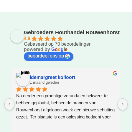
Gebroeders Houthandel Rouwenhorst
4.9
Gebaseerd op 70 beoordelingen
powered by
G
o
o
g
l
e
beoordeel ons op
idemargreet kolfoort
1 maand geleden
Na eerder een prachtige veranda en hekwerk te 
Z
hebben geplaatst, hebben de mannen van 
W
Rouwenhorst afgelopen week een nieuwe schutting 
h
gezet.  Ter plaatste is een oplossing bedacht voor 
g
boomwortels die in de weg zaten. Het resultaat is 
w
weer super!
e