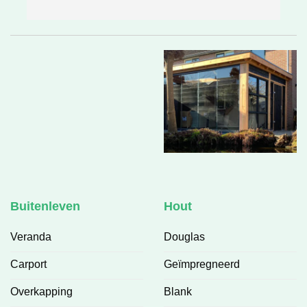
e
h
v
Buitenleven
Hout
Veranda
Douglas
Carport
Geïmpregneerd
Overkapping
Blank