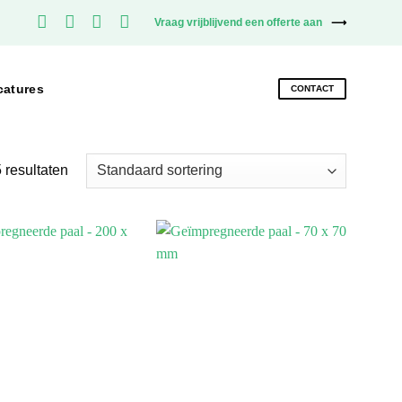
Vraag vrijblijvend een offerte aan
catures
CONTACT
5 resultaten