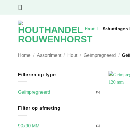
Ga
naar
inhoud
Hout
Schuttingen
Home
/
Assortiment
/
Hout
/
Geïmpregneerd
/
Geï
Filteren op type
Geïmpregneerd
(5)
Filter op afmeting
90x90 MM
(1)