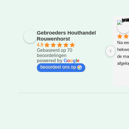
Gebroeders Houthandel
Rouwenhorst
Na eer
4.9
hekwer
Gebaseerd op 70
beoordelingen
de ma
powered by
G
o
o
g
l
e
afgelo
beoordeel ons op
gezet.
bedach
weg za
super!