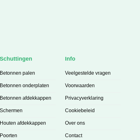
kwaliteit leveren. De communicatie is 
prettig en je weet precies waar je aan 
toe bent. Het eindresultaat is prachtig 
en volledig naar wens.
Een betrouwbaar bedrijf waar je op 
kunt bouwen. Absoluut een aanrader!
Schuttingen
Info
Betonnen palen
Veelgestelde vragen
Betonnen onderplaten
Voorwaarden
Betonnen afdekkappen
Privacyverklaring
Schermen
Cookiebeleid
Houten afdekkappen
Over ons
Poorten
Contact