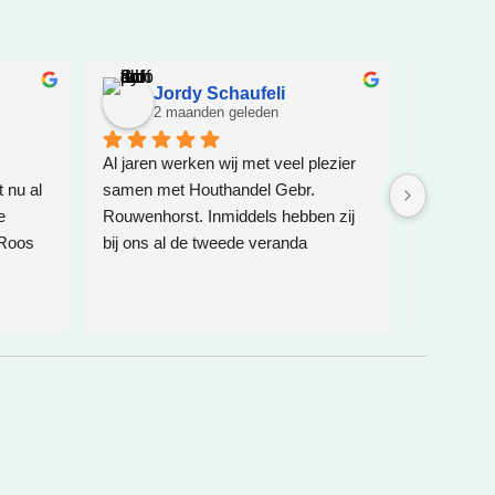
Jordy Schaufeli
Je
2 maanden geleden
2 
Al jaren werken wij met veel plezier 
Zeer goed
nu al 
samen met Houthandel Gebr. 
mee.
 
Rouwenhorst. Inmiddels hebben zij 
Hout is ec
Roos 
bij ons al de tweede veranda 
et wat 
geplaatst, weleens een speelhuis 
dat is 
voor de kinderen geplaatst en 
k voor 
daarnaast ook de glazen 
erste 
schuifdeuren verzorgd. Zoals altijd is 
 
alles weer vakkundig en netjes 
heeft 
uitgevoerd.
 ik 
rd 
Het zijn echte vakmannen die hun 
afspraken nakomen, meedenken en 