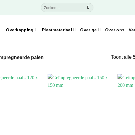
Zoeken
naar:
Overkapping
Plaatmateriaal
Overige
Over ons
Va
Toont alle 
mpregneerde palen