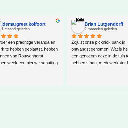
idemargreet kolfoort
Brian Lutgendorff
1 maand geleden
2 maanden geleden
der een prachtige veranda en 
Zojuist onze picknick bank in 
k te hebben geplaatst, hebben 
ontvangst genomen! Wat is het 
nnen van Rouwenhorst 
een genot om deze in de tuin te
pen week een nieuwe schutting 
hebben staan, medewerkster 
  Ter plaatste is een oplossing 
R. heeft mij goed geholpen, we
t voor boomwortels die in de 
ze wil, en vooral, wat jij wil. En 
ten. Het resultaat is weer 
een no-nonsense picknick ban
een schappelijke prijs. Bij het e
contact had ik een hele andere
opstelling in gedachte maar dit 
zij om gezet in een advies waar
geen spijt van heb! Roos je wo
bedankt en graag tot ziens! ❤️