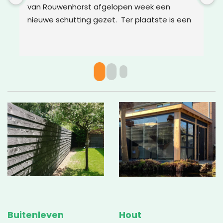
van Rouwenhorst afgelopen week een 
d
nieuwe schutting gezet.  Ter plaatste is een 
m
oplossing bedacht voor boomwortels die in 
g
de weg zaten. Het resultaat is weer super!
w
v
c
g
a
w
Buitenleven
Hout