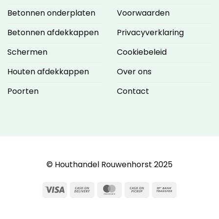
Betonnen onderplaten
Voorwaarden
Betonnen afdekkappen
Privacyverklaring
Schermen
Cookiebeleid
Houten afdekkappen
Over ons
Poorten
Contact
© Houthandel Rouwenhorst 2025
Visa
Cash
MasterCard
Cash
Bank
On
on
Transfer
Delivery
Pickup