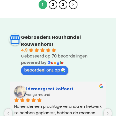
1
2
3
Gebroeders Houthandel
Rouwenhorst
4.9
Gebaseerd op 70 beoordelingen
powered by
G
o
o
g
l
e
beoordeel ons op
idemargreet kolfoort
vorige maand
Na eerder een prachtige veranda en hekwerk 
Z
te hebben geplaatst, hebben de mannen 
g