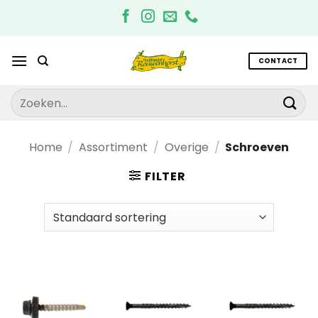
Ga
naar
inhoud
CONTACT
Zoeken
naar:
Home
/
Assortiment
/
Overige
/
Schroeven
FILTER