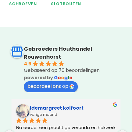
SCHROEVEN
SLOTBOUTEN
Gebroeders Houthandel
Rouwenhorst
4.9
Gebaseerd op 70 beoordelingen
powered by
G
o
o
g
l
e
beoordeel ons op
idemargreet kolfoort
vorige maand
Na eerder een prachtige veranda en hekwerk 
Z