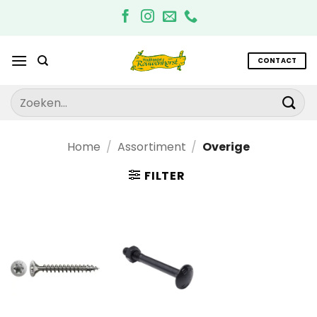
Ga
naar
inhoud
CONTACT
Zoeken
naar:
Home
/
Assortiment
/
Overige
FILTER