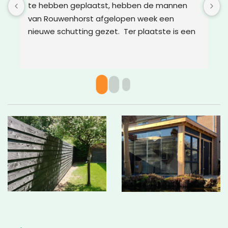
te hebben geplaatst, hebben de mannen 
g
van Rouwenhorst afgelopen week een 
d
nieuwe schutting gezet.  Ter plaatste is een 
m
oplossing bedacht voor boomwortels die in 
g
de weg zaten. Het resultaat is weer super!
w
v
c
g
a
w