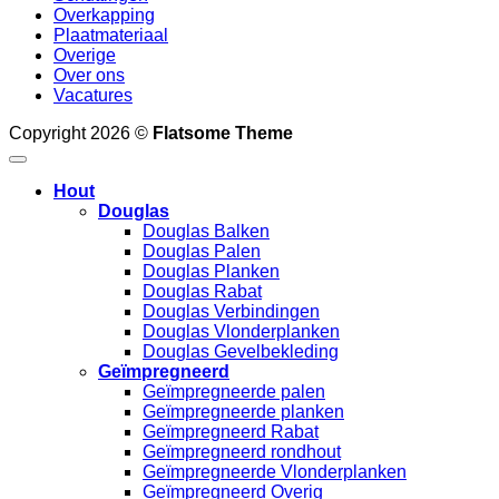
Overkapping
Plaatmateriaal
Overige
Over ons
Vacatures
Copyright 2026 ©
Flatsome Theme
Hout
Douglas
Douglas Balken
Douglas Palen
Douglas Planken
Douglas Rabat
Douglas Verbindingen
Douglas Vlonderplanken
Douglas Gevelbekleding
Geïmpregneerd
Geïmpregneerde palen
Geïmpregneerde planken
Geïmpregneerd Rabat
Geïmpregneerd rondhout
Geïmpregneerde Vlonderplanken
Geïmpregneerd Overig