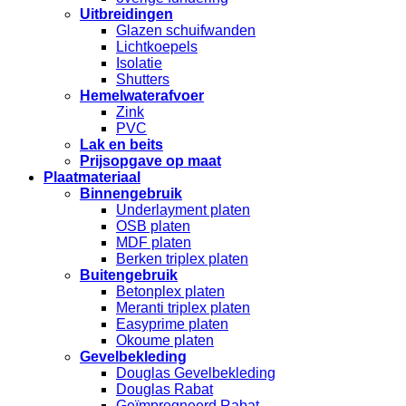
Uitbreidingen
Glazen schuifwanden
Lichtkoepels
Isolatie
Shutters
Hemelwaterafvoer
Zink
PVC
Lak en beits
Prijsopgave op maat
Plaatmateriaal
Binnengebruik
Underlayment platen
OSB platen
MDF platen
Berken triplex platen
Buitengebruik
Betonplex platen
Meranti triplex platen
Easyprime platen
Okoume platen
Gevelbekleding
Douglas Gevelbekleding
Douglas Rabat
Geïmpregneerd Rabat