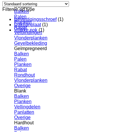
Douglas
Filteren op type
Balken
Palen
Bevestigingsschroef
(1)
Planken
Dakpanplaat
(1)
Rabat
Vlakke nok
(1)
Verbindingen
Vlonderplanken
Gevelbekleding
Geïmpregneerd
Balken
Palen
Planken
Rabat
Rondhout
Vlonderplanken
Overige
Blank
Balken
Planken
Vellingdelen
Panlatten
Overige
Hardhout
Balken