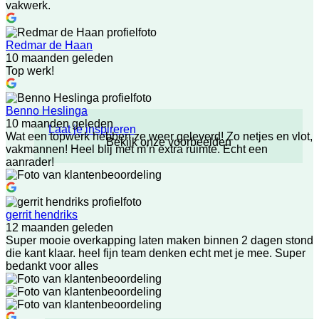
vakwerk.
Redmar de Haan
10 maanden geleden
Top werk!
Benno Heslinga
10 maanden geleden
Laat je inspireren
Wat een topwerk hebben ze weer geleverd! Zo netjes en vlot,
Bekijk onze voorbeelden
vakmannen! Heel blij met m’n extra ruimte. Echt een
aanrader!
gerrit hendriks
12 maanden geleden
Super mooie overkapping laten maken binnen 2 dagen stond
die kant klaar. heel fijn team denken echt met je mee. Super
bedankt voor alles