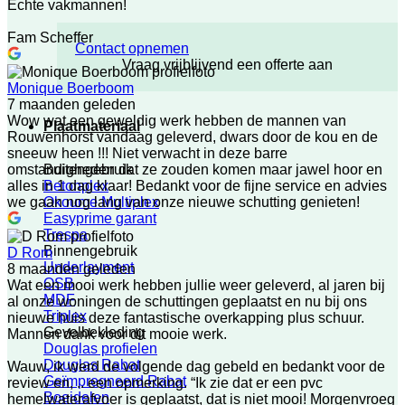
Echte vakmannen!
Fam Scheffer
Contact opnemen
Vraag vrijblijvend een offerte aan
Monique Boerboom
7 maanden geleden
Wow wat een geweldig werk hebben de mannen van
Plaatmateriaal
Rouwenhorst vandaag geleverd, dwars door de kou en de
sneeuw heen !!! Niet verwacht in deze barre
Buitengebruik
omstandigheden dat ze zouden komen maar jawel hoor en
Betonplex
alles in 1 dag klaar! Bedankt voor de fijne service en advies
Okoume Multiplex
we gaan nog lang van onze nieuwe schutting genieten!
Easyprime garant
Trespa
Binnengebruik
D Rom
Underlayment
8 maanden geleden
OSB
Wat een mooi werk hebben jullie weer geleverd, al jaren bij
MDF
al onze woningen de schuttingen geplaatst en nu bij ons
Triplex
nieuwe huis deze fantastische overkapping plus schuur.
Gevelbekleding
Mannen dank voor dit mooie werk.
Douglas profielen
Douglas Rabat
Wauw, ik werd de volgende dag gebeld en bedankt voor de
Geïmpregneerd Rabat
review en, .. een opmerking. “Ik zie dat er een pvc
Boeidelen
hemelwaterafvoer is geplaatst, dat is niet mooi! Morgenvroeg