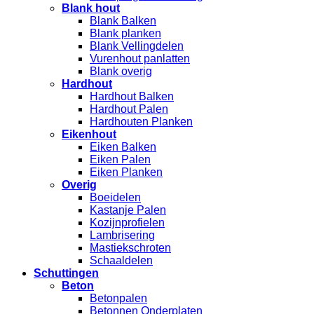
Blank hout
Blank Balken
Blank planken
Blank Vellingdelen
Vurenhout panlatten
Blank overig
Hardhout
Hardhout Balken
Hardhout Palen
Hardhouten Planken
Eikenhout
Eiken Balken
Eiken Palen
Eiken Planken
Overig
Boeidelen
Kastanje Palen
Kozijnprofielen
Lambrisering
Mastiekschroten
Schaaldelen
Schuttingen
Beton
Betonpalen
Betonnen Onderplaten