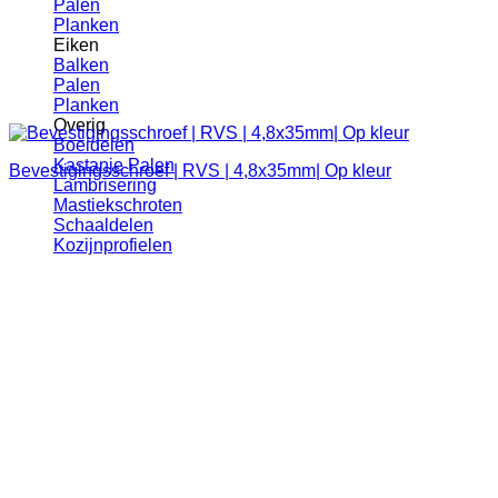
Palen
Planken
Eiken
Balken
Palen
Planken
Overig
Boeidelen
Kastanje Palen
Bevestigingsschroef | RVS | 4,8x35mm| Op kleur
Lambrisering
Mastiekschroten
Schaaldelen
Kozijnprofielen