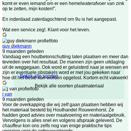
komt er even iemand om er een hemelwaterafvoer van zink
op te zetten, mijn kosten!”.
En inderdaad zaterdagochtend om 9u is het aangepast.
Wat een service zeg!. Klant voor het leven.
guy diekmann
9 maanden geleden
Vandaag een houtbetonschutting laten plaatsen en meer dan
tevreden over het resultaat. De mannen zijn geen uitdaging
uit de weggegaan. Ook word er geluisterd naar je wensen en
zijn er eventuele obstakels word er met jou gekeken naar
Bekijk alle soorten
hoe dit het beste kan worden opgelost. Kortom echt vakwerk!
Bekijk alle soorten plaatmateriaal
j van
9 maanden geleden
Voor de overkapping die wij zelf gaan plaatsen hebben wij
het materiaal besteld bij Houthandel Rouwenhorst. Ze
hadden goed advies over maatvoering en materiaalgebruik.
Vervolgens is alles snel en volgens afspraak geleverd. De
chauffeur kon ons zelfs nog van enige praktische tips
voorzien voor de opbouwvolgorde.