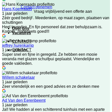
Contact opnemen
Hans Koenraads
Vraag vrijblijvend een offerte aan
1 jaar geleden
Zéér goed bedrijf . Meedenken, op maat zagen, plaatsen van
schuttingen
Heel tevreden. En fijn personeel dat zeer behulpzaam is.
Over ons
Kortom , ouderwets goed!!!
Vacatures
CONTACT
jeffrey hurenkamp
CONTACT
1 jaar geleden
Super snel en fijne in geregeld. Ze hebben een mooie
veranda met glazen schuifpui geplaatst. Vriendelijke en
goede vaklieden.
Willem schakelaar
1 jaar geleden
Zeer vriendelijk en een goed advies en ze denken mee
Ad Van den Eerenbeemt
1 jaar geleden
Ja!! We hadden al een schitterend tuinhuis met een aparte