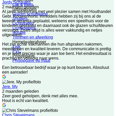
Jordy Schaufeli
Lak & Beits
2 maanden geleden
uitbreidingen
Al jaren werken wij met veel plezier samen met Houthandel
Glazen schuifwand
Gebr. Rouwenhorst. Inmiddels hebben zij bij ons al de
Shutters
tweede veranda geplaatst, weleens een speelhuis voor de
Lichtstraten
kinderen geplaatst en daarnaast ook de glazen schuifdeuren
Lichtkoepels
verzorgd. Zoals altijd is alles weer vakkundig en netjes
Isolatie
uitgevoerd.
Trimmen en afwerking
Hemelwaterafvoer
Het zijn echte vakmannen die hun afspraken nakomen,
Zink
meedenken en kwaliteit leveren. De communicatie is prettig
PVC
en je weet precies waar je aan toe bent. Het eindresultaat is
Prijsopgave
prachtig en volledig naar wens.
Prijsopgave op maat
Een betrouwbaar bedrijf waar je op kunt bouwen. Absoluut
een aanrader!
Jere. My
2 maanden geleden
Zeer goed geholpen, denk met alles mee.
Hout is echt van kwaliteit.
Chris Stevelmans