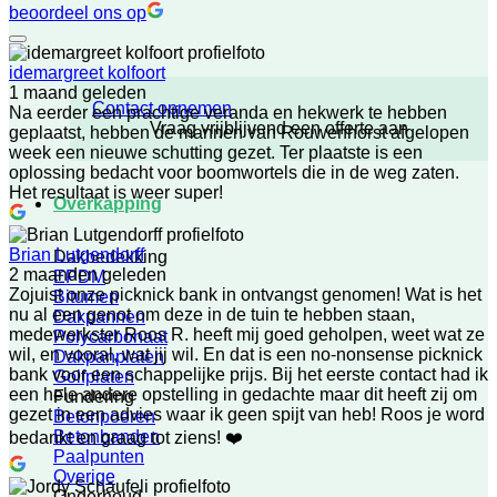
beoordeel ons op
idemargreet kolfoort
1 maand geleden
Contact opnemen
Na eerder een prachtige veranda en hekwerk te hebben
Vraag vrijblijvend een offerte aan
geplaatst, hebben de mannen van Rouwenhorst afgelopen
week een nieuwe schutting gezet. Ter plaatste is een
oplossing bedacht voor boomwortels die in de weg zaten.
Het resultaat is weer super!
Overkapping
Brian Lutgendorff
Dakbedekking
2 maanden geleden
EPDM
Zojuist onze picknick bank in ontvangst genomen! Wat is het
Bitumen
nu al een genot om deze in de tuin te hebben staan,
Dakpannen
medewerkster Roos R. heeft mij goed geholpen, weet wat ze
Polycarbonaat
wil, en vooral, wat jij wil. En dat is een no-nonsense picknick
Dakpanplaten
bank voor een schappelijke prijs. Bij het eerste contact had ik
Golfplaten
een hele andere opstelling in gedachte maar dit heeft zij om
Fundering
gezet in een advies waar ik geen spijt van heb! Roos je word
Betonpoeren
Betonbanden
bedankt en graag tot ziens! ❤️
Paalpunten
Overige
Onderhoud