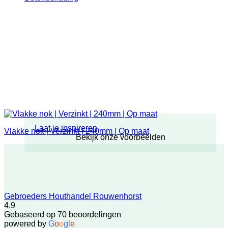
Laat je inspireren
Vlakke nok | Verzinkt | 240mm | Op maat
Bekijk onze voorbeelden
Gebroeders Houthandel Rouwenhorst
4.9
Gebaseerd op 70 beoordelingen
powered by
G
o
o
g
l
e