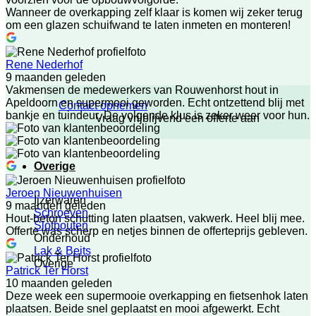
Wanneer de overkapping zelf klaar is komen wij zeker terug
om een glazen schuifwand te laten inmeten en monteren!
Rene Nederhof
9 maanden geleden
Vakmensen de medewerkers van Rouwenhorst hout in
Apeldoorn en supermooi geworden. Echt ontzettend blij met
Contact opnemen
bankje en tuindeur. De volgende klus is zeker weer voor hun.
Vraag vrijblijvend een offerte aan
Overige
Jeroen Nieuwenhuisen
Ijzerwaren
9 maanden geleden
Schroeven
Hout-beton schutting laten plaatsen, vakwerk. Heel blij mee.
Slotbouten
Offerte was scherp en netjes binnen de offerteprijs gebleven.
Onderhoud
Lak & Beits
Overige
Patrick Ter Horst
10 maanden geleden
Deze week een supermooie overkapping en fietsenhok laten
plaatsen. Beide snel geplaatst en mooi afgewerkt. Echt