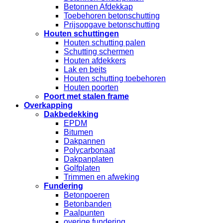
Betonnen Afdekkap
Toebehoren betonschutting
Prijsopgave betonschutting
Houten schuttingen
Houten schutting palen
Schutting schermen
Houten afdekkers
Lak en beits
Houten schutting toebehoren
Houten poorten
Poort met stalen frame
Overkapping
Dakbedekking
EPDM
Bitumen
Dakpannen
Polycarbonaat
Dakpanplaten
Golfplaten
Trimmen en afweking
Fundering
Betonpoeren
Betonbanden
Paalpunten
overige fundering