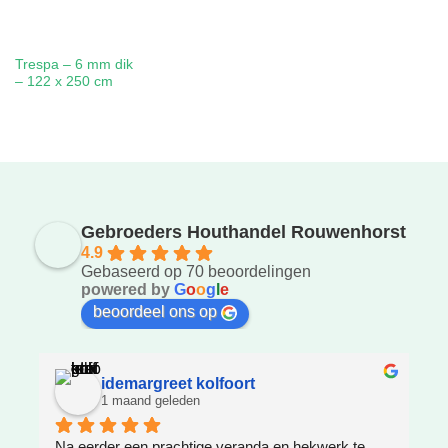
Trespa – 6 mm dik
– 122 x 250 cm
Gebroeders Houthandel Rouwenhorst
4.9
Gebaseerd op 70 beoordelingen
powered by
G
o
o
g
l
e
beoordeel ons op
idemargreet kolfoort
1 maand geleden
Na eerder een prachtige veranda en hekwerk te 
Z