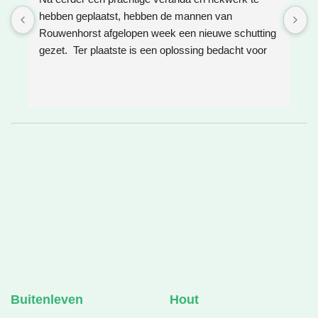
hebben geplaatst, hebben de mannen van 
W
Rouwenhorst afgelopen week een nieuwe schutting 
h
gezet.  Ter plaatste is een oplossing bedacht voor 
g
boomwortels die in de weg zaten. Het resultaat is 
w
weer super!
e
e
h
v
❤
Buitenleven
Hout