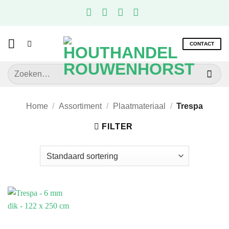
Ga
naar
inhoud
CONTACT
Zoeken
naar:
Home
/
Assortiment
/
Plaatmateriaal
/
Trespa
FILTER