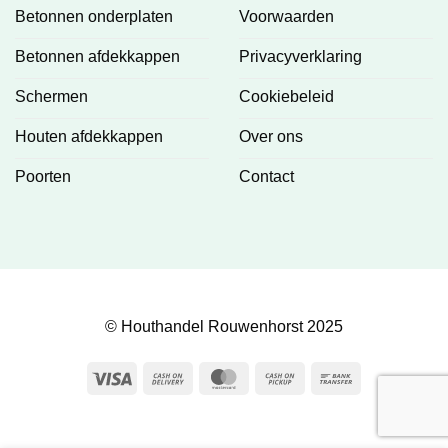
Betonnen onderplaten
Voorwaarden
Betonnen afdekkappen
Privacyverklaring
Schermen
Cookiebeleid
Houten afdekkappen
Over ons
Poorten
Contact
© Houthandel Rouwenhorst 2025
Visa
Cash
MasterCard
Cash
Bank
On
on
Transfer
Delivery
Pickup