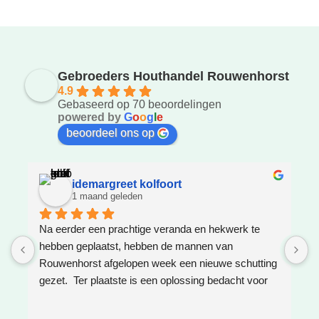
Gebroeders Houthandel Rouwenhorst
4.9
Gebaseerd op 70 beoordelingen
powered by
G
o
o
g
l
e
beoordeel ons op
idemargreet kolfoort
1 maand geleden
Na eerder een prachtige veranda en hekwerk te 
Z
hebben geplaatst, hebben de mannen van 
W
Rouwenhorst afgelopen week een nieuwe schutting 
h
gezet.  Ter plaatste is een oplossing bedacht voor 
g
boomwortels die in de weg zaten. Het resultaat is 
w
weer super!
e