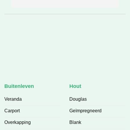
e
h
v
❤
Buitenleven
Hout
Veranda
Douglas
Carport
Geïmpregneerd
Overkapping
Blank