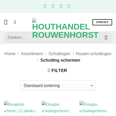
Ga
naar
inhoud
CONTACT
Zoeken
naar:
Home
/
Assortiment
/
Schuttingen
/
Houten schuttingen
/
Schutting schermen
FILTER