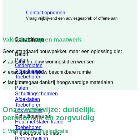
Contact opnemen
Vraag vrijblijvend een adviesgesprek of offerte aan
Vakmanschap en maatwerk
Schuttingen
Geen standaard bouwpakket, maar een oplossing die:
Beton
Palen
✔ aansluit op jouw woningstijl en wensen
Onderplaten
Afdekkappen
✔ exact past in jouw beschikbare ruimte
Toebehoren
✔ lang meegaat dankzij hoogwaardige materialen
Hout
Palen
Schuttingschermen
Afdeklatten
Toebehoren
Onze werkwijze: duidelijk,
Lak en Beits
persoonlijk en zorgvuldig
Schuttingdeuren
Hout met stalen frame
Toebehoren
1. Vrijblijvende prijsindicatie
Prijsopgave op maat
Betonschutting