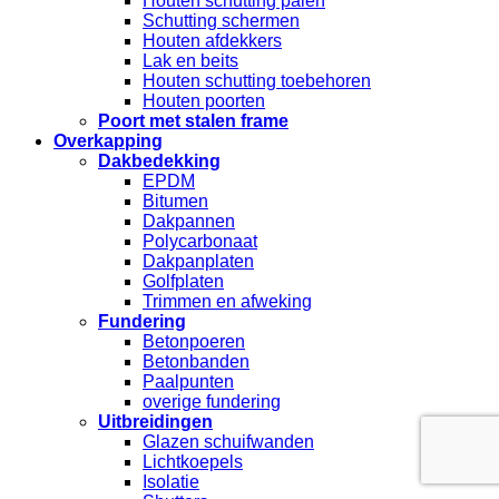
Houten schutting palen
Schutting schermen
Houten afdekkers
Lak en beits
Houten schutting toebehoren
Houten poorten
Poort met stalen frame
Overkapping
Dakbedekking
EPDM
Bitumen
Dakpannen
Polycarbonaat
Dakpanplaten
Golfplaten
Trimmen en afweking
Fundering
Betonpoeren
Betonbanden
Paalpunten
overige fundering
Uitbreidingen
Glazen schuifwanden
Lichtkoepels
Isolatie