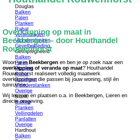
Douglas
Balken
Palen
Planken
Rabat
Overkapping op maat in
Verbindingen
Beekbergen – door Houthandel
Vlonderplanken
Gevelbekleding
Rouwenhorst
Geïmpregneerd
Balken
Woon je in
Beekbergen
en ben je op zoek naar een
Palen
overkapping of veranda op maat
? Houthandel
Planken
Rouwenhorst realiseert volledig maatwerk
Rabat
overkappingen die passen bij jouw woning, stijl én
Rondhout
tuinruimte.
Vlonderplanken
Overige
Wij leveren en plaatsen o.a. in Beekbergen, Lieren en
Blank
directe omgeving.
Balken
Planken
Vellingdelen
Panlatten
Overige
Hardhout
Balken