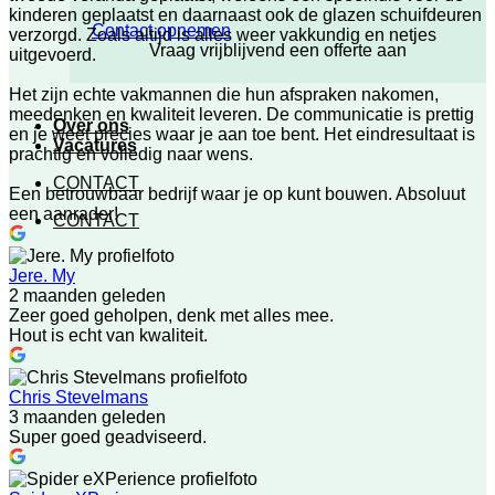
kinderen geplaatst en daarnaast ook de glazen schuifdeuren
Contact opnemen
verzorgd. Zoals altijd is alles weer vakkundig en netjes
Vraag vrijblijvend een offerte aan
uitgevoerd.
Het zijn echte vakmannen die hun afspraken nakomen,
meedenken en kwaliteit leveren. De communicatie is prettig
Over ons
en je weet precies waar je aan toe bent. Het eindresultaat is
Vacatures
prachtig en volledig naar wens.
CONTACT
Een betrouwbaar bedrijf waar je op kunt bouwen. Absoluut
een aanrader!
CONTACT
Jere. My
2 maanden geleden
Zeer goed geholpen, denk met alles mee.
Hout is echt van kwaliteit.
Chris Stevelmans
3 maanden geleden
Super goed geadviseerd.