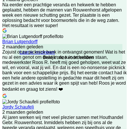
Na eerder een prachtige veranda en hekwerk te hebben
geplaatst, hebben de mannen van Rouwenhorst afgelopen
week een nieuwe schutting gezet. Ter plaatste is een
oplossing bedacht voor boomwortels die in de weg zaten.
Het resultaat is weer super!
Brian Lutgendorff
2 maanden geleden
Zojuist onze picknick bank in ontvangst genomen! Wat is het
Laat je inspireren
nu al een genot om deze in de tuin te hebben staan,
Bekijk onze voorbeelden
medewerkster Roos R. heeft mij goed geholpen, weet wat ze
wil, en vooral, wat jij wil. En dat is een no-nonsense picknick
bank voor een schappelijke prijs. Bij het eerste contact had ik
een hele andere opstelling in gedachte maar dit heeft zij om
gezet in een advies waar ik geen spijt van heb! Roos je word
bedankt en graag tot ziens! ❤️
Jordy Schaufeli
2 maanden geleden
Al jaren werken wij met veel plezier samen met Houthandel
Gebr. Rouwenhorst. Inmiddels hebben zij bij ons al de
tweede veranda geplaatst, weleens een speelhuis voor de