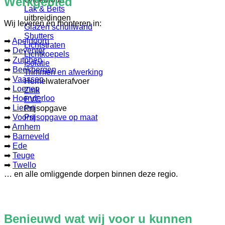
Werkgebied
Lak & Beits
uitbreidingen
Wij leveren én monteren in:
Glazen schuifwand
Shutters
➡
Apeldoorn
Lichtstraten
➡
Deventer
Lichtkoepels
➡
Zutphen
Isolatie
➡
Beekbergen
Trimmen en afwerking
➡
Vaassen
Hemelwaterafvoer
➡
Loenen
Zink
➡
Hoenderloo
PVC
➡
Lieren
Prijsopgave
➡
Voorst
Prijsopgave op maat
➡
Arnhem
➡
Barneveld
➡
Ede
➡
Teuge
➡
Twello
… en alle omliggende dorpen binnen deze regio.
Benieuwd wat wij voor u kunnen