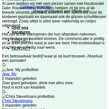
Al jaren werken wij met veel plezier samen met Houthandel
Contact opnemen
Gebr. Rouwenhorst. Inmiddels hebben zij bij ons al de
Vraag vrijblijvend een offerte aan
tweede veranda geplaatst, weleens een speelhuis voor de
kinderen geplaatst en daarnaast ook de glazen schuifdeuren
verzorgd. Zoals altijd is alles weer vakkundig en netjes
uitgevoerd.
Over ons
Vacatures
Het zijn echte vakmannen die hun afspraken nakomen,
meedenken en kwaliteit leveren. De communicatie is prettig
CONTACT
en je weet precies waar je aan toe bent. Het eindresultaat is
prachtig en volledig naar wens.
CONTACT
Een betrouwbaar bedrijf waar je op kunt bouwen. Absoluut
een aanrader!
Jere. My
2 maanden geleden
Zeer goed geholpen, denk met alles mee.
Hout is echt van kwaliteit.
Chris Stevelmans
3 maanden geleden