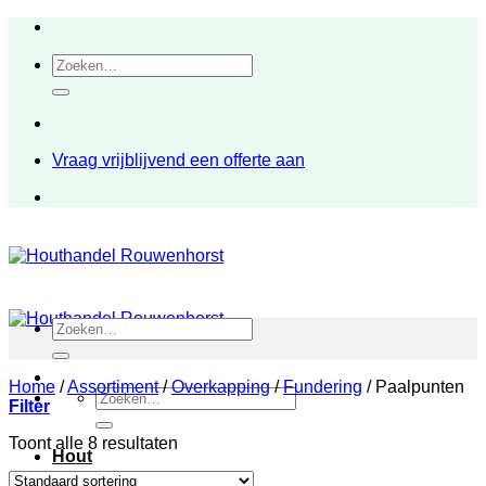
Ga
naar
Zoeken
inhoud
naar:
Vraag vrijblijvend een offerte aan
Zoeken
naar:
Home
/
Assortiment
/
Overkapping
/
Fundering
/
Paalpunten
Zoeken
Filter
naar:
Toont alle 8 resultaten
Hout