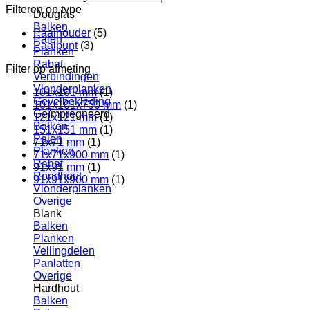
Filteren op type
Douglas
Balken
Paalhouder
(5)
Palen
Paalpunt
(3)
Planken
Rabat
Filter op afmeting
Verbindingen
Vlonderplanken
101x101 mm
(1)
Gevelbekleding
101x101x750 mm
(1)
Geïmpregneerd
121x121 mm
(1)
Balken
151x151 mm
(1)
Palen
71x71 mm
(1)
Planken
71x71x900 mm
(1)
Rabat
91x91 mm
(1)
Rondhout
91x91x900 mm
(1)
Vlonderplanken
Overige
Blank
Balken
Planken
Vellingdelen
Panlatten
Overige
Hardhout
Balken