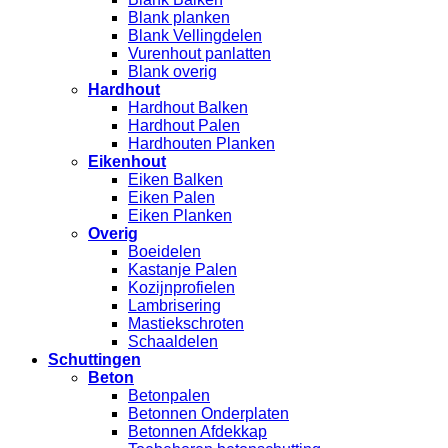
Blank planken
Blank Vellingdelen
Vurenhout panlatten
Blank overig
Hardhout
Hardhout Balken
Hardhout Palen
Hardhouten Planken
Eikenhout
Eiken Balken
Eiken Palen
Eiken Planken
Overig
Boeidelen
Kastanje Palen
Kozijnprofielen
Lambrisering
Mastiekschroten
Schaaldelen
Schuttingen
Beton
Betonpalen
Betonnen Onderplaten
Betonnen Afdekkap