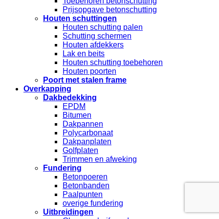
Toebehoren betonschutting
Prijsopgave betonschutting
Houten schuttingen
Houten schutting palen
Schutting schermen
Houten afdekkers
Lak en beits
Houten schutting toebehoren
Houten poorten
Poort met stalen frame
Overkapping
Dakbedekking
EPDM
Bitumen
Dakpannen
Polycarbonaat
Dakpanplaten
Golfplaten
Trimmen en afweking
Fundering
Betonpoeren
Betonbanden
Paalpunten
overige fundering
Uitbreidingen