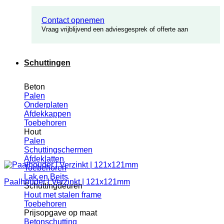
Contact opnemen
Vraag vrijblijvend een adviesgesprek of offerte aan
Schuttingen
Beton
Palen
Onderplaten
Afdekkappen
Toebehoren
Hout
Palen
Schuttingschermen
Afdeklatten
Toebehoren
Lak en Beits
Paalhouder | Verzinkt | 121x121mm
Schuttingdeuren
Hout met stalen frame
Toebehoren
Prijsopgave op maat
Betonschutting