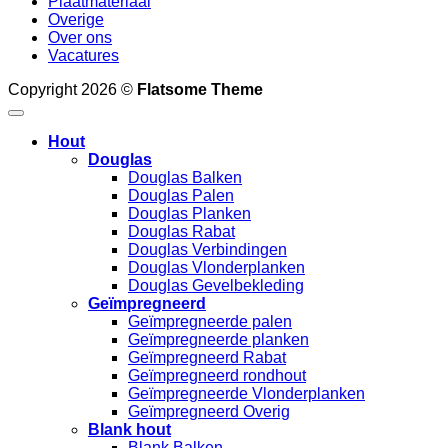
Plaatmateriaal
Overige
Over ons
Vacatures
Copyright 2026 ©
Flatsome Theme
Hout
Douglas
Douglas Balken
Douglas Palen
Douglas Planken
Douglas Rabat
Douglas Verbindingen
Douglas Vlonderplanken
Douglas Gevelbekleding
Geïmpregneerd
Geïmpregneerde palen
Geïmpregneerde planken
Geïmpregneerd Rabat
Geïmpregneerd rondhout
Geïmpregneerde Vlonderplanken
Geïmpregneerd Overig
Blank hout
Blank Balken