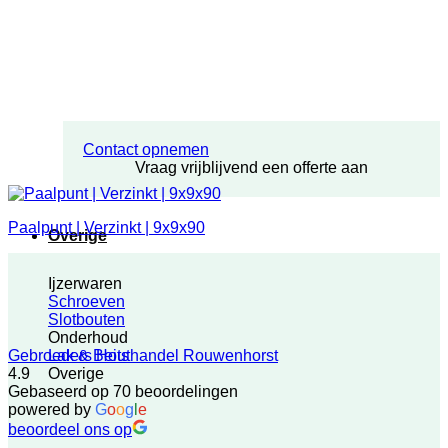
Contact opnemen
Vraag vrijblijvend een offerte aan
Paalpunt | Verzinkt | 9x9x90
Overige
Ijzerwaren
Schroeven
Slotbouten
Onderhoud
Lak & Beits
Gebroeders Houthandel Rouwenhorst
Overige
4.9
Gebaseerd op 70 beoordelingen
powered by
G
o
o
g
l
e
beoordeel ons op