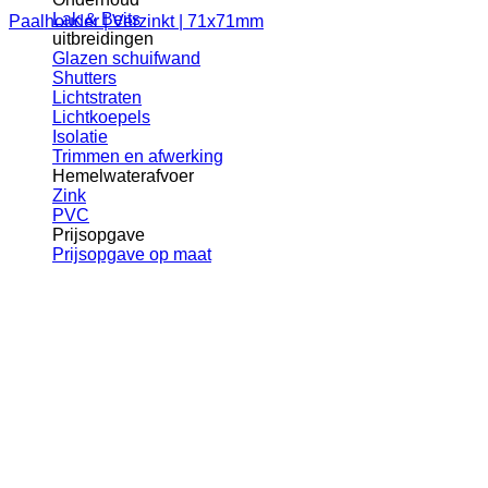
Lak & Beits
Paalhouder | Verzinkt | 71x71mm
uitbreidingen
Glazen schuifwand
Shutters
Lichtstraten
Lichtkoepels
Isolatie
Trimmen en afwerking
Hemelwaterafvoer
Zink
PVC
Prijsopgave
Prijsopgave op maat