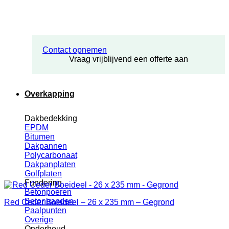
Contact opnemen
Vraag vrijblijvend een offerte aan
Overkapping
Dakbedekking
EPDM
Bitumen
Dakpannen
Polycarbonaat
Dakpanplaten
Golfplaten
Fundering
Betonpoeren
Betonbanden
Red Ceder Boeideel – 26 x 235 mm – Gegrond
Paalpunten
Overige
Onderhoud