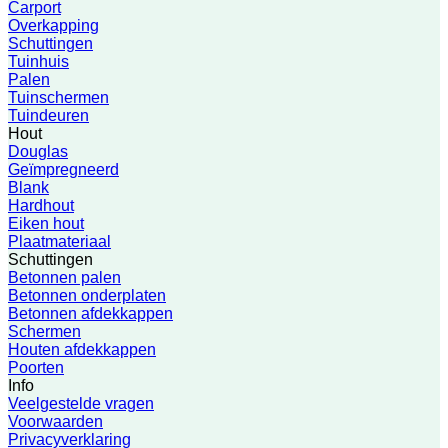
Carport
Overkapping
Schuttingen
Tuinhuis
Palen
Tuinschermen
Tuindeuren
Hout
Douglas
Geïmpregneerd
Blank
Hardhout
Eiken hout
Plaatmateriaal
Schuttingen
Betonnen palen
Betonnen onderplaten
Betonnen afdekkappen
Schermen
Houten afdekkappen
Poorten
Info
Veelgestelde vragen
Voorwaarden
Privacyverklaring