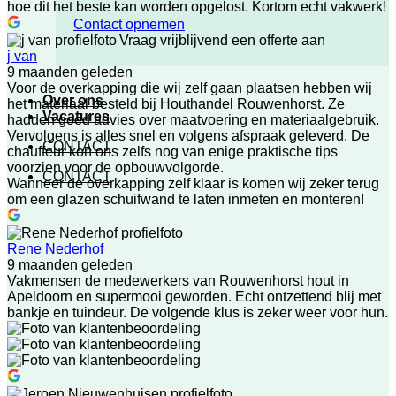
hoe dit het beste kan worden opgelost. Kortom echt vakwerk!
Contact opnemen
Vraag vrijblijvend een offerte aan
j van
9 maanden geleden
Voor de overkapping die wij zelf gaan plaatsen hebben wij
Over ons
het materiaal besteld bij Houthandel Rouwenhorst. Ze
Vacatures
hadden goed advies over maatvoering en materiaalgebruik.
Vervolgens is alles snel en volgens afspraak geleverd. De
CONTACT
chauffeur kon ons zelfs nog van enige praktische tips
voorzien voor de opbouwvolgorde.
CONTACT
Wanneer de overkapping zelf klaar is komen wij zeker terug
om een glazen schuifwand te laten inmeten en monteren!
Rene Nederhof
9 maanden geleden
Vakmensen de medewerkers van Rouwenhorst hout in
Apeldoorn en supermooi geworden. Echt ontzettend blij met
bankje en tuindeur. De volgende klus is zeker weer voor hun.