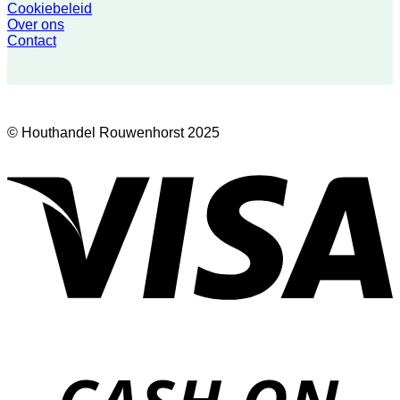
Cookiebeleid
Over ons
Contact
© Houthandel Rouwenhorst 2025
V
D