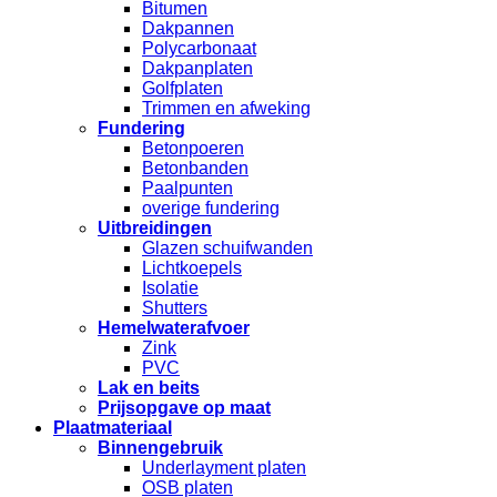
Bitumen
Dakpannen
Polycarbonaat
Dakpanplaten
Golfplaten
Trimmen en afweking
Fundering
Betonpoeren
Betonbanden
Paalpunten
overige fundering
Uitbreidingen
Glazen schuifwanden
Lichtkoepels
Isolatie
Shutters
Hemelwaterafvoer
Zink
PVC
Lak en beits
Prijsopgave op maat
Plaatmateriaal
Binnengebruik
Underlayment platen
OSB platen