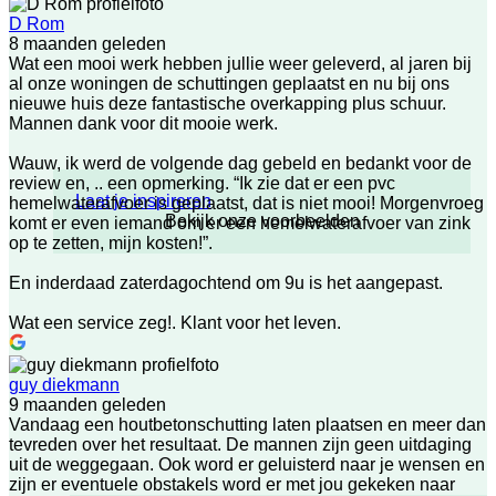
D Rom
8 maanden geleden
Wat een mooi werk hebben jullie weer geleverd, al jaren bij
al onze woningen de schuttingen geplaatst en nu bij ons
nieuwe huis deze fantastische overkapping plus schuur.
Mannen dank voor dit mooie werk.
Wauw, ik werd de volgende dag gebeld en bedankt voor de
review en, .. een opmerking. “Ik zie dat er een pvc
Laat je inspireren
hemelwaterafvoer is geplaatst, dat is niet mooi! Morgenvroeg
Bekijk onze voorbeelden
komt er even iemand om er een hemelwaterafvoer van zink
op te zetten, mijn kosten!”.
En inderdaad zaterdagochtend om 9u is het aangepast.
Wat een service zeg!. Klant voor het leven.
guy diekmann
9 maanden geleden
Vandaag een houtbetonschutting laten plaatsen en meer dan
tevreden over het resultaat. De mannen zijn geen uitdaging
uit de weggegaan. Ook word er geluisterd naar je wensen en
zijn er eventuele obstakels word er met jou gekeken naar