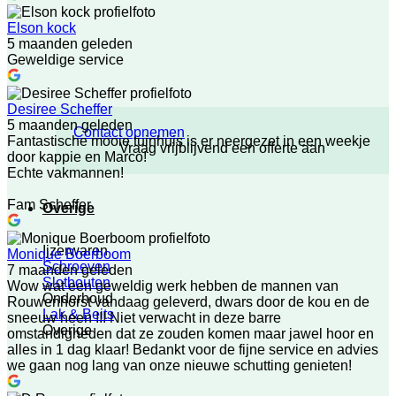
Elson kock
5 maanden geleden
Geweldige service
Desiree Scheffer
5 maanden geleden
Contact opnemen
Fantastische mooie tuinhuis is er neergezet in een weekje
Vraag vrijblijvend een offerte aan
door kappie en Marco!
Echte vakmannen!
Fam Scheffer
Overige
Ijzerwaren
Monique Boerboom
Schroeven
7 maanden geleden
Slotbouten
Wow wat een geweldig werk hebben de mannen van
Onderhoud
Rouwenhorst vandaag geleverd, dwars door de kou en de
Lak & Beits
sneeuw heen !!! Niet verwacht in deze barre
Overige
omstandigheden dat ze zouden komen maar jawel hoor en
alles in 1 dag klaar! Bedankt voor de fijne service en advies
we gaan nog lang van onze nieuwe schutting genieten!