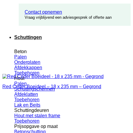
Contact opnemen
Vraag vrijblijvend een adviesgesprek of offerte aan
Schuttingen
Beton
Palen
Onderplaten
Afdekkappen
Toebehoren
Hout
Palen
Red Ceder Boeideel – 18 x 235 mm – Gegrond
Schuttingschermen
Afdeklatten
Toebehoren
Lak en Beits
Schuttingdeuren
Hout met stalen frame
Toebehoren
Prijsopgave op maat
Betonschutting