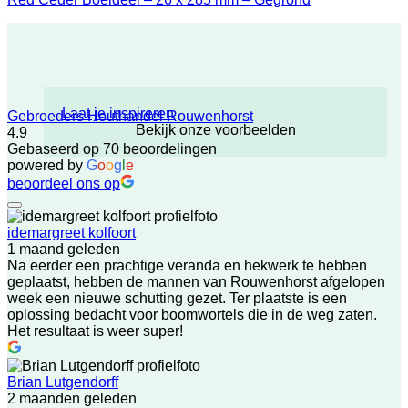
Laat je inspireren
Gebroeders Houthandel Rouwenhorst
Bekijk onze voorbeelden
4.9
Gebaseerd op 70 beoordelingen
powered by
G
o
o
g
l
e
beoordeel ons op
idemargreet kolfoort
1 maand geleden
Na eerder een prachtige veranda en hekwerk te hebben
geplaatst, hebben de mannen van Rouwenhorst afgelopen
week een nieuwe schutting gezet. Ter plaatste is een
oplossing bedacht voor boomwortels die in de weg zaten.
Het resultaat is weer super!
Brian Lutgendorff
2 maanden geleden