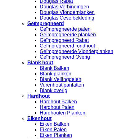
Douglas Rabat
Douglas Verbindingen
Douglas Vlonderplanken
Douglas Gevelbekleding
Geïmpregneerd
Geïmpregneerde palen
Geïmpregneerde planken
Geïmpregneerd Rabat
Geïmpregneerd rondhout
Geïmpregneerde Vlonderplanken
Geïmpregneerd Overig
Blank hout
Blank Balken
Blank planken
Blank Vellingdelen
Vurenhout panlatten
Blank overig
Hardhout
Hardhout Balken
Hardhout Palen
Hardhouten Planken
Eikenhout
Eiken Balken
Eiken Palen
Eiken Planken