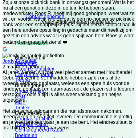
Zojuist onze picknick bank in ontvangst genomen! Wat is het
nu al een genot om deze in de tuin te hebben staan,
medewerkster Roos R. heeft mij goed geholpen, weet wat ze
Contact opnemen
wil, en vooral, wat jij wil. En dat is een no-nonsense picknick
Vraag vrijblijvend een offerte aan
bank voor een schappelijke prijs. Bij het eerste contact had ik
een hele andere opstelling in gedachte maar dit heeft zij om
gezet in een advies waar ik geen spijt van heb! Roos je word
bedankt en graag tot ziens! ❤️
Plaatmateriaal
Buitengebruik
Jordy Schaufeli
Betonplex
2 maanden geleden
Okoume Multiplex
Al jaren werken wij met veel plezier samen met Houthandel
Easyprime garant
Gebr. Rouwenhorst. Inmiddels hebben zij bij ons al de
Trespa
tweede veranda geplaatst, weleens een speelhuis voor de
Binnengebruik
kinderen geplaatst en daarnaast ook de glazen schuifdeuren
Underlayment
verzorgd. Zoals altijd is alles weer vakkundig en netjes
OSB
uitgevoerd.
MDF
Triplex
Het zijn echte vakmannen die hun afspraken nakomen,
Gevelbekleding
meedenken en kwaliteit leveren. De communicatie is prettig
Douglas profielen
en je weet precies waar je aan toe bent. Het eindresultaat is
Douglas Rabat
prachtig en volledig naar wens.
Geïmpregneerd Rabat
Boeidelen