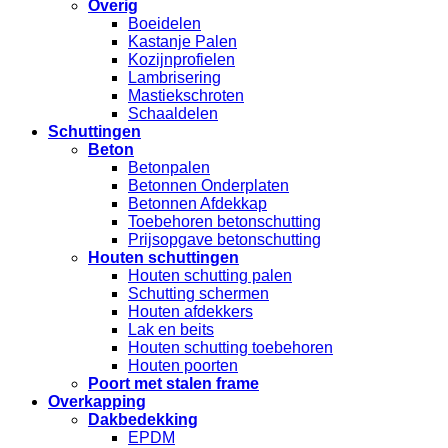
Overig
Boeidelen
Kastanje Palen
Kozijnprofielen
Lambrisering
Mastiekschroten
Schaaldelen
Schuttingen
Beton
Betonpalen
Betonnen Onderplaten
Betonnen Afdekkap
Toebehoren betonschutting
Prijsopgave betonschutting
Houten schuttingen
Houten schutting palen
Schutting schermen
Houten afdekkers
Lak en beits
Houten schutting toebehoren
Houten poorten
Poort met stalen frame
Overkapping
Dakbedekking
EPDM