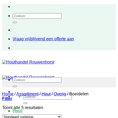
Ga
naar
Zoeken
inhoud
naar:
Vraag vrijblijvend een offerte aan
Zoeken
naar:
Home
/
Assortiment
/
Hout
/
Overig
/
Boeidelen
Zoeken
Filter
naar:
Toont alle 5 resultaten
Hout