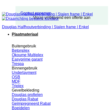
Contact opnemen
Vraag vrijblijvend een offerte aan
Douglas Halfhoutverbinding | Stalen frame | Enkel
Plaatmateriaal
Buitengebruik
Betonplex
Okoume Multiplex
Easyprime garant
Trespa
Binnengebruik
Underlayment
OSB
MDF
Triplex
Gevelbekleding
Douglas profielen
Douglas Rabat
Geïmpregneerd Rabat
Boeidelen