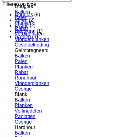
Filteren op type
Douglas
Balken
Douglas
(9)
Palen
Vuren
(2)
Planken
Ayous
(2)
Rabat
Bangkirai
(1)
Verbindingen
Grenen
(3)
Vlonderplanken
Gevelbekleding
Geïmpregneerd
Balken
Palen
Planken
Rabat
Rondhout
Vlonderplanken
Overige
Blank
Balken
Planken
Vellingdelen
Panlatten
Overige
Hardhout
Balken