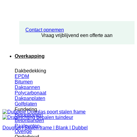
Contact opnemen
Vraag vrijblijvend een offerte aan
Overkapping
Dakbedekking
EPDM
Bitumen
Dakpannen
Polycarbonaat
Dakpanplaten
Golfplaten
Fundering
Betonpoeren
Betonbanden
Paalpunten
Douglas | Stalen frame | Blank | Dubbel
Overige
Onderhoud