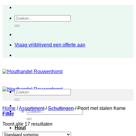
Ga
naar
Zoeken
inhoud
naar:
Vraag vrijblijvend een offerte aan
Zoeken
naar:
Home
/
Assortiment
/
Schuttingen
/
Poort met stalen frame
Zoeken
Filter
naar:
Toont alle 17 resultaten
Hout