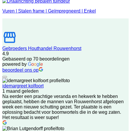
Vuren | Stalen frame | Geïmpregneerd | Enkel
Gebroeders Houthandel Rouwenhorst
4.9
Gebaseerd op 70 beoordelingen
powered by
G
o
o
g
l
e
beoordeel ons op
idemargreet kolfoort
1 maand geleden
Na eerder een prachtige veranda en hekwerk te hebben
geplaatst, hebben de mannen van Rouwenhorst afgelopen
week een nieuwe schutting gezet. Ter plaatste is een
oplossing bedacht voor boomwortels die in de weg zaten.
Het resultaat is weer super!