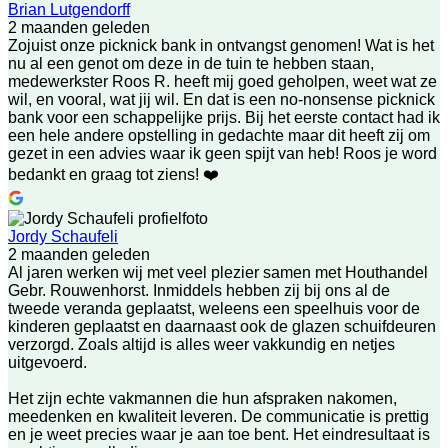
Brian Lutgendorff
2 maanden geleden
Zojuist onze picknick bank in ontvangst genomen! Wat is het
nu al een genot om deze in de tuin te hebben staan,
medewerkster Roos R. heeft mij goed geholpen, weet wat ze
wil, en vooral, wat jij wil. En dat is een no-nonsense picknick
bank voor een schappelijke prijs. Bij het eerste contact had ik
een hele andere opstelling in gedachte maar dit heeft zij om
gezet in een advies waar ik geen spijt van heb! Roos je word
bedankt en graag tot ziens! ❤️
Jordy Schaufeli
2 maanden geleden
Al jaren werken wij met veel plezier samen met Houthandel
Gebr. Rouwenhorst. Inmiddels hebben zij bij ons al de
tweede veranda geplaatst, weleens een speelhuis voor de
kinderen geplaatst en daarnaast ook de glazen schuifdeuren
verzorgd. Zoals altijd is alles weer vakkundig en netjes
uitgevoerd.
Het zijn echte vakmannen die hun afspraken nakomen,
meedenken en kwaliteit leveren. De communicatie is prettig
en je weet precies waar je aan toe bent. Het eindresultaat is