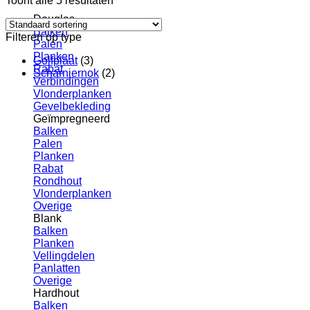
Toont alle 5 resultaten
Douglas
Balken
Filteren op type
Palen
Planken
Golfplaat
(3)
Rabat
Scharniernok
(2)
Verbindingen
Vlonderplanken
Gevelbekleding
Geïmpregneerd
Balken
Palen
Planken
Rabat
Rondhout
Vlonderplanken
Overige
Blank
Balken
Planken
Vellingdelen
Panlatten
Overige
Hardhout
Balken