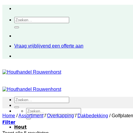
Ga
naar
inhoud
Zoeken
naar:
Vraag vrijblijvend een offerte aan
Zoeken
naar:
Zoeken
Home
/
Assortiment
naar:
/
Overkapping
/
Dakbedekking
/
Golfplate
Filter
Hout