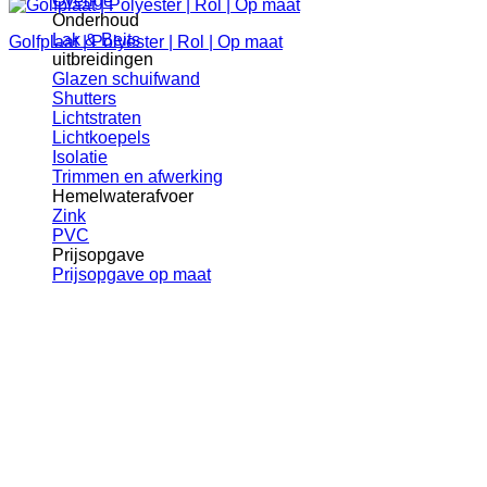
Overige
Onderhoud
Lak & Beits
Golfplaat | Polyester | Rol | Op maat
uitbreidingen
Glazen schuifwand
Shutters
Lichtstraten
Lichtkoepels
Isolatie
Trimmen en afwerking
Hemelwaterafvoer
Zink
PVC
Prijsopgave
Prijsopgave op maat