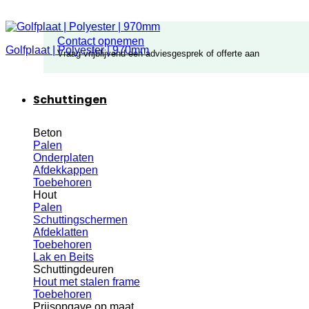
Contact opnemen
Golfplaat | Polyester | 970mm
Vraag vrijblijvend een adviesgesprek of offerte aan
Schuttingen
Beton
Palen
Onderplaten
Afdekkappen
Toebehoren
Hout
Palen
Schuttingschermen
Afdeklatten
Toebehoren
Lak en Beits
Schuttingdeuren
Hout met stalen frame
Toebehoren
Prijsopgave op maat