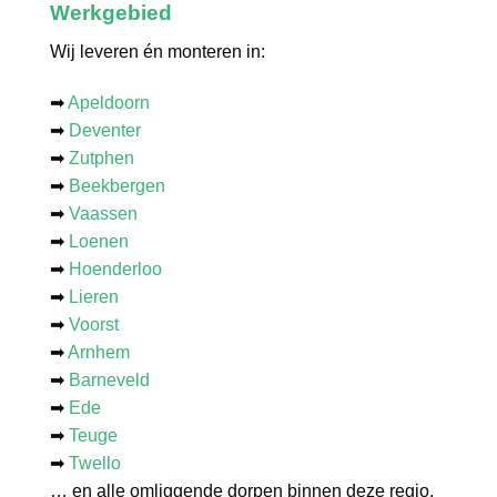
Werkgebied
Wij leveren én monteren in:
➡
Apeldoorn
➡
Deventer
➡
Zutphen
➡
Beekbergen
➡
Vaassen
➡
Loenen
➡
Hoenderloo
➡
Lieren
➡
Voorst
➡
Arnhem
➡
Barneveld
➡
Ede
➡
Teuge
➡
Twello
… en alle omliggende dorpen binnen deze regio.