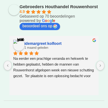
Gebroeders Houthandel Rouwenhorst
4.9
Gebaseerd op 70 beoordelingen
powered by
G
o
o
g
l
e
beoordeel ons op
idemargreet kolfoort
1 maand geleden
Na eerder een prachtige veranda en hekwerk te 
Z
hebben geplaatst, hebben de mannen van 
W
Rouwenhorst afgelopen week een nieuwe schutting 
h
gezet.  Ter plaatste is een oplossing bedacht voor 
g
boomwortels die in de weg zaten. Het resultaat is 
w
weer super!
e
e
h
v