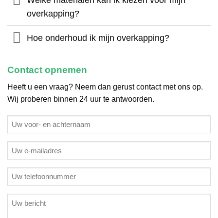
overkapping?
Hoe onderhoud ik mijn overkapping?
Contact opnemen
Heeft u een vraag? Neem dan gerust contact met ons op.
Wij proberen binnen 24 uur te antwoorden.
Geen
titel
E-
mailadres
(Vereist)
Telefoon
(Vereist)
Geen
titel
(Vereist)