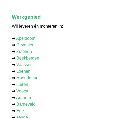
Werkgebied
Wij leveren én monteren in:
➡
Apeldoorn
➡
Deventer
➡
Zutphen
➡
Beekbergen
➡
Vaassen
➡
Loenen
➡
Hoenderloo
➡
Lieren
➡
Voorst
➡
Arnhem
➡
Barneveld
➡
Ede
➡
Teuge