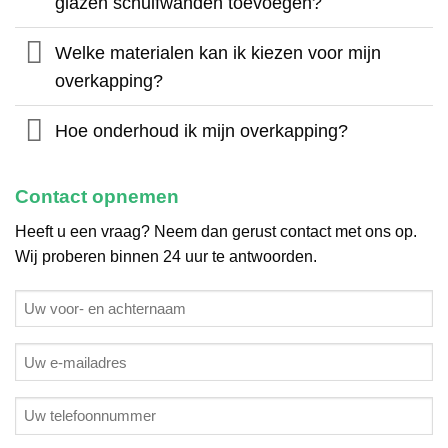
glazen schuifwanden toevoegen?
Welke materialen kan ik kiezen voor mijn
overkapping?
Hoe onderhoud ik mijn overkapping?
Contact opnemen
Heeft u een vraag? Neem dan gerust contact met ons op.
Wij proberen binnen 24 uur te antwoorden.
Geen
titel
E-
mailadres
(Vereist)
Telefoon
(Vereist)