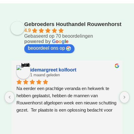
Gebroeders Houthandel Rouwenhorst
4.9
Gebaseerd op 70 beoordelingen
powered by
G
o
o
g
l
e
beoordeel ons op
idemargreet kolfoort
1 maand geleden
Na eerder een prachtige veranda en hekwerk te 
Z
hebben geplaatst, hebben de mannen van 
W
Rouwenhorst afgelopen week een nieuwe schutting 
h
gezet.  Ter plaatste is een oplossing bedacht voor 
g
boomwortels die in de weg zaten. Het resultaat is 
w
weer super!
e
e