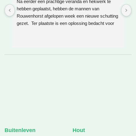
Na eerder een prachtige veranda en hekwerk te 
Z
hebben geplaatst, hebben de mannen van 
W
Rouwenhorst afgelopen week een nieuwe schutting 
h
gezet.  Ter plaatste is een oplossing bedacht voor 
g
boomwortels die in de weg zaten. Het resultaat is 
w
weer super!
e
e
h
v
❤
Buitenleven
Hout