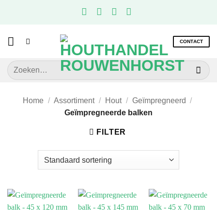
Ga
naar
inhoud
CONTACT
Zoeken
naar:
Home
/
Assortiment
/
Hout
/
Geïmpregneerd
/
Geïmpregneerde balken
FILTER