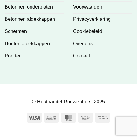
Betonnen onderplaten
Voorwaarden
Betonnen afdekkappen
Privacyverklaring
Schermen
Cookiebeleid
Houten afdekkappen
Over ons
Poorten
Contact
© Houthandel Rouwenhorst 2025
Visa
Cash
MasterCard
Cash
Bank
On
on
Transfer
Delivery
Pickup