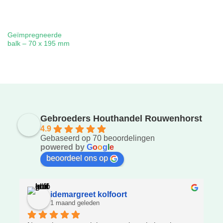
Geïmpregneerde
balk – 70 x 195 mm
Gebroeders Houthandel Rouwenhorst
4.9
Gebaseerd op 70 beoordelingen
powered by
G
o
o
g
l
e
beoordeel ons op
idemargreet kolfoort
1 maand geleden