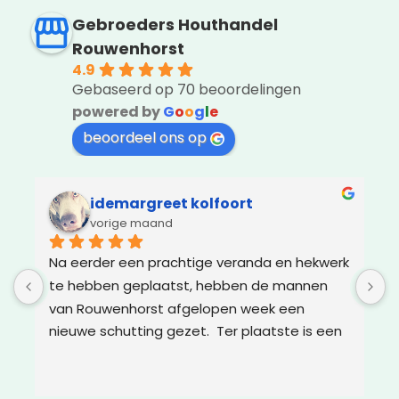
Gebroeders Houthandel
Rouwenhorst
4.9
Gebaseerd op 70 beoordelingen
powered by
G
o
o
g
l
e
beoordeel ons op
idemargreet kolfoort
vorige maand
Na eerder een prachtige veranda en hekwerk 
Z
te hebben geplaatst, hebben de mannen 
g
van Rouwenhorst afgelopen week een 
d
nieuwe schutting gezet.  Ter plaatste is een 
m
oplossing bedacht voor boomwortels die in 
g
de weg zaten. Het resultaat is weer super!
w