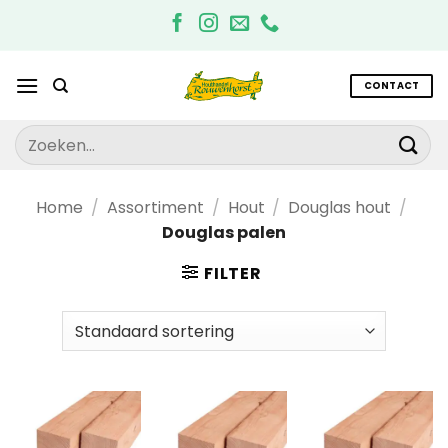
Ga
naar
inhoud
CONTACT
Zoeken
naar:
Home
/
Assortiment
/
Hout
/
Douglas hout
/
Douglas palen
FILTER