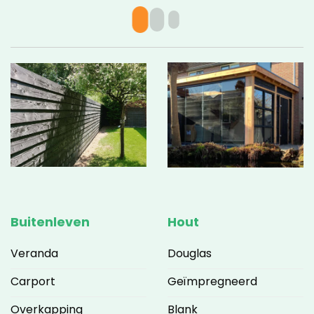
v
c
g
a
w
Buitenleven
Hout
Veranda
Douglas
Carport
Geïmpregneerd
Overkapping
Blank