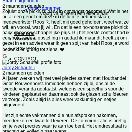
Brian Lutgendorff
2 maanden geleden
Contact opnemen
Zojuist onze picknick bank in ontvangst genomen! Wat is het
Vraag vrijblijvend een offerte aan
nu al een genot om deze in de tuin te hebben staan,
medewerkster Roos R. heeft mij goed geholpen, weet wat ze
wil, en vooral, wat jij wil. En dat is een no-nonsense picknick
bank voor een schappelijke prijs. Bij het eerste contact had ik
Over ons
een hele andere opstelling in gedachte maar dit heeft zij om
Vacatures
gezet in een advies waar ik geen spijt van heb! Roos je word
CONTACT
bedankt en graag tot ziens! ❤️
CONTACT
Jordy Schaufeli
2 maanden geleden
Al jaren werken wij met veel plezier samen met Houthandel
Gebr. Rouwenhorst. Inmiddels hebben zij bij ons al de
tweede veranda geplaatst, weleens een speelhuis voor de
kinderen geplaatst en daarnaast ook de glazen schuifdeuren
verzorgd. Zoals altijd is alles weer vakkundig en netjes
uitgevoerd.
Het zijn echte vakmannen die hun afspraken nakomen,
meedenken en kwaliteit leveren. De communicatie is prettig
en je weet precies waar je aan toe bent. Het eindresultaat is
prachtig en volledig naar wens.