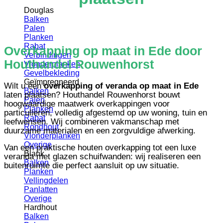
Douglas
Balken
Palen
Planken
Rabat
Overkapping op maat in Ede door
Verbindingen
Houthandel Rouwenhorst
Vlonderplanken
Gevelbekleding
Geïmpregneerd
Wilt u een
overkapping of veranda op maat in Ede
Balken
laten plaatsen? Houthandel Rouwenhorst bouwt
Palen
hoogwaardige maatwerk overkappingen voor
Planken
particulieren, volledig afgestemd op uw woning, tuin en
Rabat
leefwensen. Wij combineren vakmanschap met
Rondhout
duurzame materialen en een zorgvuldige afwerking.
Vlonderplanken
Overige
Van een praktische houten overkapping tot een luxe
Blank
veranda met glazen schuifwanden: wij realiseren een
Balken
buitenruimte die perfect aansluit op uw situatie.
Planken
Vellingdelen
Panlatten
Overige
Hardhout
Balken