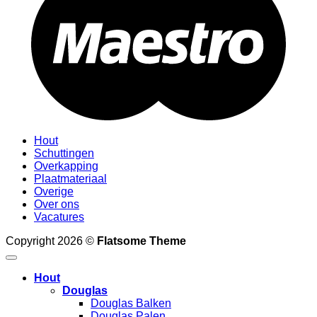
Hout
Schuttingen
Overkapping
Plaatmateriaal
Overige
Over ons
Vacatures
Copyright 2026 ©
Flatsome Theme
Hout
Douglas
Douglas Balken
Douglas Palen