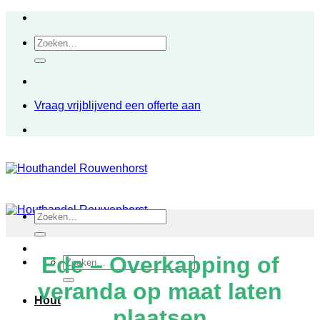
Ga
naar
Zoeken
inhoud
naar:
Vraag vrijblijvend een offerte aan
Zoeken
naar:
Ede – Overkapping of
Zoeken
naar:
veranda op maat laten
Hout
plaatsen