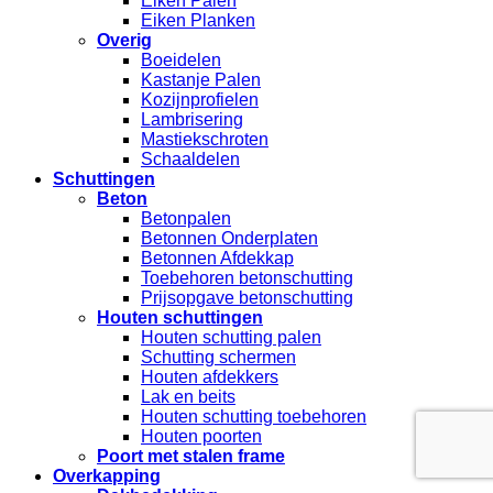
Eiken Palen
Eiken Planken
Overig
Boeidelen
Kastanje Palen
Kozijnprofielen
Lambrisering
Mastiekschroten
Schaaldelen
Schuttingen
Beton
Betonpalen
Betonnen Onderplaten
Betonnen Afdekkap
Toebehoren betonschutting
Prijsopgave betonschutting
Houten schuttingen
Houten schutting palen
Schutting schermen
Houten afdekkers
Lak en beits
Houten schutting toebehoren
Houten poorten
Poort met stalen frame
Overkapping