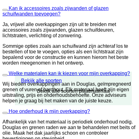
Kan ik accessoires zoals zijwanden of glazen
schuifwanden toevoegen?
Ja, vrijwel alle overkappingen zijn uit te breiden met
accessoires zoals zijwanden, glazen schuifdeuren,
lichtstraten, verlichting of zonwering.
Sommige opties zoals aan schuifwand zijn achteraf los te
bestellen of toe te voegen, opties als een lichtstraat zijn
bepalend voor de constructie en kunnen hierom het beste
worden meegenomen in het ontwerp.
Welke materialen kan ik kiezen voor mijn overkapping?
Bekijk alle soorten
Wij bieden overkappingen aan in Douglas, geïmpregneerd
grenen of vuren of hardhout. Elk materiaal heeft zijn eigen
Bekijk alle soorten plaatmateriaal
uitstraling, prijs en onderhoudsbehoefte. Onze adviseurs
helpen je graag bij het maken van de juiste keuze.
Hoe onderhoud ik mijn overkapping?
Afhankelijk van het materiaal is periodiek onderhoud nodig.
Douglas en grenen raden we aan te behandelen met beits of
olie. Maak het dak jaarlijks schoon en controleer
bevestigingen op stevigheid.