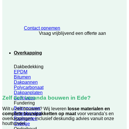
Contact opnemen
Vraag vrijblijvend een offerte aan
Overkapping
Dakbedekking
EPDM
Bitumen
Dakpannen
Polycarbonaat
Dakpanplaten
Zelf een veranda bouwen in Ede?
Golfplaten
Fundering
Betonpoeren
Wilt u zelf bouwen? Wij leveren
losse materialen en
Betonbanden
complete bouwpakketten op maat
voor veranda’s en
overkappingen, inclusief deskundig advies vanuit onze
Paalpunten
houthandel.
Overige
Onderhoud