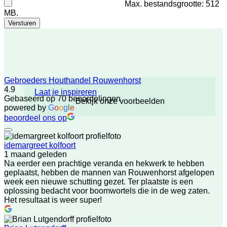
Max. bestandsgrootte: 512
MB.
Versturen
Gebroeders Houthandel Rouwenhorst
4.9
Laat je inspireren
Gebaseerd op 70 beoordelingen
Bekijk onze voorbeelden
powered by
G
o
o
g
l
e
beoordeel ons op
idemargreet kolfoort
1 maand geleden
Na eerder een prachtige veranda en hekwerk te hebben
geplaatst, hebben de mannen van Rouwenhorst afgelopen
week een nieuwe schutting gezet. Ter plaatste is een
oplossing bedacht voor boomwortels die in de weg zaten.
Het resultaat is weer super!