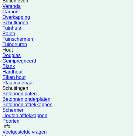
Buitenleven
Veranda
Carport
Overkapping
Schuttingen
Tuinhuis
Palen
Tuinschermen
Tuindeuren
Hout
Douglas
Geïmpregneerd
Blank
Hardhout
Eiken hout
Plaatmateriaal
Schuttingen
Betonnen palen
Betonnen onderplaten
Betonnen afdekkappen
Schermen
Houten afdekkappen
Poorten
Info
Veelgestelde vragen