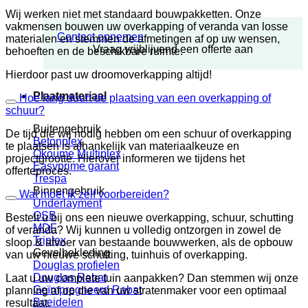
Wij werken niet met standaard bouwpakketten. Onze
vakmensen bouwen uw overkapping of veranda van losse
Contact opnemen
materialen en stemmen de afmetingen af op uw wensen,
Vraag vrijblijvend een offerte aan
behoeften en de beschikbare ruimte.
Hierdoor past uw droomoverkapping altijd!
Plaatmateriaal
Hoe lang duurt de plaatsing van een overkapping of
schuur?
Buitengebruik
De tijd die wij nodig hebben om een schuur of overkapping
Betonplex
te plaatsen is afhankelijk van materiaalkeuze en
Okoume Multiplex
projectgrootte. Hierover informeren we tijdens het
Easyprime garant
offerteproces.
Trespa
Binnengebruik
Wat moet ik zelf voorbereiden?
Underlayment
OSB
Bestelt u bij ons een nieuwe overkapping, schuur, schutting
MDF
of veranda? Wij kunnen u volledig ontzorgen in zowel de
Triplex
sloop & afvoer van bestaande bouwwerken, als de opbouw
Gevelbekleding
van uw nieuwe schutting, tuinhuis of overkapping.
Douglas profielen
Douglas Rabat
Laat u uw complete tuin aanpakken? Dan stemmen wij onze
Geïmpregneerd Rabat
planning af op die van uw stratenmaker voor een optimaal
Boeidelen
resultaat.