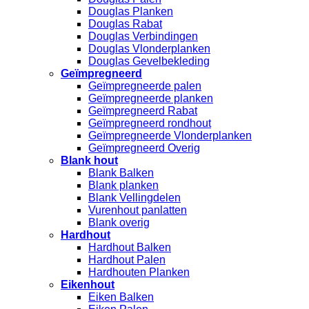
Douglas Planken
Douglas Rabat
Douglas Verbindingen
Douglas Vlonderplanken
Douglas Gevelbekleding
Geïmpregneerd
Geïmpregneerde palen
Geïmpregneerde planken
Geïmpregneerd Rabat
Geïmpregneerd rondhout
Geïmpregneerde Vlonderplanken
Geïmpregneerd Overig
Blank hout
Blank Balken
Blank planken
Blank Vellingdelen
Vurenhout panlatten
Blank overig
Hardhout
Hardhout Balken
Hardhout Palen
Hardhouten Planken
Eikenhout
Eiken Balken