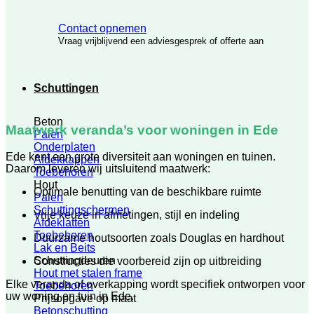
Contact opnemen
Vraag vrijblijvend een adviesgesprek of offerte aan
Schuttingen
Beton
Maatwerk veranda’s voor woningen in Ede
Palen
Onderplaten
Ede kent een grote diversiteit aan woningen en tuinen.
Afdekkappen
Daarom leveren wij uitsluitend maatwerk:
Toebehoren
Hout
Optimale benutting van de beschikbare ruimte
Palen
Schuttingschermen
Vrije keuze in afmetingen, stijl en indeling
Afdeklatten
Toebehoren
Duurzame houtsoorten zoals Douglas en hardhout
Lak en Beits
Schuttingdeuren
Constructies die voorbereid zijn op uitbreiding
Hout met stalen frame
Elke veranda of overkapping wordt specifiek ontworpen voor
Toebehoren
uw woning en tuin in Ede.
Prijsopgave op maat
Betonschutting