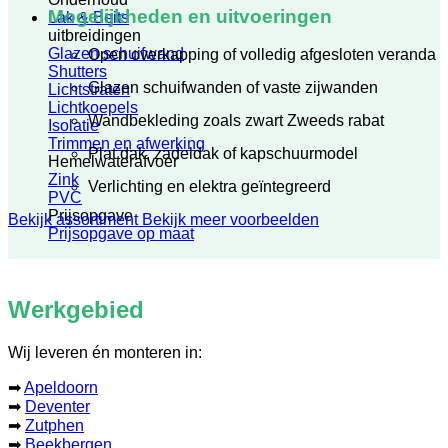
Mogelijkheden en uitvoeringen
Lak & Beits
uitbreidingen
Glazen schuifwand
Open overkapping of volledig afgesloten veranda
Shutters
Glazen schuifwanden of vaste zijwanden
Lichtstraten
Lichtkoepels
Wandbekleding zoals zwart Zweeds rabat
Isolatie
Trimmen en afwerking
Plat dak, zadeldak of kapschuurmodel
Hemelwaterafvoer
Zink
Verlichting en elektra geïntegreerd
PVC
Prijsopgave
Bekijk assortiment
Bekijk meer voorbeelden
Prijsopgave op maat
Werkgebied
Wij leveren én monteren in:
➡
Apeldoorn
➡
Deventer
➡
Zutphen
➡
Beekbergen