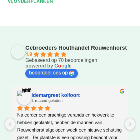
VLONDERPLANKEN
Gebroeders Houthandel Rouwenhorst
4.9
Gebaseerd op 70 beoordelingen
powered by
G
o
o
g
l
e
beoordeel ons op
idemargreet kolfoort
1 maand geleden
Na eerder een prachtige veranda en hekwerk te 
Z
hebben geplaatst, hebben de mannen van 
W
Rouwenhorst afgelopen week een nieuwe schutting 
h
gezet.  Ter plaatste is een oplossing bedacht voor 
g