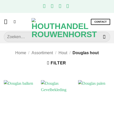
Ga
naar
inhoud
CONTACT
Zoeken
naar:
Home
/
Assortiment
/
Hout
/
Douglas hout
FILTER