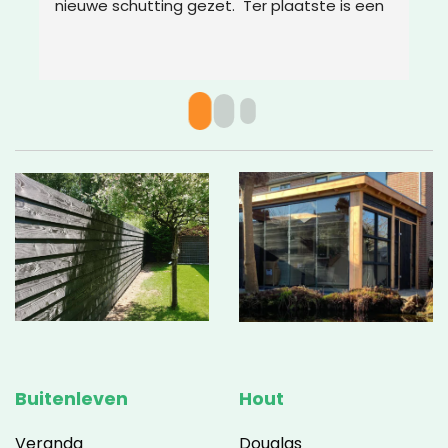
nieuwe schutting gezet.  Ter plaatste is een 
m
oplossing bedacht voor boomwortels die in 
g
de weg zaten. Het resultaat is weer super!
w
v
c
g
a
w
Buitenleven
Hout
Veranda
Douglas