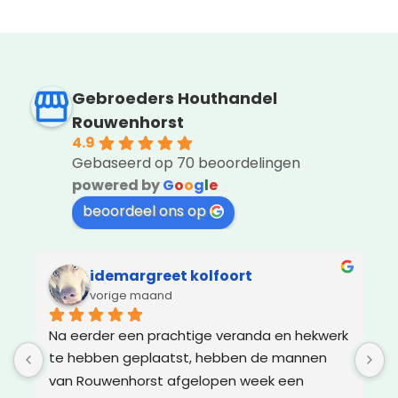
Gebroeders Houthandel
Rouwenhorst
4.9
Gebaseerd op 70 beoordelingen
powered by
G
o
o
g
l
e
beoordeel ons op
idemargreet kolfoort
vorige maand
Na eerder een prachtige veranda en hekwerk 
Z
te hebben geplaatst, hebben de mannen 
g
van Rouwenhorst afgelopen week een 
d