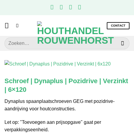
Ga
naar
inhoud
CONTACT
Zoeken
naar:
Schroef | Dynaplus | Pozidrive | Verzinkt
| 6×120
Dynaplus spaanplaatschroeven GEG met pozidrive-
aandrijving voor houtconstructies.
Let op: "Toevoegen aan prijsopgave" gaat per
verpakkingseenheid.