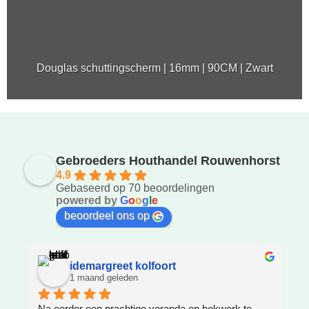
Douglas schuttingscherm | 16mm | 90CM | Zwart
Gebroeders Houthandel Rouwenhorst
4.9
Gebaseerd op 70 beoordelingen
powered by
G
o
o
g
l
e
beoordeel ons op
idemargreet kolfoort
1 maand geleden
Na eerder een prachtige veranda en hekwerk te 
Z