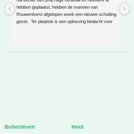
hebben geplaatst, hebben de mannen van 
W
Rouwenhorst afgelopen week een nieuwe schutting 
h
gezet.  Ter plaatste is een oplossing bedacht voor 
g
boomwortels die in de weg zaten. Het resultaat is 
w
weer super!
e
e
h
v
❤
Buitenleven
Hout