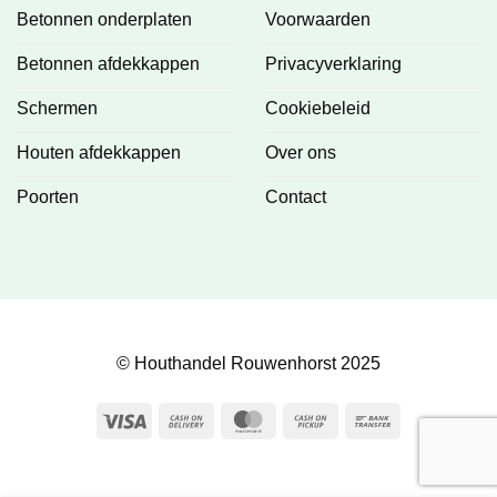
Betonnen onderplaten
Voorwaarden
Betonnen afdekkappen
Privacyverklaring
Schermen
Cookiebeleid
Houten afdekkappen
Over ons
Poorten
Contact
© Houthandel Rouwenhorst 2025
Visa
Cash
MasterCard
Cash
Bank
On
on
Transfer
Delivery
Pickup