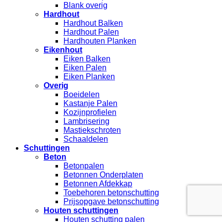
Blank overig
Hardhout
Hardhout Balken
Hardhout Palen
Hardhouten Planken
Eikenhout
Eiken Balken
Eiken Palen
Eiken Planken
Overig
Boeidelen
Kastanje Palen
Kozijnprofielen
Lambrisering
Mastiekschroten
Schaaldelen
Schuttingen
Beton
Betonpalen
Betonnen Onderplaten
Betonnen Afdekkap
Toebehoren betonschutting
Prijsopgave betonschutting
Houten schuttingen
Houten schutting palen