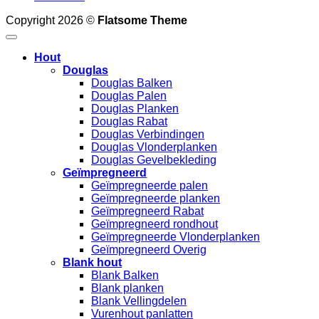
Copyright 2026 ©
Flatsome Theme
Hout
Douglas
Douglas Balken
Douglas Palen
Douglas Planken
Douglas Rabat
Douglas Verbindingen
Douglas Vlonderplanken
Douglas Gevelbekleding
Geïmpregneerd
Geïmpregneerde palen
Geïmpregneerde planken
Geïmpregneerd Rabat
Geïmpregneerd rondhout
Geïmpregneerde Vlonderplanken
Geïmpregneerd Overig
Blank hout
Blank Balken
Blank planken
Blank Vellingdelen
Vurenhout panlatten