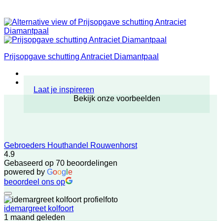
Prijsopgave schutting Antraciet Diamantpaal
Laat je inspireren
Bekijk onze voorbeelden
Gebroeders Houthandel Rouwenhorst
4.9
Gebaseerd op 70 beoordelingen
powered by
G
o
o
g
l
e
beoordeel ons op
idemargreet kolfoort
1 maand geleden