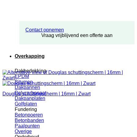
Contact opnemen
Vraag vrijblijvend een offerte aan
Overkapping
Dakbedekking
EPDM
Bitumen
Dakpannen
Polycarbonaat
Douglas schuttingscherm | 16mm | Zwart
Dakpanplaten
Golfplaten
Fundering
Betonpoeren
Betonbanden
Paalpunten
Overige
Onderhoud