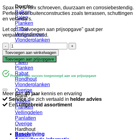
Douglas
Spax RVS Torx schroeven, duurzaam en corrosiebestendig.
Balken
Perfect voor buitenconstructies zoals terrassen, schuttingen
Palen
en veranda’s.
Planken
Rabat
Let op: "Toevoegen aan prijsopgave" gaat per
Verbindingen
verpakkingseenheid.
Vlonderplanken
Schroef
Gevelbekleding
|
Geïmpregneerd
Toevoegen aan winkelwagen
Spax
Balken
Toevoegen aan prijsopgave
|
Palen
Torx
Planken
|
Rabat
Product met succes toegevoegd aan uw prijsopgave
RVS
Rondhout
|
Vlonderplanken
4x25
Overige
Meer dan
40 jaar
kennis en ervaring
aantal
Blank
Service
die zich vertaald in
helder advies
Balken
Een
uitgebreid assortiment
Planken
Vellingdelen
Panlatten
Overige
Hardhout
Beschrijving
Balken