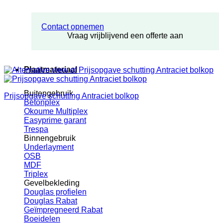
Contact opnemen
Vraag vrijblijvend een offerte aan
Plaatmateriaal
Buitengebruik
Prijsopgave schutting Antraciet bolkop
Betonplex
Okoume Multiplex
Easyprime garant
Trespa
Binnengebruik
Underlayment
OSB
MDF
Triplex
Gevelbekleding
Douglas profielen
Douglas Rabat
Geïmpregneerd Rabat
Boeidelen