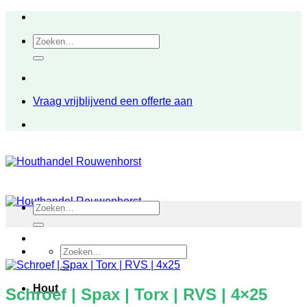
Ga
naar
Zoeken
inhoud
naar:
Vraag vrijblijvend een offerte aan
Zoeken
naar:
Zoeken
naar:
Hout
Schroef | Spax | Torx | RVS | 4×25