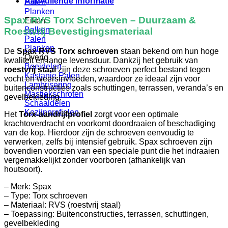
Aanvullende informatie
Palen
Planken
Spax RVS Torx Schroeven – Duurzaam &
Eiken
Balken
Roestvrij Bevestigingsmateriaal
Palen
Planken
De
Spax RVS Torx schroeven
staan bekend om hun hoge
Overig
kwaliteit en lange levensduur. Dankzij het gebruik van
Boeidelen
roestvrij staal
zijn deze schroeven perfect bestand tegen
Kastanje Palen
vocht en weersinvloeden, waardoor ze ideaal zijn voor
Lambrisering
buitenconstructies zoals schuttingen, terrassen, veranda’s en
Mastiekschroten
gevelbekleding.
Schaaldelen
Kozijnprofielen
Het
Torx-aandrijfprofiel
zorgt voor een optimale
krachtoverdracht en voorkomt doordraaien of beschadiging
van de kop. Hierdoor zijn de schroeven eenvoudig te
verwerken, zelfs bij intensief gebruik. Spax schroeven zijn
bovendien voorzien van een speciale punt die het indraaien
vergemakkelijkt zonder voorboren (afhankelijk van
houtsoort).
– Merk: Spax
– Type: Torx schroeven
– Materiaal: RVS (roestvrij staal)
– Toepassing: Buitenconstructies, terrassen, schuttingen,
gevelbekleding