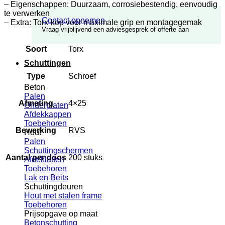
– Eigenschappen: Duurzaam, corrosiebestendig, eenvoudig
te verwerken
Contact opnemen
– Extra: Torx-kop voor maximale grip en montagegemak
Vraag vrijblijvend een adviesgesprek of offerte aan
Soort
Torx
Schuttingen
Type
Schroef
Beton
Palen
Afmeting
4×25
Onderplaten
Afdekkappen
Toebehoren
Bewerking
RVS
Hout
Palen
Schuttingschermen
Aantal per doos
200 stuks
Afdeklatten
Toebehoren
Lak en Beits
Schuttingdeuren
Hout met stalen frame
Toebehoren
Prijsopgave op maat
Betonschutting