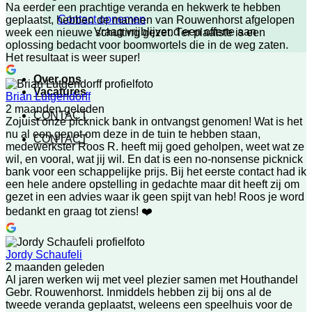
Na eerder een prachtige veranda en hekwerk te hebben
Contact opnemen
geplaatst, hebben de mannen van Rouwenhorst afgelopen
Vraag vrijblijvend een offerte aan
week een nieuwe schutting gezet. Ter plaatste is een
oplossing bedacht voor boomwortels die in de weg zaten.
Het resultaat is weer super!
Over ons
Vacatures
Brian Lutgendorff
2 maanden geleden
CONTACT
Zojuist onze picknick bank in ontvangst genomen! Wat is het
nu al een genot om deze in de tuin te hebben staan,
CONTACT
medewerkster Roos R. heeft mij goed geholpen, weet wat ze
wil, en vooral, wat jij wil. En dat is een no-nonsense picknick
bank voor een schappelijke prijs. Bij het eerste contact had ik
een hele andere opstelling in gedachte maar dit heeft zij om
gezet in een advies waar ik geen spijt van heb! Roos je word
bedankt en graag tot ziens! ❤️
Jordy Schaufeli
2 maanden geleden
Al jaren werken wij met veel plezier samen met Houthandel
Gebr. Rouwenhorst. Inmiddels hebben zij bij ons al de
tweede veranda geplaatst, weleens een speelhuis voor de