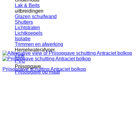
Lak & Beits
uitbreidingen
Glazen schuifwand
Shutters
Lichtstraten
Lichtkoepels
Isolatie
Trimmen en afwerking
Hemelwaterafvoer
Zink
PVC
Prijsopgave
Prijsopgave schutting Antraciet bolkop
Prijsopgave op maat