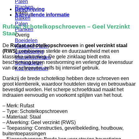
Palen
Planken
Beschrijving
Eiken
Aanvullende informatie
Balken
Palen
Rufast Schotelkopschroeven – Geel Verzinkt
Planken
Staal
Overig
Boeidelen
De
Rufast schotelkopschroeven
in
geel verzinkt staal
Kastanje Palen
(RWS)
combineren sterkte en duurzaamheid met een
Lambrisering
klassieke uitstraling. De gele zinklaag biedt extra
Mastiekschroten
bescherming tegen roestvorming en verlengt de levensduur
Schaaldelen
van de schroeven, zelfs bij intensief gebruik.
Kozijnprofielen
Dankzij de brede schotelkop hebben deze schroeven een
groot klembereik, waardoor houtdelen stevig en betrouwbaar
bevestigd worden. Het scherpe schroefdraad maakt het
indraaien eenvoudig en voorkomt splijten van het hout.
– Merk: Rufast
– Type: Schotelkopschroeven
– Materiaal: Staal
– Afwerking: Geel verzinkt (RWS)
– Toepassing: Constructies, gevelbekleding, houtbouw,
buitentoepassingen