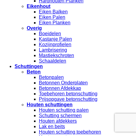
Hardhouten Planken
Eikenhout
Eiken Balken
Eiken Palen
Eiken Planken
Overig
Boeidelen
Kastanje Palen
Kozijnprofielen
Lambrisering
Mastiekschroten
Schaaldelen
Schuttingen
Beton
Betonpalen
Betonnen Onderplaten
Betonnen Afdekkap
Toebehoren betonschutting
Prijsopgave betonschutting
Houten schuttingen
Houten schutting palen
Schutting schermen
Houten afdekkers
Lak en beits
Houten schutting toebehoren