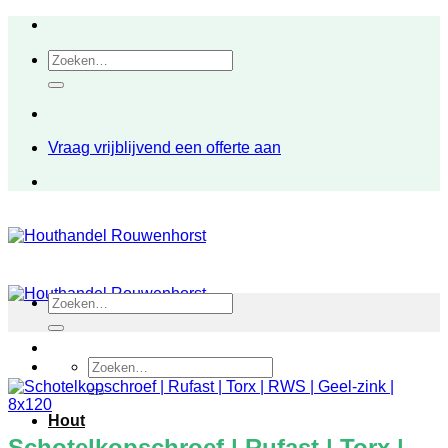
Ga
naar
Zoeken
inhoud
naar:
Vraag vrijblijvend een offerte aan
Zoeken
naar:
Zoeken
naar:
Hout
Schotelkopschroef | Rufast | Torx |