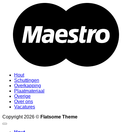
M
Hout
Schuttingen
Overkapping
Plaatmateriaal
Overige
Over ons
Vacatures
Copyright 2026 ©
Flatsome Theme