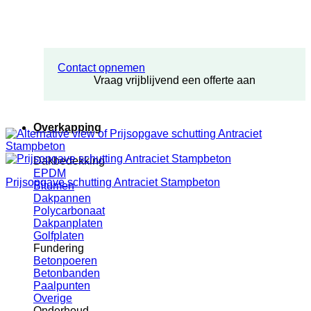
Contact opnemen
Vraag vrijblijvend een offerte aan
Overkapping
Dakbedekking
EPDM
Prijsopgave schutting Antraciet Stampbeton
Bitumen
Dakpannen
Polycarbonaat
Dakpanplaten
Golfplaten
Fundering
Betonpoeren
Betonbanden
Paalpunten
Overige
Onderhoud