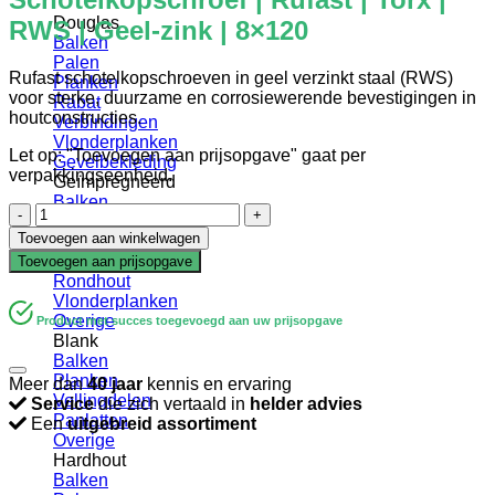
Douglas
RWS | Geel-zink | 8×120
Balken
Palen
Rufast schotelkopschroeven in geel verzinkt staal (RWS)
Planken
voor sterke, duurzame en corrosiewerende bevestigingen in
Rabat
houtconstructies.
Verbindingen
Vlonderplanken
Let op: "Toevoegen aan prijsopgave" gaat per
Gevelbekleding
verpakkingseenheid.
Geïmpregneerd
Balken
Schotelkopschroef
Palen
|
Toevoegen aan winkelwagen
Planken
Rufast
Rabat
Toevoegen aan prijsopgave
|
Rondhout
Torx
Vlonderplanken
|
Overige
Product met succes toegevoegd aan uw prijsopgave
RWS
Blank
|
Balken
Geel-
Planken
Meer dan
40 jaar
kennis en ervaring
zink
Vellingdelen
Service
die zich vertaald in
helder advies
|
Panlatten
Een
uitgebreid assortiment
8x120
Overige
aantal
Hardhout
Balken