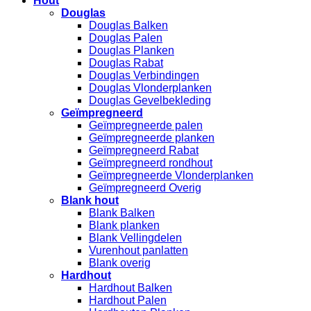
Hout
Douglas
Douglas Balken
Douglas Palen
Douglas Planken
Douglas Rabat
Douglas Verbindingen
Douglas Vlonderplanken
Douglas Gevelbekleding
Geïmpregneerd
Geïmpregneerde palen
Geïmpregneerde planken
Geïmpregneerd Rabat
Geïmpregneerd rondhout
Geïmpregneerde Vlonderplanken
Geïmpregneerd Overig
Blank hout
Blank Balken
Blank planken
Blank Vellingdelen
Vurenhout panlatten
Blank overig
Hardhout
Hardhout Balken
Hardhout Palen