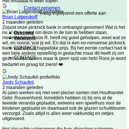
Het resultaat is weer super!
Contact opnemen
Vraag vrijblijvend een offerte aan
Brian Lutgendorff
2 maanden geleden
Zojuist onze picknick bank in ontvangst genomen! Wat is het
nu al een genot om deze in de tuin te hebben staan,
Over ons
medewerkster Roos R. heeft mij goed geholpen, weet wat ze
Vacatures
wil, en vooral, wat jij wil. En dat is een no-nonsense picknick
CONTACT
bank voor een schappelijke prijs. Bij het eerste contact had ik
een hele andere opstelling in gedachte maar dit heeft zij om
CONTACT
gezet in een advies waar ik geen spijt van heb! Roos je word
bedankt en graag tot ziens! ❤️
Jordy Schaufeli
2 maanden geleden
Al jaren werken wij met veel plezier samen met Houthandel
Gebr. Rouwenhorst. Inmiddels hebben zij bij ons al de
tweede veranda geplaatst, weleens een speelhuis voor de
kinderen geplaatst en daarnaast ook de glazen schuifdeuren
verzorgd. Zoals altijd is alles weer vakkundig en netjes
uitgevoerd.
Het zijn echte vakmannen die hun afspraken nakomen,