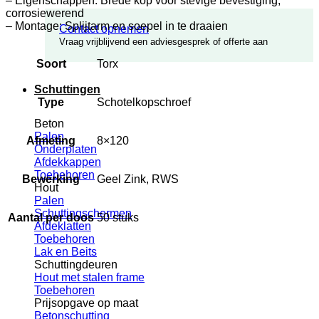
– Eigenschappen: Brede kop voor stevige bevestiging,
corrosiewerend
– Montage: Splijtarm en soepel in te draaien
Contact opnemen
Vraag vrijblijvend een adviesgesprek of offerte aan
Soort
Torx
Schuttingen
Type
Schotelkopschroef
Beton
Palen
Afmeting
8×120
Onderplaten
Afdekkappen
Toebehoren
Bewerking
Geel Zink, RWS
Hout
Palen
Schuttingschermen
Aantal per doos
50 stuks
Afdeklatten
Toebehoren
Lak en Beits
Schuttingdeuren
Hout met stalen frame
Toebehoren
Prijsopgave op maat
Betonschutting