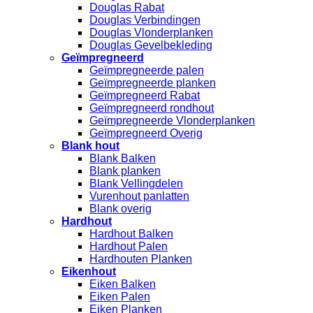
Douglas Rabat
Douglas Verbindingen
Douglas Vlonderplanken
Douglas Gevelbekleding
Geïmpregneerd
Geïmpregneerde palen
Geïmpregneerde planken
Geïmpregneerd Rabat
Geïmpregneerd rondhout
Geïmpregneerde Vlonderplanken
Geïmpregneerd Overig
Blank hout
Blank Balken
Blank planken
Blank Vellingdelen
Vurenhout panlatten
Blank overig
Hardhout
Hardhout Balken
Hardhout Palen
Hardhouten Planken
Eikenhout
Eiken Balken
Eiken Palen
Eiken Planken