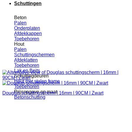
Schuttingen
Beton
Palen
Onderplaten
Afdekkappen
Toebehoren
Hout
Palen
Schuttingschermen
Afdeklatten
Toebehoren
Lak en Beits
Schuttingdeuren
Hout met stalen frame
Toebehoren
Prijsopgave op maat
Douglas schuttingscherm | 16mm | 90CM | Zwart
Betonschutting