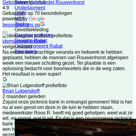
Binnengebruik
Gebroeders Houthandel Rouwenhorst
Underlayment
4.9
OSB
Gebaseerd op 70 beoordelingen
MDF
powered by
G
o
o
g
l
e
Triplex
beoordeel ons op
Gevelbekleding
Douglas profielen
Douglas Rabat
idemargreet kolfoort
Geïmpregneerd Rabat
vorige maand
Boeidelen
Na eerder een prachtige veranda en hekwerk te hebben
geplaatst, hebben de mannen van Rouwenhorst afgelopen
week een nieuwe schutting gezet. Ter plaatste is een
oplossing bedacht voor boomwortels die in de weg zaten.
Het resultaat is weer super!
Brian Lutgendorff
2 maanden geleden
Zojuist onze picknick bank in ontvangst genomen! Wat is het
nu al een genot om deze in de tuin te hebben staan,
medewerkster Roos R. heeft mij goed geholpen, weet wat ze
wil, en vooral, wat jij wil. En dat is een no-nonsense picknick
bank voor een schappelijke prijs. Bij het eerste contact had ik
een hele andere opstelling in gedachte maar dit heeft zij om
gezet in een advies waar ik geen spijt van heb! Roos je word