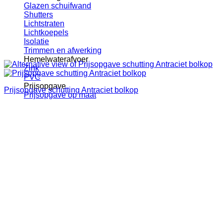
Glazen schuifwand
Shutters
Lichtstraten
Lichtkoepels
Isolatie
Trimmen en afwerking
Hemelwaterafvoer
Zink
PVC
Prijsopgave
Prijsopgave schutting Antraciet bolkop
Prijsopgave op maat