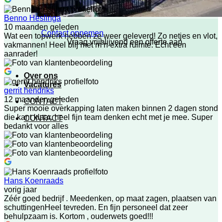
Benno Heslinga
10 maanden geleden
Contact opnemen
Wat een topwerk hebben ze weer geleverd! Zo netjes en vlot,
Vraag vrijblijvend een offerte aan
vakmannen! Heel blij met m’n extra ruimte. Echt een
aanrader!
Over ons
Vacatures
gerrit hendriks
12 maanden geleden
CONTACT
Super mooie overkapping laten maken binnen 2 dagen stond
die kant klaar. heel fijn team denken echt met je mee. Super
CONTACT
bedankt voor alles
Hans Koenraads
vorig jaar
Zéér goed bedrijf . Meedenken, op maat zagen, plaatsen van
schuttingenHeel tevreden. En fijn personeel dat zeer
behulpzaam is. Kortom , ouderwets goed!!!