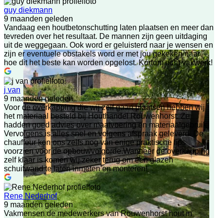
guy diekmann
9 maanden geleden
Vandaag een houtbetonschutting laten plaatsen en meer dan
tevreden over het resultaat. De mannen zijn geen uitdaging
uit de weggegaan. Ook word er geluisterd naar je wensen en
zijn er eventuele obstakels word er met jou gekeken naar
hoe dit het beste kan worden opgelost. Kortom echt vakwerk!
j van
9 maanden geleden
Voor de overkapping die wij zelf gaan plaatsen hebben wij
het materiaal besteld bij Houthandel Rouwenhorst. Ze
hadden goed advies over maatvoering en materiaalgebruik.
Vervolgens is alles snel en volgens afspraak geleverd. De
chauffeur kon ons zelfs nog van enige praktische tips
voorzien voor de opbouwvolgorde.Wanneer de overkapping
zelf klaar is komen wij zeker terug om een glazen
schuifwand te laten inmeten en monteren!
Rene Nederhof
9 maanden geleden
Vakmensen de medewerkers van Rouwenhorst hout in