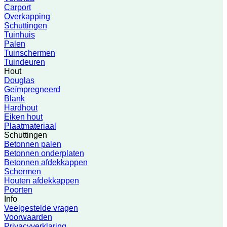
Carport
Overkapping
Schuttingen
Tuinhuis
Palen
Tuinschermen
Tuindeuren
Hout
Douglas
Geïmpregneerd
Blank
Hardhout
Eiken hout
Plaatmateriaal
Schuttingen
Betonnen palen
Betonnen onderplaten
Betonnen afdekkappen
Schermen
Houten afdekkappen
Poorten
Info
Veelgestelde vragen
Voorwaarden
Privacyverklaring