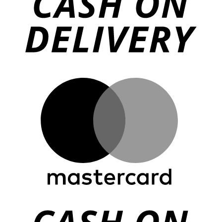
M
o
P