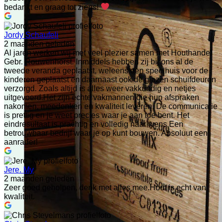
bedankt en graag tot ziens!
Jordy Schaufeli
2 maanden geleden
Al jaren werken wij met veel plezier samen met Houthandel
Gebr. Rouwenhorst. Inmiddels hebben zij bij ons al de
tweede veranda geplaatst, weleens een speelhuis voor de
kinderen geplaatst en daarnaast ook de glazen schuifdeuren
verzorgd. Zoals altijd is alles weer vakkundig en netjes
uitgevoerd.Het zijn echte vakmannen die hun afspraken
nakomen, meedenken en kwaliteit leveren. De communicatie
is prettig en je weet precies waar je aan toe bent. Het
eindresultaat is prachtig en volledig naar wens.Een
betrouwbaar bedrijf waar je op kunt bouwen. Absoluut een
aanrader!
Jere. My
2 maanden geleden
Zeer goed geholpen, denk met alles mee.Hout is echt van
kwaliteit.