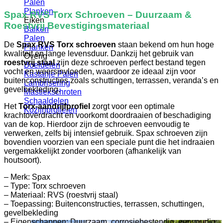
Palen
Planken
Spax RVS Torx Schroeven – Duurzaam &
Eiken
Roestvrij Bevestigingsmateriaal
Balken
Palen
De
Spax RVS Torx schroeven
staan bekend om hun hoge
Planken
kwaliteit en lange levensduur. Dankzij het gebruik van
Overig
roestvrij staal
zijn deze schroeven perfect bestand tegen
Boeidelen
vocht en weersinvloeden, waardoor ze ideaal zijn voor
Kastanje Palen
buitenconstructies zoals schuttingen, terrassen, veranda’s en
Lambrisering
gevelbekleding.
Mastiekschroten
Schaaldelen
Het
Torx-aandrijfprofiel
zorgt voor een optimale
Kozijnprofielen
krachtoverdracht en voorkomt doordraaien of beschadiging
van de kop. Hierdoor zijn de schroeven eenvoudig te
verwerken, zelfs bij intensief gebruik. Spax schroeven zijn
bovendien voorzien van een speciale punt die het indraaien
vergemakkelijkt zonder voorboren (afhankelijk van
houtsoort).
– Merk: Spax
– Type: Torx schroeven
– Materiaal: RVS (roestvrij staal)
– Toepassing: Buitenconstructies, terrassen, schuttingen,
gevelbekleding
– Eigenschappen: Duurzaam, corrosiebestendig, eenvoudig