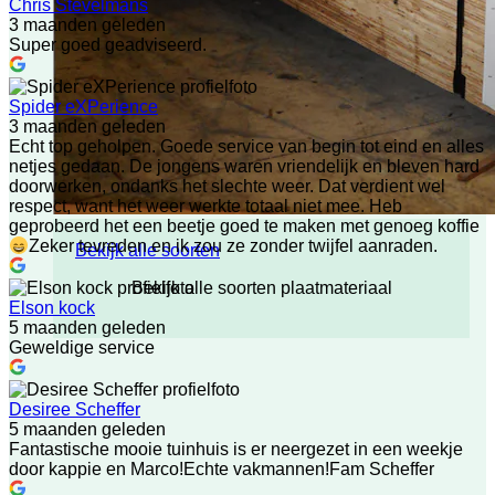
Chris Stevelmans
3 maanden geleden
Super goed geadviseerd.
Spider eXPerience
3 maanden geleden
Echt top geholpen. Goede service van begin tot eind en alles
netjes gedaan. De jongens waren vriendelijk en bleven hard
doorwerken, ondanks het slechte weer. Dat verdient wel
respect, want het weer werkte totaal niet mee. Heb
geprobeerd het een beetje goed te maken met genoeg koffie
Zeker tevreden en ik zou ze zonder twijfel aanraden.
Bekijk alle soorten
Bekijk alle soorten plaatmateriaal
Elson kock
5 maanden geleden
Geweldige service
Desiree Scheffer
5 maanden geleden
Fantastische mooie tuinhuis is er neergezet in een weekje
door kappie en Marco!Echte vakmannen!Fam Scheffer