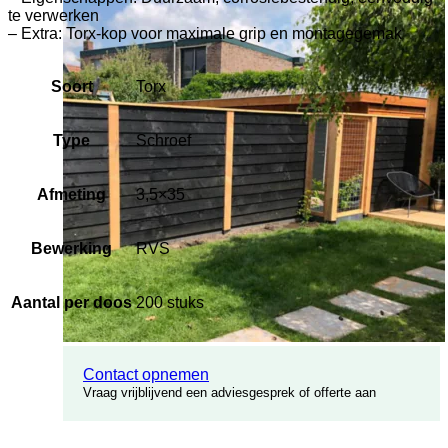
te verwerken
– Extra: Torx-kop voor maximale grip en montagegemak
Soort
Torx
Type
Schroef
Afmeting
3,5×35
Bewerking
RVS
Aantal per doos
200 stuks
Contact opnemen
Vraag vrijblijvend een adviesgesprek of offerte aan