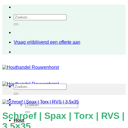
Ga
naar
Zoeken
inhoud
naar:
Vraag vrijblijvend een offerte aan
Zoeken
naar:
Zoeken
naar:
Schroef | Spax | Torx | RVS |
Hout
3,5×35