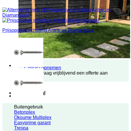
Prijsopgave schutting Antraciet Diamantpaal
Contact opnemen
Vraag vrijblijvend een offerte aan
Plaatmateriaal
Buitengebruik
Betonplex
Okoume Multiplex
Easyprime garant
Trespa