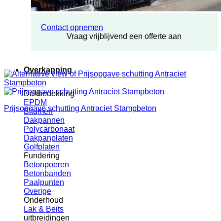
Contact opnemen
Vraag vrijblijvend een offerte aan
Overkapping
Dakbedekking
EPDM
Prijsopgave schutting Antraciet Stampbeton
Bitumen
Dakpannen
Polycarbonaat
Dakpanplaten
Golfplaten
Fundering
Betonpoeren
Betonbanden
Paalpunten
Overige
Onderhoud
Lak & Beits
uitbreidingen