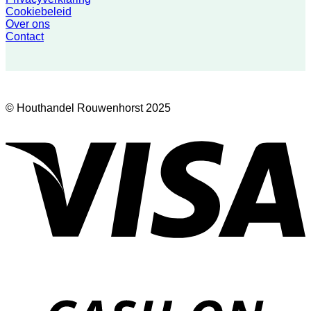
Cookiebeleid
Over ons
Contact
© Houthandel Rouwenhorst 2025
V
D