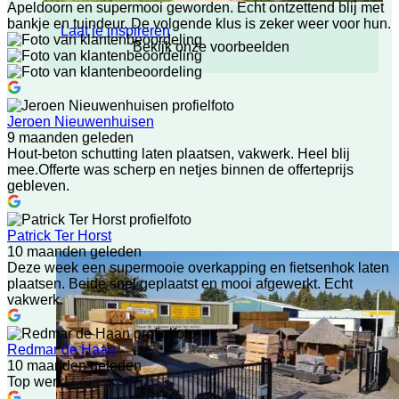
Apeldoorn en supermooi geworden. Echt ontzettend blij met
bankje en tuindeur. De volgende klus is zeker weer voor hun.
Laat je inspireren
Bekijk onze voorbeelden
Jeroen Nieuwenhuisen
9 maanden geleden
Hout-beton schutting laten plaatsen, vakwerk. Heel blij
mee.Offerte was scherp en netjes binnen de offerteprijs
gebleven.
Patrick Ter Horst
10 maanden geleden
Deze week een supermooie overkapping en fietsenhok laten
plaatsen. Beide snel geplaatst en mooi afgewerkt. Echt
vakwerk.
Redmar de Haan
10 maanden geleden
Top werk!