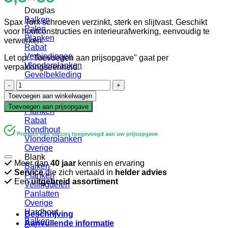
Douglas
Balken
Spax Torx schroeven verzinkt, sterk en slijtvast. Geschikt
Palen
voor houtconstructies en interieurafwerking, eenvoudig te
Planken
verwerken.
Rabat
Verbindingen
Let op: "Toevoegen aan prijsopgave" gaat per
Vlonderplanken
verpakkingseenheid.
Gevelbekleding
Schroef
Geïmpregneerd
|
Balken
Toevoegen aan winkelwagen
Spax
Palen
Toevoegen aan prijsopgave
|
Planken
Torx
Rabat
|
Rondhout
Product met succes toegevoegd aan uw prijsopgave
RVS
Vlonderplanken
|
Overige
3,5x35
Blank
Meer dan
40 jaar
kennis en ervaring
aantal
Balken
Service
die zich vertaald in
helder advies
Planken
Een
uitgebreid assortiment
Vellingdelen
Panlatten
Overige
Hardhout
Beschrijving
Balken
Aanvullende informatie