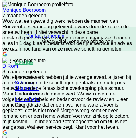
Monique Boerboom
7 maanden geleden
Wow wat een geweldig werk hebben de mannen van
Rouwenhorst vandaag geleverd, dwars door de kou en de
sneeuw heen !!! Niet verwacht in deze barre
Contact opnemen
omstandigheden dat ze zouden komen maar jawel hoor en
Vraag vrijblijvend een offerte aan
alles in 1 dag klaar! Bedankt voor de fijne service en advies
we gaan nog lang van onze nieuwe schutting genieten!
Overige
D Rom
8 maanden geleden
Ijzerwaren
Wat een mooi werk hebben jullie weer geleverd, al jaren bij
Schroeven
al onze woningen de schuttingen geplaatst en nu bij ons
Slotbouten
nieuwe huis deze fantastische overkapping plus schuur.
Onderhoud
Mannen dank voor dit mooie werk.Wauw, ik werd de
Lak & Beits
volgende dag gebeld en bedankt voor de review en, .. een
Overige
opmerking. “Ik zie dat er een pvc hemelwaterafvoer is
geplaatst, dat is niet mooi! Morgenvroeg komt er even
iemand om er een hemelwaterafvoer van zink op te zetten,
mijn kosten!”.En inderdaad zaterdagochtend om 9u is het
aangepast.Wat een service zeg!. Klant voor het leven.