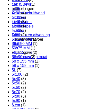
45x75 MM
(1)
Lak & Beits
4x25
(2)
uitbreidingen
4x30
(4)
Glazen schuifwand
4x35
(2)
Shutters
4x40
(3)
Lichtstraten
4x45
(1)
Lichtkoepels
4x50
(3)
Isolatie
4x60
(2)
Trimmen en afwerking
50x100 MM
(1)
Hemelwaterafvoer
50x150 MM
(1)
Zink
50x75 MM
(1)
PVC
56x115 mm
(2)
Prijsopgave
56x90 mm
(2)
Prijsopgave op maat
58 x 155 mm
(1)
58 x 158 mm
(1)
5L
(7)
5x100
(2)
5x40
(3)
5x50
(2)
5x60
(2)
5x70
(2)
5x80
(3)
5x90
(1)
6 cm
(1)