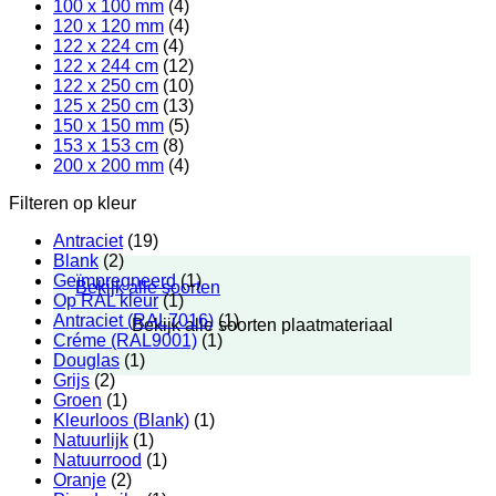
100 x 100 mm
(4)
120 x 120 mm
(4)
122 x 224 cm
(4)
122 x 244 cm
(12)
122 x 250 cm
(10)
125 x 250 cm
(13)
150 x 150 mm
(5)
153 x 153 cm
(8)
200 x 200 mm
(4)
Filteren op kleur
Antraciet
(19)
Blank
(2)
Geïmpregneerd
(1)
Bekijk alle soorten
Op RAL kleur
(1)
Antraciet (RAL7016)
(1)
Bekijk alle soorten plaatmateriaal
Créme (RAL9001)
(1)
Douglas
(1)
Grijs
(2)
Groen
(1)
Kleurloos (Blank)
(1)
Natuurlijk
(1)
Natuurrood
(1)
Oranje
(2)