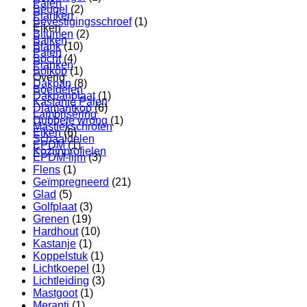
Palen
Beugel
(2)
Planken
Bevestigingsschroef
(1)
Eiken
Bitumen
(2)
Balken
Blank
(10)
Palen
Bocht
(4)
Planken
Bolkop
(1)
Overig
Dakpan
(8)
Boeidelen
Dakpanplaat
(1)
Kastanje Palen
Diamantkop
(6)
Lambrisering
Dubbele wrong
(1)
Mastiekschroten
Eiken
(6)
Schaaldelen
EPDM
(1)
Kozijnprofielen
EPDM-lijm
(3)
Flens
(1)
Geïmpregneerd
(21)
Glad
(5)
Golfplaat
(3)
Grenen
(19)
Hardhout
(10)
Kastanje
(1)
Koppelstuk
(1)
Lichtkoepel
(1)
Lichtleiding
(3)
Mastgoot
(1)
Meranti
(1)