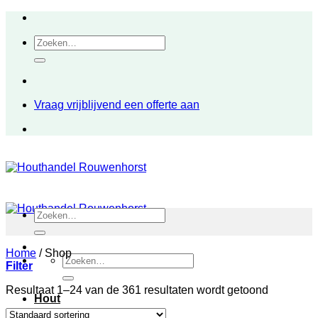
Ga
naar
Zoeken
inhoud
naar:
Vraag vrijblijvend een offerte aan
Zoeken
naar:
Home
/
Shop
Zoeken
Filter
naar:
Resultaat 1–24 van de 361 resultaten wordt getoond
Hout