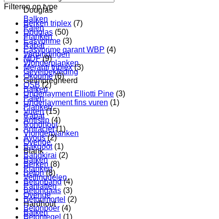
Filteren op type
Douglas
Balken
Berken triplex
(7)
Palen
Douglas
(50)
Planken
Easyprime
(3)
Rabat
Easyprime garant WBP
(4)
Verbindingen
MDF
(9)
Vlonderplanken
Meranti triplex
(3)
Gevelbekleding
Okoume
(6)
Geïmpregneerd
OSB
(2)
Balken
Underlayment Elliotti Pine
(3)
Palen
Underlayment fins vuren
(1)
Planken
Vuren
(15)
Rabat
Antislip
(4)
Rondhout
Antraciet
(1)
Vlonderplanken
Ayous
(2)
Overige
Bakgoot
(1)
Blank
Bangkirai
(2)
Balken
Berken
(8)
Planken
Beton
(8)
Vellingdelen
Betonband
(4)
Panlatten
Betongaas
(3)
Overige
Betonmortel
(2)
Hardhout
Betonpoer
(4)
Balken
Betontegel
(1)