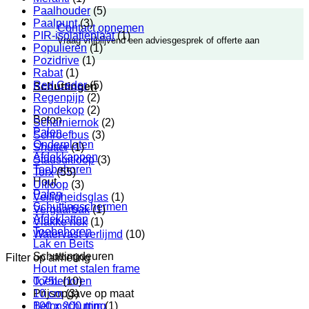
Paalhouder
(5)
Paalpunt
(3)
Contact opnemen
PIR-isolatieplaat
(1)
Vraag vrijblijvend een adviesgesprek of offerte aan
Populieren
(1)
Pozidrive
(1)
Rabat
(1)
Red Ceder
(5)
Schuttingen
Regenpijp
(2)
Rondekop
(2)
Beton
Scharniernok
(2)
Palen
Schroefbus
(3)
Onderplaten
Shutter
(1)
Afdekkappen
Stadsuitloop
(3)
Toebehoren
Torx
(55)
Hout
Uitloop
(3)
Palen
Veiligheidsglas
(1)
Schuttingschermen
Vergaarbak
(1)
Afdeklatten
Vlakke nok
(1)
Toebehoren
Watervast verlijmd
(10)
Lak en Beits
Schuttingdeuren
Filter op afmeting
Hout met stalen frame
0,75L
(10)
Toebehoren
10 cm
(3)
Prijsopgave op maat
100 x 200 mm
(1)
Betonschutting