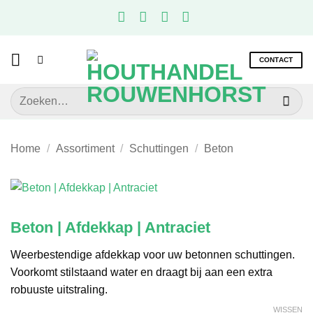
Ga
naar
inhoud
CONTACT
Zoeken
naar:
Home
/
Assortiment
/
Schuttingen
/
Beton
Beton | Afdekkap | Antraciet
Weerbestendige afdekkap voor uw betonnen schuttingen.
Voorkomt stilstaand water en draagt bij aan een extra
robuuste uitstraling.
WISSEN