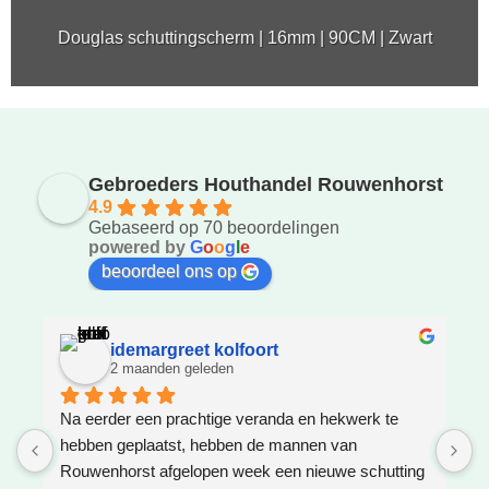
Douglas schuttingscherm | 16mm | 90CM | Zwart
Gebroeders Houthandel Rouwenhorst
4.9
Gebaseerd op 70 beoordelingen
powered by
G
o
o
g
l
e
beoordeel ons op
idemargreet kolfoort
2 maanden geleden
Na eerder een prachtige veranda en hekwerk te 
Z
hebben geplaatst, hebben de mannen van 
W
Rouwenhorst afgelopen week een nieuwe schutting 
h