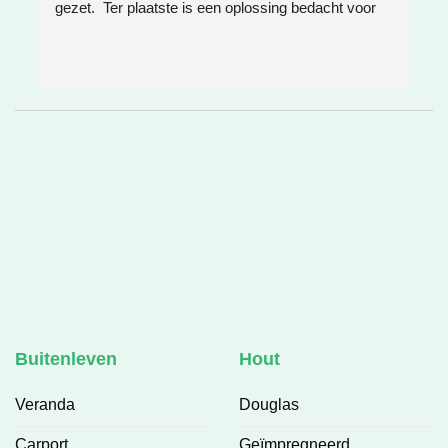
gezet.  Ter plaatste is een oplossing bedacht voor 
g
boomwortels die in de weg zaten. Het resultaat is 
w
weer super!
e
e
h
v
❤
Buitenleven
Hout
Veranda
Douglas
Carport
Geïmpregneerd