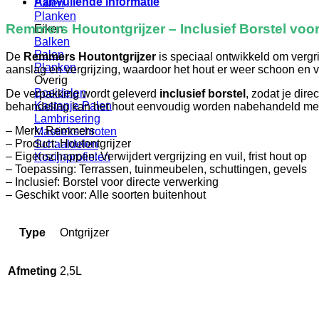
Aanvullende informatie
Palen
Planken
Remmers Houtontgrijzer – Inclusief Borstel voor
Eiken
Balken
Palen
De
Remmers Houtontgrijzer
is speciaal ontwikkeld om vergri
Planken
aanslag en vergrijzing, waardoor het hout er weer schoon en ve
Overig
Boeidelen
De verpakking wordt geleverd
inclusief borstel
, zodat je dir
Kastanje Palen
behandeling kan het hout eenvoudig worden nabehandeld met
Lambrisering
– Merk: Remmers
Mastiekschroten
– Product: Houtontgrijzer
Schaaldelen
– Eigenschappen: Verwijdert vergrijzing en vuil, frist hout op
Kozijnprofielen
– Toepassing: Terrassen, tuinmeubelen, schuttingen, gevels
– Inclusief: Borstel voor directe verwerking
– Geschikt voor: Alle soorten buitenhout
Type
Ontgrijzer
Afmeting
2,5L