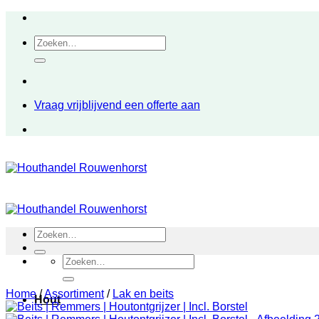
Ga
naar
Zoeken
inhoud
naar:
Vraag vrijblijvend een offerte aan
Zoeken
naar:
Zoeken
naar:
Home
/
Assortiment
/
Lak en beits
Hout