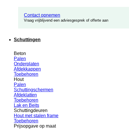
Contact opnemen
Vraag vrijblijvend een adviesgesprek of offerte aan
Schuttingen
Beton
Palen
Onderplaten
Afdekkappen
Toebehoren
Hout
Palen
Schuttingschermen
Afdeklatten
Toebehoren
Lak en Beits
Schuttingdeuren
Hout met stalen frame
Toebehoren
Prijsopgave op maat