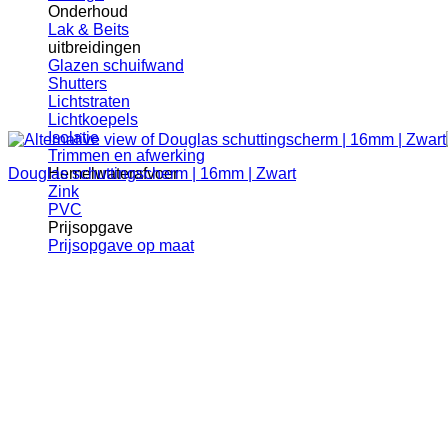
Onderhoud
Lak & Beits
uitbreidingen
Glazen schuifwand
Shutters
Lichtstraten
Lichtkoepels
Isolatie
Trimmen en afwerking
Douglas schuttingscherm | 16mm | Zwart
Hemelwaterafvoer
Zink
PVC
Prijsopgave
Prijsopgave op maat