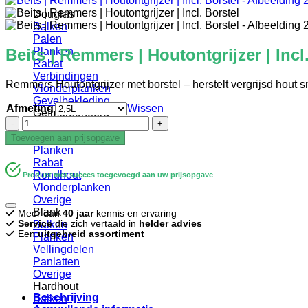
Douglas
Balken
Palen
Beits | Remmers | Houtontgrijzer | Incl
Planken
Rabat
Verbindingen
Remmers Houtontgrijzer met borstel – herstelt vergrijsd hout s
Vlonderplanken
Gevelbekleding
Afmeting
Wissen
Geïmpregneerd
Beits
Balken
|
Palen
Toevoegen aan prijsopgave
Remmers
Planken
|
Rabat
Houtontgrijzer
Rondhout
Product met succes toegevoegd aan uw prijsopgave
|
Vlonderplanken
Incl.
Overige
Borstel
Blank
Meer dan
40 jaar
kennis en ervaring
aantal
Service
die zich vertaald in
helder advies
Balken
Een
uitgebreid assortiment
Planken
Vellingdelen
Panlatten
Overige
Hardhout
Beschrijving
Balken