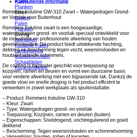
Aanvullende informatie
Palen
Planken
Remmers Induline GW-310 Zwart – Watergedragen Grond-
Eiken
en Voorlak voor Buitenhout
Balken
Palen
Remmers Induline zwart is een hoogwaardige,
Planken
watergedragen grond- en voorlak speciaal ontwikkeld voor
Overig
de industriële en professionele afwerking van houten
Boeidelen
gevelelementen. Dit product biedt uitstekende hechting,
Kastanje Palen
dekking en bescherming tegen vocht, weersinvloeden en
Lambrisering
houtaantastende schimmels.
Mastiekschroten
Schaaldelen
De coating is bijzonder geschikt voor toepassing op
Kozijnprofielen
kozijnen, ramen en deuren en vormt een duurzame basis
voor verdere afwerking met een bijpassende lak. Dankzij de
goede vloei en snelle droging is het product efficiënt te
verwerken in zowel werkplaats als spuitinstallatie.
– Product: Remmers Induline GW-310
– Kleur: Zwart
– Type: Watergedragen grond- en voorlak
– Toepassing: Kozijnen, ramen en deuren (buiten)
– Eigenschappen: Sneldrogend, vochtregulerend en goed
dekkend
– Bescherming: Tegen weersinvloeden en schimmelvorming
– Verwerking: Spuiten, rollen of kwasten