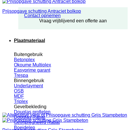
Prijsopgave schutting Antraciet bolkop
Contact opnemen
Vraag vrijblijvend een offerte aan
Plaatmateriaal
Buitengebruik
Betonplex
Okoume Multiplex
Easyprime garant
Trespa
Binnengebruik
Underlayment
OSB
MDF
Triplex
Gevelbekleding
Douglas profielen
Douglas Rabat
Geïmpregneerd Rabat
Boeidelen