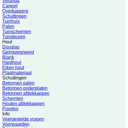
Veranda
Carport
Overkapping
Schuttingen
Tuinhuis
Palen
Tuinschermen
Tuindeuren
Hout
Douglas
Geïmpregneerd
Blank
Hardhout
Eiken hout
Plaatmateriaal
Schuttingen
Betonnen palen
Betonnen onderplaten
Betonnen afdekkappen
Schermen
Houten afdekkappen
Poorten
Info
Veelgestelde vragen
Voorwaarden