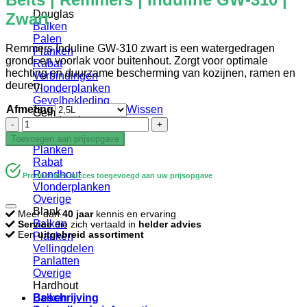
Douglas
Zwart
Balken
Palen
Remmers Induline GW-310 zwart is een watergedragen
Planken
grond- en voorlak voor buitenhout. Zorgt voor optimale
Rabat
hechting en duurzame bescherming van kozijnen, ramen en
Verbindingen
deuren.
Vlonderplanken
Gevelbekleding
Afmeting
Wissen
Geïmpregneerd
Beits
Balken
|
Palen
Toevoegen aan prijsopgave
Remmers
Planken
|
Rabat
Induline
Rondhout
Product met succes toegevoegd aan uw prijsopgave
GW-
Vlonderplanken
310
Overige
|
Blank
Meer dan
40 jaar
kennis en ervaring
Zwart
Balken
Service
die zich vertaald in
helder advies
aantal
Een
uitgebreid assortiment
Planken
Vellingdelen
Panlatten
Overige
Hardhout
Beschrijving
Balken