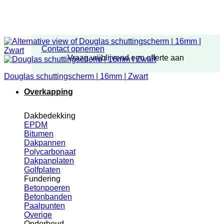
Contact opnemen
Vraag vrijblijvend een offerte aan
Douglas schuttingscherm | 16mm | Zwart
Overkapping
Dakbedekking
EPDM
Bitumen
Dakpannen
Polycarbonaat
Dakpanplaten
Golfplaten
Fundering
Betonpoeren
Betonbanden
Paalpunten
Overige
Onderhoud