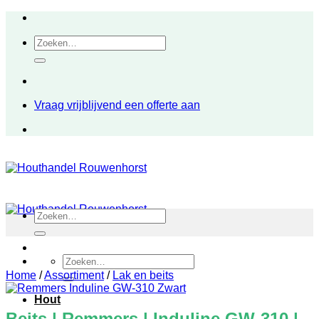
Ga
naar
Zoeken
inhoud
naar:
Vraag vrijblijvend een offerte aan
Zoeken
naar:
Zoeken
naar:
Home
/
Assortiment
/
Lak en beits
Hout
Beits | Remmers | Induline GW-310 |