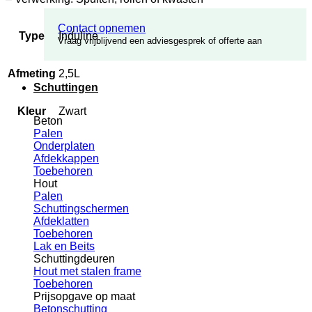
Contact opnemen
Type
Induline
Vraag vrijblijvend een adviesgesprek of offerte aan
Afmeting
2,5L
Schuttingen
Kleur
Zwart
Beton
Palen
Onderplaten
Afdekkappen
Toebehoren
Hout
Palen
Schuttingschermen
Afdeklatten
Toebehoren
Lak en Beits
Schuttingdeuren
Hout met stalen frame
Toebehoren
Prijsopgave op maat
Betonschutting