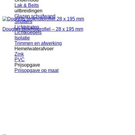
Lak & Beits
uitbreidingen
Glazen schuifwand
Shutters
Lichtstraten
Douglas blokhutprofiel – 28 x 195 mm
Lichtkoepels
Isolatie
Trimmen en afwerking
Hemelwaterafvoer
Zink
PVC
Prijsopgave
Prijsopgave op maat