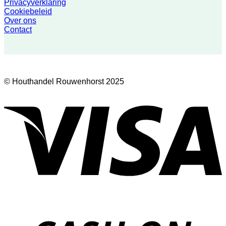
Privacyverklaring
Cookiebeleid
Over ons
Contact
© Houthandel Rouwenhorst 2025
V
D