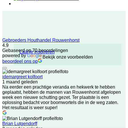
Gebroeders Houthandel Rouwenhorst
4.9
Gebaseerd op 70 beoordelingen
Laat je inspireren
powered by
G
o
o
g
l
e
Bekijk onze voorbeelden
beoordeel ons op
idemargreet kolfoort
1 maand geleden
Na eerder een prachtige veranda en hekwerk te hebben
geplaatst, hebben de mannen van Rouwenhorst afgelopen
week een nieuwe schutting gezet. Ter plaatste is een
oplossing bedacht voor boomwortels die in de weg zaten.
Het resultaat is weer super!
Brian Lutgendorff