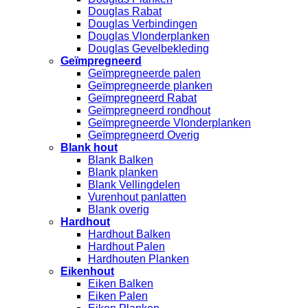
Douglas Rabat
Douglas Verbindingen
Douglas Vlonderplanken
Douglas Gevelbekleding
Geïmpregneerd
Geïmpregneerde palen
Geïmpregneerde planken
Geïmpregneerd Rabat
Geïmpregneerd rondhout
Geïmpregneerde Vlonderplanken
Geïmpregneerd Overig
Blank hout
Blank Balken
Blank planken
Blank Vellingdelen
Vurenhout panlatten
Blank overig
Hardhout
Hardhout Balken
Hardhout Palen
Hardhouten Planken
Eikenhout
Eiken Balken
Eiken Palen