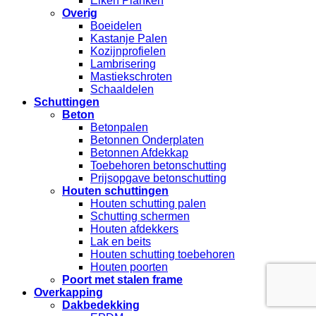
Eiken Planken
Overig
Boeidelen
Kastanje Palen
Kozijnprofielen
Lambrisering
Mastiekschroten
Schaaldelen
Schuttingen
Beton
Betonpalen
Betonnen Onderplaten
Betonnen Afdekkap
Toebehoren betonschutting
Prijsopgave betonschutting
Houten schuttingen
Houten schutting palen
Schutting schermen
Houten afdekkers
Lak en beits
Houten schutting toebehoren
Houten poorten
Poort met stalen frame
Overkapping
Dakbedekking