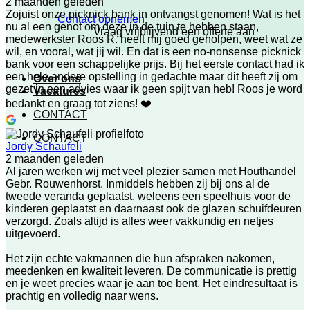
2 maanden geleden
Zojuist onze picknick bank in ontvangst genomen! Wat is het
Contact opnemen
nu al een genot om deze in de tuin te hebben staan,
Vraag vrijblijvend een offerte aan
medewerkster Roos R. heeft mij goed geholpen, weet wat ze
wil, en vooral, wat jij wil. En dat is een no-nonsense picknick
bank voor een schappelijke prijs. Bij het eerste contact had ik
een hele andere opstelling in gedachte maar dit heeft zij om
Over ons
gezet in een advies waar ik geen spijt van heb! Roos je word
Vacatures
bedankt en graag tot ziens! ❤️
CONTACT
CONTACT
Jordy Schaufeli
2 maanden geleden
Al jaren werken wij met veel plezier samen met Houthandel
Gebr. Rouwenhorst. Inmiddels hebben zij bij ons al de
tweede veranda geplaatst, weleens een speelhuis voor de
kinderen geplaatst en daarnaast ook de glazen schuifdeuren
verzorgd. Zoals altijd is alles weer vakkundig en netjes
uitgevoerd.
Het zijn echte vakmannen die hun afspraken nakomen,
meedenken en kwaliteit leveren. De communicatie is prettig
en je weet precies waar je aan toe bent. Het eindresultaat is
prachtig en volledig naar wens.