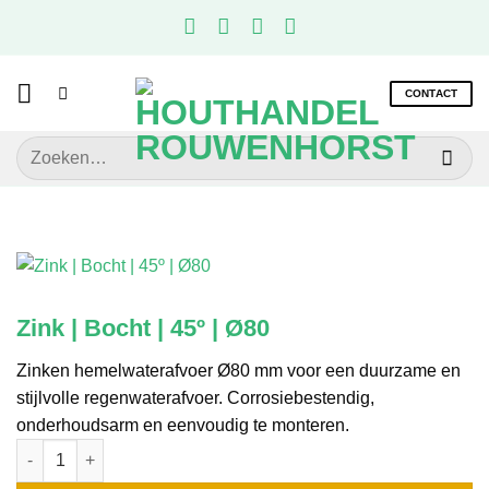
Ga
naar
inhoud
CONTACT
Zoeken
naar:
Zink | Bocht | 45º | Ø80
Zinken hemelwaterafvoer Ø80 mm voor een duurzame en
stijlvolle regenwaterafvoer. Corrosiebestendig,
onderhoudsarm en eenvoudig te monteren.
Zink | Bocht | 45º | Ø80 aantal