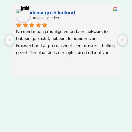
idemargreet kolfoort
1 maand geleden
Na eerder een prachtige veranda en hekwerk te 
Z
hebben geplaatst, hebben de mannen van 
W
Rouwenhorst afgelopen week een nieuwe schutting 
h
gezet.  Ter plaatste is een oplossing bedacht voor 
g
boomwortels die in de weg zaten. Het resultaat is 
w
weer super!
e
e
h
v
❤