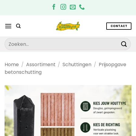
Ga
naar
inhoud
CONTACT
Zoeken
naar:
Home
/
Assortiment
/
Schuttingen
/
Prijsopgave
betonschutting