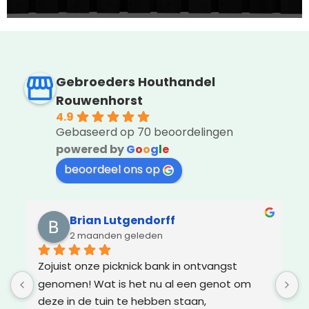
Gebroeders Houthandel
Rouwenhorst
4.9
Gebaseerd op 70 beoordelingen
powered by
G
o
o
g
l
e
beoordeel ons op
Brian Lutgendorff
2 maanden geleden
k 
Zojuist onze picknick bank in ontvangst 
A
genomen! Wat is het nu al een genot om 
m
deze in de tuin te hebben staan, 
I