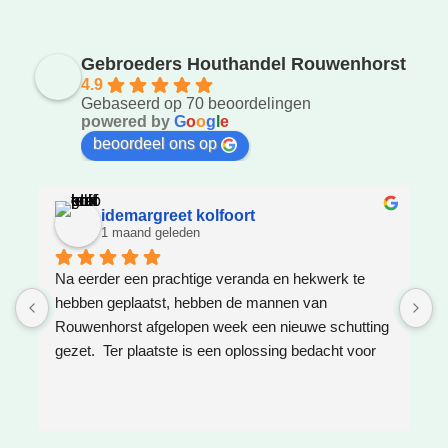
Gebroeders Houthandel Rouwenhorst
4.9
Gebaseerd op 70 beoordelingen
powered by
G
o
o
g
l
e
beoordeel ons op
idemargreet kolfoort
1 maand geleden
Na eerder een prachtige veranda en hekwerk te 
Z
hebben geplaatst, hebben de mannen van 
W
Rouwenhorst afgelopen week een nieuwe schutting 
h
gezet.  Ter plaatste is een oplossing bedacht voor 
g
boomwortels die in de weg zaten. Het resultaat is 
w
weer super!
e
e
h