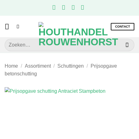
Ga
naar
inhoud
CONTACT
Zoeken
naar:
Home
/
Assortiment
/
Schuttingen
/
Prijsopgave
betonschutting