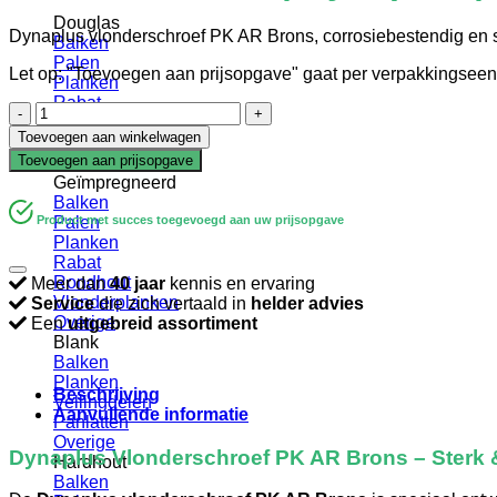
Douglas
Dynaplus vlonderschroef PK AR Brons, corrosiebestendig en s
Balken
Palen
Let op: "Toevoegen aan prijsopgave" gaat per verpakkingseen
Planken
Rabat
Vlonderschroef
Verbindingen
|
Toevoegen aan winkelwagen
Vlonderplanken
Dynaplus
Toevoegen aan prijsopgave
Gevelbekleding
|
Geïmpregneerd
Torx
Balken
|
Product met succes toegevoegd aan uw prijsopgave
Palen
AR-
Planken
coated
Rabat
|
Rondhout
Meer dan
40 jaar
kennis en ervaring
5x80
Vlonderplanken
Service
die zich vertaald in
helder advies
aantal
Overige
Een
uitgebreid assortiment
Blank
Balken
Planken
Beschrijving
Vellingdelen
Aanvullende informatie
Panlatten
Overige
Dynaplus Vlonderschroef PK AR Brons – Sterk 
Hardhout
Balken