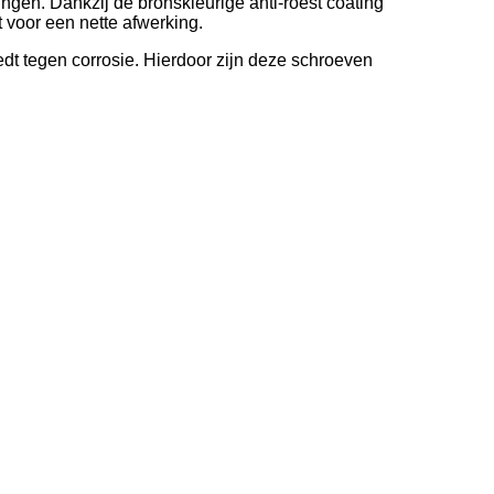
ngen. Dankzij de bronskleurige anti-roest coating
 voor een nette afwerking.
iedt tegen corrosie. Hierdoor zijn deze schroeven