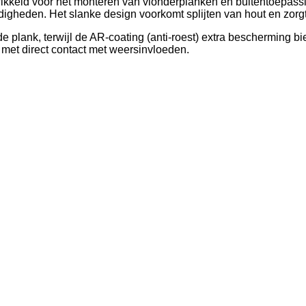
ikkeld voor het monteren van vlonderplanken en buitentoepassi
igheden. Het slanke design voorkomt splijten van hout en zorgt
de plank, terwijl de AR-coating (anti-roest) extra bescherming b
 met direct contact met weersinvloeden.