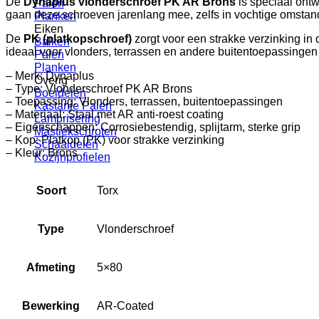
De
Dynaplus vlonderschroef PK AR Brons
is speciaal ontw
Palen
gaan deze schroeven jarenlang mee, zelfs in vochtige omstand
Planken
Eiken
De
PK (platkopschroef)
zorgt voor een strakke verzinking in 
Balken
ideaal voor vlonders, terrassen en andere buitentoepassingen
Palen
Planken
– Merk: Dynaplus
Overig
– Type: Vlonderschroef PK AR Brons
Boeidelen
– Toepassing: Vlonders, terrassen, buitentoepassingen
Kastanje Palen
– Materiaal: Staal met AR anti-roest coating
Lambrisering
– Eigenschappen: Corrosiebestendig, splijtarm, sterke grip
Mastiekschroten
– Kop: Platkop (PK) voor strakke verzinking
Schaaldelen
– Kleur: Brons
Kozijnprofielen
Soort
Torx
Type
Vlonderschroef
Afmeting
5×80
Bewerking
AR-Coated