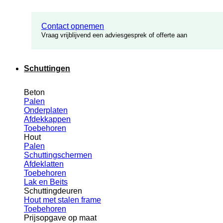
Contact opnemen
Vraag vrijblijvend een adviesgesprek of offerte aan
Schuttingen
Beton
Palen
Onderplaten
Afdekkappen
Toebehoren
Hout
Palen
Schuttingschermen
Afdeklatten
Toebehoren
Lak en Beits
Schuttingdeuren
Hout met stalen frame
Toebehoren
Prijsopgave op maat