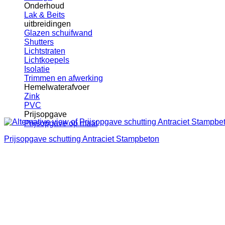
Onderhoud
Lak & Beits
uitbreidingen
Glazen schuifwand
Shutters
Lichtstraten
Lichtkoepels
Isolatie
Trimmen en afwerking
Hemelwaterafvoer
Zink
PVC
Prijsopgave
Prijsopgave op maat
Prijsopgave schutting Antraciet Stampbeton