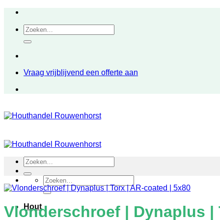
Ga
naar
Zoeken
inhoud
naar:
Vraag vrijblijvend een offerte aan
Zoeken
naar:
Zoeken
naar:
Hout
Vlonderschroef | Dynaplus | 