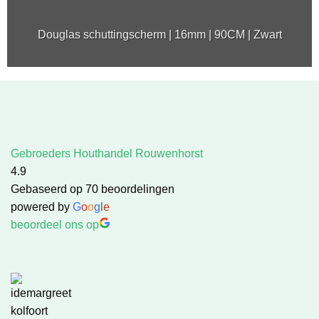
Douglas schuttingscherm | 16mm | 90CM | Zwart
Gebroeders Houthandel Rouwenhorst
4.9
Gebaseerd op 70 beoordelingen
powered by
G
o
o
g
l
e
beoordeel ons op