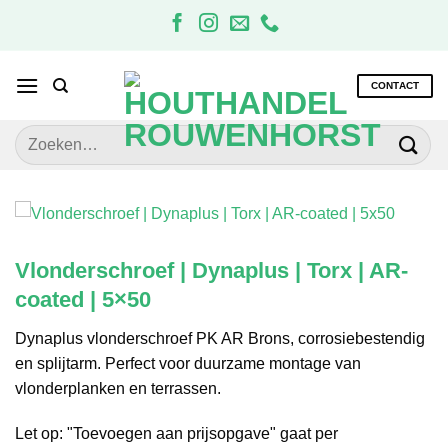
Ga
naar
inhoud
CONTACT
Zoeken
naar:
Vlonderschroef | Dynaplus | Torx | AR-
coated | 5×50
Dynaplus vlonderschroef PK AR Brons, corrosiebestendig
en splijtarm. Perfect voor duurzame montage van
vlonderplanken en terrassen.
Let op: "Toevoegen aan prijsopgave" gaat per