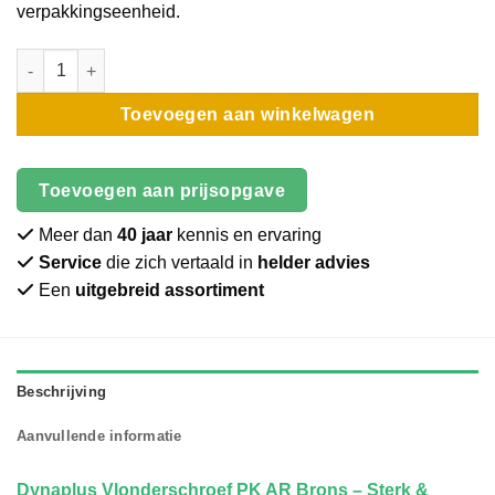
verpakkingseenheid.
Vlonderschroef | Dynaplus | Torx | AR-coated | 5x50 aantal
Toevoegen aan winkelwagen
Toevoegen aan prijsopgave
Meer dan
40 jaar
kennis en ervaring
Service
die zich vertaald in
helder advies
Een
uitgebreid assortiment
Beschrijving
Aanvullende informatie
Dynaplus Vlonderschroef PK AR Brons – Sterk &