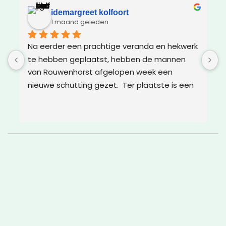
idemargreet kolfoort
1 maand geleden
Na eerder een prachtige veranda en hekwerk 
Z
te hebben geplaatst, hebben de mannen 
g
van Rouwenhorst afgelopen week een 
d
nieuwe schutting gezet.  Ter plaatste is een 
m
oplossing bedacht voor boomwortels die in 
g
de weg zaten. Het resultaat is weer super!
w
v
c
g
a
w