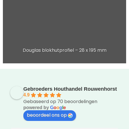
Douglas blokhutprofiel – 28 x 195 mm
Gebroeders Houthandel Rouwenhorst
4.9
Gebaseerd op 70 beoordelingen
powered by
G
o
o
g
l
e
beoordeel ons op