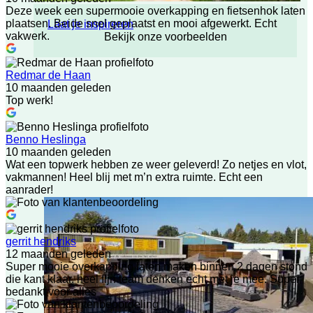
Deze week een supermooie overkapping en fietsenhok laten
plaatsen. Beide snel geplaatst en mooi afgewerkt. Echt
Laat je inspireren
vakwerk.
Bekijk onze voorbeelden
Redmar de Haan
10 maanden geleden
Top werk!
Benno Heslinga
10 maanden geleden
Wat een topwerk hebben ze weer geleverd! Zo netjes en vlot,
vakmannen! Heel blij met m’n extra ruimte. Echt een
aanrader!
gerrit hendriks
12 maanden geleden
Super mooie overkapping laten maken binnen 2 dagen stond
die kant klaar. heel fijn team denken echt met je mee. Super
bedankt voor alles