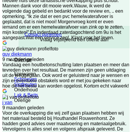
nieuwe huis deze fantastische overkapping plus schuur.
Mannen dank voor dit mooie werk.Wauw, ik werd de
volgende dag gebeld en bedankt voor de review en, .. een
opmerking. “Ik zie dat er een pvc hemelwaterafvoer is
geplaatst, dat is niet mooi! Morgenvroeg komt er even
iemand om er een hemelwaterafvoer van zink op te zetten,
mijn kosten!”.En inderdaad zaterdagochtend om 9u is het
Contact opnemen
aangepast.Wat een service zeg!. Klant voor het leven.
Vraag vrijblijvend een offerte aan
guy diekmann
9 maanden geleden
Overige
Vandaag een houtbetonschutting laten plaatsen en meer dan
tevreden over het resultaat. De mannen zijn geen uitdaging
Ijzerwaren
uit de weggegaan. Ook word er geluisterd naar je wensen en
Schroeven
zijn er eventuele obstakels word er met jou gekeken naar
Slotbouten
hoe dit het beste kan worden opgelost. Kortom echt vakwerk!
Onderhoud
Lak & Beits
Overige
j van
9 maanden geleden
Voor de overkapping die wij zelf gaan plaatsen hebben wij
het materiaal besteld bij Houthandel Rouwenhorst. Ze
hadden goed advies over maatvoering en materiaalgebruik.
Vervolgens is alles snel en volgens afspraak geleverd. De