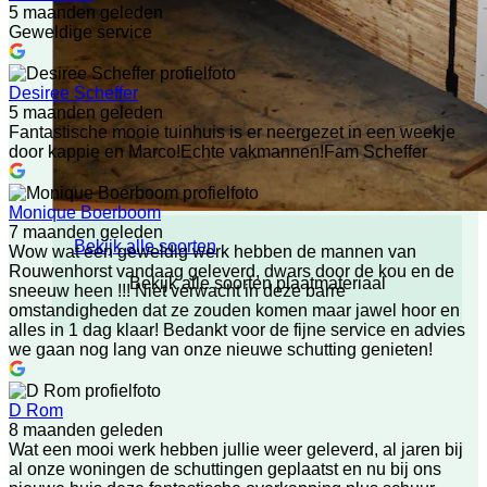
5 maanden geleden
Geweldige service
Desiree Scheffer
5 maanden geleden
Fantastische mooie tuinhuis is er neergezet in een weekje
door kappie en Marco!Echte vakmannen!Fam Scheffer
Monique Boerboom
7 maanden geleden
Bekijk alle soorten
Wow wat een geweldig werk hebben de mannen van
Rouwenhorst vandaag geleverd, dwars door de kou en de
Bekijk alle soorten plaatmateriaal
sneeuw heen !!! Niet verwacht in deze barre
omstandigheden dat ze zouden komen maar jawel hoor en
alles in 1 dag klaar! Bedankt voor de fijne service en advies
we gaan nog lang van onze nieuwe schutting genieten!
D Rom
8 maanden geleden
Wat een mooi werk hebben jullie weer geleverd, al jaren bij
al onze woningen de schuttingen geplaatst en nu bij ons