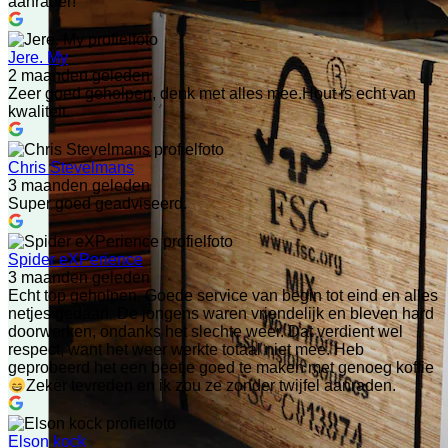
aanrader!
Jere. My
2 maanden geleden
Zeer goed geholpen, denk met alles mee.Hout is echt van
kwaliteit.
Chris Stevelmans
3 maanden geleden
Super goed geadviseerd.
Spider eXPerience
3 maanden geleden
Echt top geholpen. Goede service van begin tot eind en alles
netjes gedaan. De jongens waren vriendelijk en bleven hard
doorwerken, ondanks het slechte weer. Dat verdient wel
respect, want het weer werkte totaal niet mee. Heb
geprobeerd het een beetje goed te maken met genoeg koffie
Zeker tevreden en ik zou ze zonder twijfel aanraden.
Elson kock