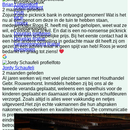
Binnengebruik
Brian Lutgendorff
Underlayment
2 maanden geleden
OSB
Zojuist onze picknick bank in ontvangst genomen! Wat is het
MDF
nu al een genot om deze in de tuin te hebben staan,
Triplex
medewerkster Roos R. heeft mij goed geholpen, weet wat ze
Gevelbekleding
wil, en vooral, wat jij wil. En dat is een no-nonsense picknick
Douglas profielen
bank voor een schappelijke prijs. Bij het eerste contact had ik
Douglas Rabat
een hele andere opstelling in gedachte maar dit heeft zij om
Geïmpregneerd Rabat
gezet in een advies waar ik geen spijt van heb! Roos je word
Boeidelen
bedankt en graag tot ziens!
Jordy Schaufeli
2 maanden geleden
Al jaren werken wij met veel plezier samen met Houthandel
Gebr. Rouwenhorst. Inmiddels hebben zij bij ons al de
tweede veranda geplaatst, weleens een speelhuis voor de
kinderen geplaatst en daarnaast ook de glazen schuifdeuren
verzorgd. Zoals altijd is alles weer vakkundig en netjes
uitgevoerd.Het zijn echte vakmannen die hun afspraken
nakomen, meedenken en kwaliteit leveren. De communicatie
is prettig en je weet precies waar je aan toe bent. Het
eindresultaat is prachtig en volledig naar wens.Een
betrouwbaar bedrijf waar je op kunt bouwen. Absoluut een