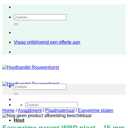
Ga
naar
Zoeken
inhoud
naar:
Vraag vrijblijvend een offerte aan
Zoeken
naar:
Zoeken
naar:
Home
/
Assortiment
/
Plaatmateriaal
/
Easyprime platen
Hout
Easyprime garant WBP plaat – 15 mm