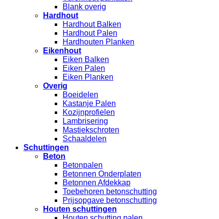
Blank overig
Hardhout
Hardhout Balken
Hardhout Palen
Hardhouten Planken
Eikenhout
Eiken Balken
Eiken Palen
Eiken Planken
Overig
Boeidelen
Kastanje Palen
Kozijnprofielen
Lambrisering
Mastiekschroten
Schaaldelen
Schuttingen
Beton
Betonpalen
Betonnen Onderplaten
Betonnen Afdekkap
Toebehoren betonschutting
Prijsopgave betonschutting
Houten schuttingen
Houten schutting palen