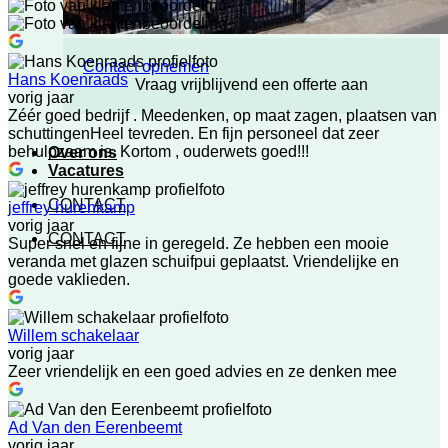
Contact opnemen
Hans Koenraads
Vraag vrijblijvend een offerte aan
vorig jaar
Zéér goed bedrijf . Meedenken, op maat zagen, plaatsen van
schuttingenHeel tevreden. En fijn personeel dat zeer
behulpzaam is. Kortom , ouderwets goed!!!
Over ons
Vacatures
CONTACT
jeffrey hurenkamp
vorig jaar
CONTACT
Super snel en fijne in geregeld. Ze hebben een mooie
veranda met glazen schuifpui geplaatst. Vriendelijke en
goede vaklieden.
Willem schakelaar
vorig jaar
Zeer vriendelijk en een goed advies en ze denken mee
Ad Van den Eerenbeemt
vorig jaar