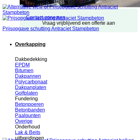
Contact opnemen
Vraag vrijblijvend een offerte aan
Prijsopgave schutting Antraciet Stampbeton
Overkapping
Dakbedekking
EPDM
Bitumen
Dakpannen
Polycarbonaat
Dakpanplaten
Golfplaten
Fundering
Betonpoeren
Betonbanden
Paalpunten
Overige
Onderhoud
Lak & Beits
uitbreidingen