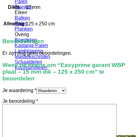
Palen
Planken
Dikte
15 mm
Eiken
Balken
Palen
Afmeting
125 x 250 cm
Planken
Overig
Boeidelen
Beoordelingen
Kastanje Palen
Lambrisering
Er zijn nog geen beoordelingen.
Mastiekschroten
Schaaldelen
Wees de eerste om “Easyprime garant WBP
Kozijnprofielen
plaat – 15 mm dik – 125 x 250 cm” te
beoordelen
Je waardering
*
Je beoordeling
*