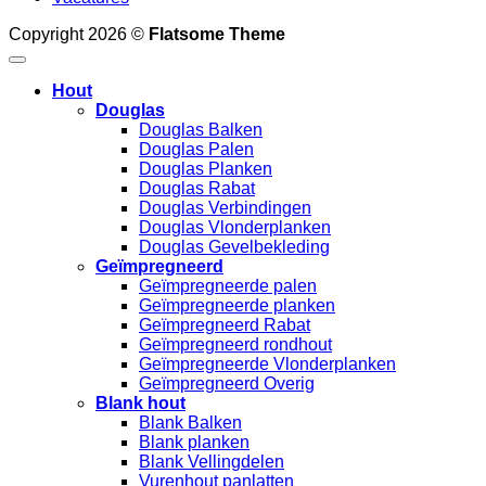
Copyright 2026 ©
Flatsome Theme
Hout
Douglas
Douglas Balken
Douglas Palen
Douglas Planken
Douglas Rabat
Douglas Verbindingen
Douglas Vlonderplanken
Douglas Gevelbekleding
Geïmpregneerd
Geïmpregneerde palen
Geïmpregneerde planken
Geïmpregneerd Rabat
Geïmpregneerd rondhout
Geïmpregneerde Vlonderplanken
Geïmpregneerd Overig
Blank hout
Blank Balken
Blank planken
Blank Vellingdelen
Vurenhout panlatten