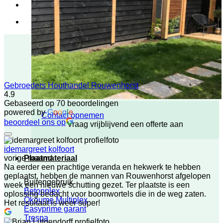
Gebroeders Houthandel Rouwenhorst
4.9
Gebaseerd op 70 beoordelingen
powered by
G
o
o
g
l
e
Contact opnemen
beoordeel ons op
Vraag vrijblijvend een offerte aan
idemargreet kolfoort
Plaatmateriaal
vorige maand
Na eerder een prachtige veranda en hekwerk te hebben
geplaatst, hebben de mannen van Rouwenhorst afgelopen
Buitengebruik
week een nieuwe schutting gezet. Ter plaatste is een
Betonplex
oplossing bedacht voor boomwortels die in de weg zaten.
Okoume Multiplex
Het resultaat is weer super!
Easyprime garant
Trespa