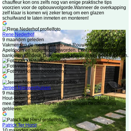
chauffeur kon ons zelfs nog van enige praktische tips
voorzien voor de opbouwvolgorde.Wanneer de overkapping
zelf klaar is komen wij zeker terug om een glazen
schuifwand te laten inmeten en monteren!
Rene Nederhof
9 maanden geleden
Vakmensen de medewerkers van Rouwenhorst hout in
Apeldoorn en supermooi geworden. Echt ontzettend blij met
bankje en tuindeur. De volgende klus is zeker weer voor hun.
Jeroen Nieuwenhuisen
9 maanden geleden
Hout-beton schutting laten plaatsen, vakwerk. Heel blij
mee.Offerte was scherp en netjes binnen de offerteprijs
gebleven.
Patrick Ter Horst
10 maanden geleden