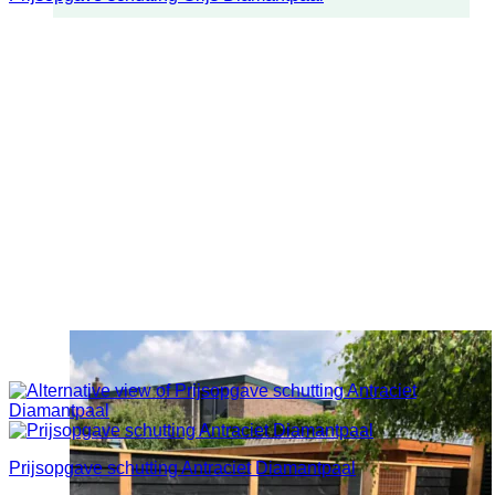
Prijsopgave schutting Antraciet Diamantpaal