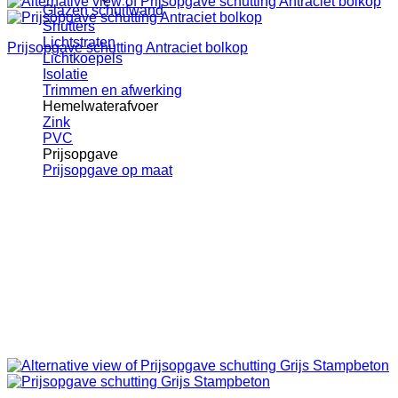
Glazen schuifwand
Shutters
Lichtstraten
Prijsopgave schutting Antraciet bolkop
Lichtkoepels
Isolatie
Trimmen en afwerking
Hemelwaterafvoer
Zink
PVC
Prijsopgave
Prijsopgave op maat