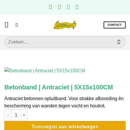
Ga
naar
inhoud
CONTACT
Zoeken
naar:
Betonband | Antraciet | 5X15x100CM
Antraciet betonnen opluitband. Voor strakke afboording én
bescherming van wanden tegen vocht en houtrot.
Betonband | Antraciet | 5X15x100CM aantal
Toevoegen aan winkelwagen