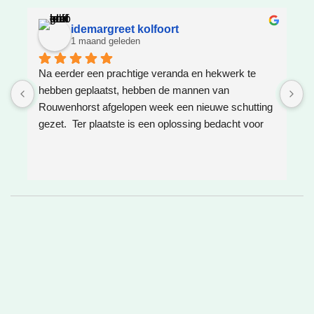
idemargreet kolfoort
1 maand geleden
Na eerder een prachtige veranda en hekwerk te 
Z
hebben geplaatst, hebben de mannen van 
W
Rouwenhorst afgelopen week een nieuwe schutting 
h
gezet.  Ter plaatste is een oplossing bedacht voor 
g
boomwortels die in de weg zaten. Het resultaat is 
w
weer super!
e
e
h
v
❤