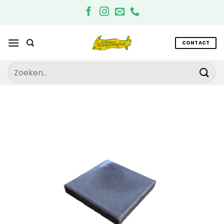
Ga
naar
inhoud
CONTACT
Zoeken
naar: