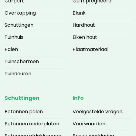
Carport
Geïmpregneerd
Overkapping
Blank
Schuttingen
Hardhout
Tuinhuis
Eiken hout
Palen
Plaatmateriaal
Tuinschermen
Tuindeuren
Schuttingen
Info
Betonnen palen
Veelgestelde vragen
Betonnen onderplaten
Voorwaarden
Betonnen afdekkappen
Privacyverklaring