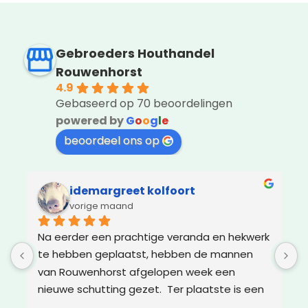
Gebroeders Houthandel
Rouwenhorst
4.9
Gebaseerd op 70 beoordelingen
powered by
G
o
o
g
l
e
beoordeel ons op
idemargreet kolfoort
vorige maand
Na eerder een prachtige veranda en hekwerk 
Z
te hebben geplaatst, hebben de mannen 
g
van Rouwenhorst afgelopen week een 
d
nieuwe schutting gezet.  Ter plaatste is een 
m
oplossing bedacht voor boomwortels die in 
g