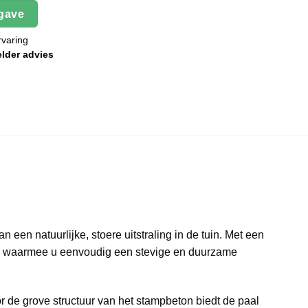
gave
rvaring
elder advies
 een natuurlijke, stoere uitstraling in de tuin. Met een
, waarmee u eenvoudig een stevige en duurzame
oor de grove structuur van het stampbeton biedt de paal