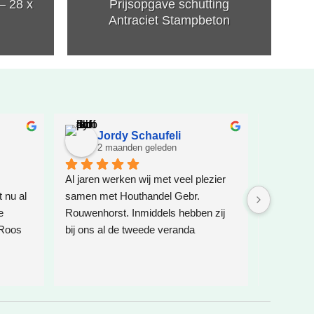
– 28 x
Prijsopgave schutting
Antraciet Stampbeton
Jordy Schaufeli
Je
2 maanden geleden
2 
Al jaren werken wij met veel plezier 
Zeer goed
nu al 
samen met Houthandel Gebr. 
mee.
 
Rouwenhorst. Inmiddels hebben zij 
Hout is ec
Roos 
bij ons al de tweede veranda 
et wat 
geplaatst, weleens een speelhuis 
dat is 
voor de kinderen geplaatst en 
k voor 
daarnaast ook de glazen 
erste 
schuifdeuren verzorgd. Zoals altijd is 
 
alles weer vakkundig en netjes 