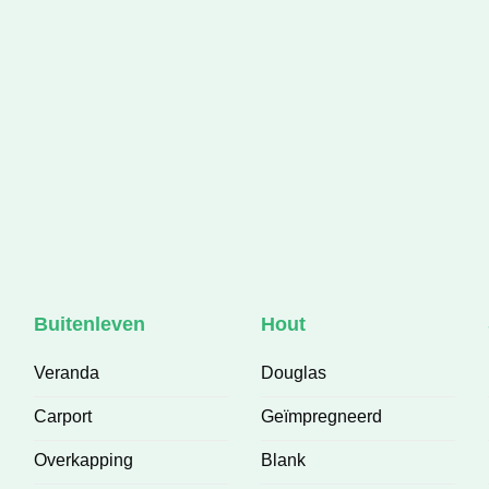
opstelling in gedachte maar dit 
zij om gezet in een advies waar
geen spijt van heb! Roos je wo
bedankt en graag tot ziens! ❤️
Buitenleven
Hout
Veranda
Douglas
Carport
Geïmpregneerd
Overkapping
Blank