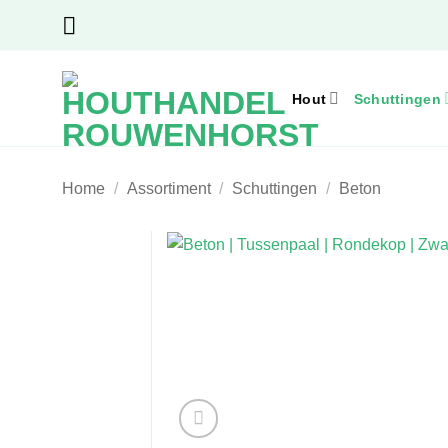
Ga
naar
inhoud
Hout
Schuttingen
Home
/
Assortiment
/
Schuttingen
/
Beton