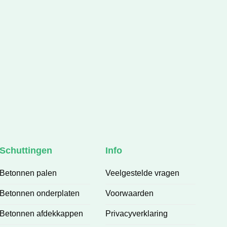
heeft 
uitgevoerd.
 ik 
rd 
Het zijn echte vakmannen die hun 
afspraken nakomen, meedenken en 
kwaliteit leveren. De communicatie is 
prettig en je weet precies waar je aan 
toe bent. Het eindresultaat is prachtig 
en volledig naar wens.
Een betrouwbaar bedrijf waar je op 
kunt bouwen. Absoluut een aanrader!
Schuttingen
Info
Betonnen palen
Veelgestelde vragen
Betonnen onderplaten
Voorwaarden
Betonnen afdekkappen
Privacyverklaring