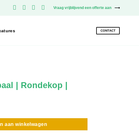
Vraag vrijblijvend een offerte aan
catures
CONTACT
aal | Rondekop |
 | Zwart | 278CM aantal
n aan winkelwagen