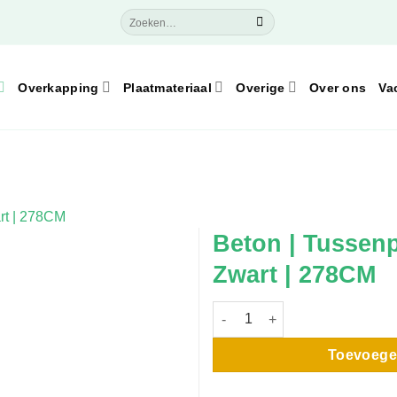
Zoeken
naar:
Overkapping
Plaatmateriaal
Overige
Over ons
Va
Beton | Tussenp
Zwart | 278CM
Beton | Tussenpaal | Rondekop
Toevoege