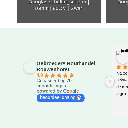
Douglas schuttingscherm |
Doug
16mm | 90CM | Zwart
Gebroeders Houthandel
Rouwenhorst
Na eer
4.9
hekwer
Gebaseerd op 70
beoordelingen
de ma
powered by
G
o
o
g
l
e
afgelo
beoordeel ons op
gezet.
bedach
weg za
super!