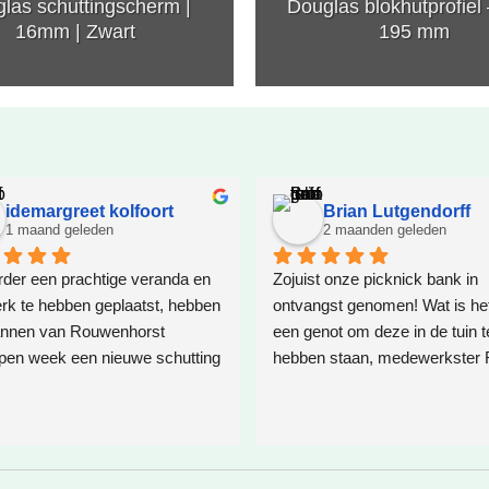
las schuttingscherm |
Douglas blokhutprofiel 
16mm | Zwart
195 mm
idemargreet kolfoort
Brian Lutgendorff
1 maand geleden
2 maanden geleden
der een prachtige veranda en 
Zojuist onze picknick bank in 
k te hebben geplaatst, hebben 
ontvangst genomen! Wat is het 
nnen van Rouwenhorst 
een genot om deze in de tuin te
pen week een nieuwe schutting 
hebben staan, medewerkster 
  Ter plaatste is een oplossing 
R. heeft mij goed geholpen, we
t voor boomwortels die in de 
ze wil, en vooral, wat jij wil. En 
ten. Het resultaat is weer 
een no-nonsense picknick ban
een schappelijke prijs. Bij het e
contact had ik een hele andere