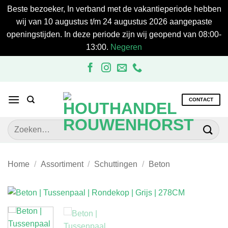
Beste bezoeker, In verband met de vakantieperiode hebben
wij van 10 augustus t/m 24 augustus 2026 aangepaste
openingstijden. In deze periode zijn wij geopend van 08:00-
13:00.
Negeren
Ga
naar
inhoud
CONTACT
Zoeken
naar:
Home
/
Assortiment
/
Schuttingen
/
Beton