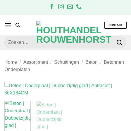
Ga
naar
inhoud
CONTACT
Zoeken
naar:
Home
/
Assortiment
/
Schuttingen
/
Beton
/
Betonnen
Onderplaten