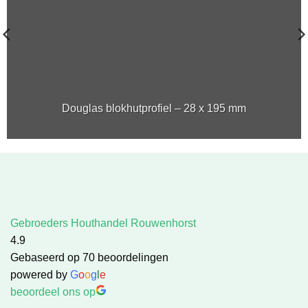
Douglas blokhutprofiel – 28 x 195 mm
Gebroeders Houthandel Rouwenhorst
4.9
Gebaseerd op 70 beoordelingen
powered by
G
o
o
g
l
e
beoordeel ons op