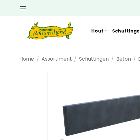
Ga
naar
inhoud
Hout
Schutting
Home
/
Assortiment
/
Schuttingen
/
Beton
/