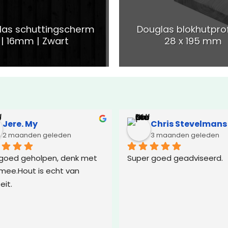
las schuttingscherm
Douglas blokhutprof
| 16mm | Zwart
28 x 195 mm
Jere. My
Chris Stevelmans
2 maanden geleden
3 maanden geleden
goed geholpen, denk met 
Super goed geadviseerd.
 mee.Hout is echt van 
eit.