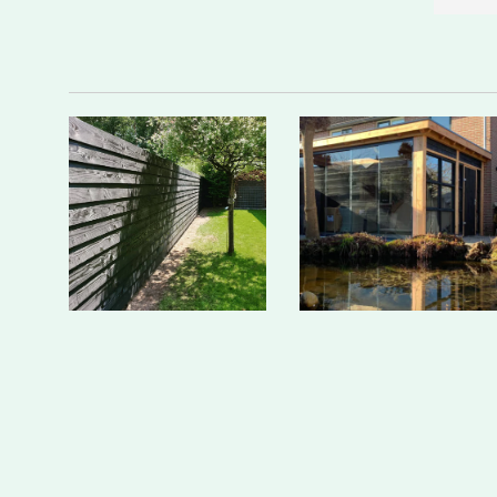
dat is een 
geplaatst en daarnaast ook de 
ank voor 
glazen schuifdeuren verzorgd. 
j het 
Zoals altijd is alles weer 
en hele 
vakkundig en netjes 
dachte 
uitgevoerd.Het zijn echte 
zet in 
vakmannen die hun afspraken 
spijt 
nakomen, meedenken en 
bedankt 
kwaliteit leveren. De 
communicatie is prettig en je 
weet precies waar je aan toe 
bent. Het eindresultaat is 
prachtig en volledig naar 
wens.Een betrouwbaar bedrijf 
waar je op kunt bouwen. 
Absoluut een aanrader!