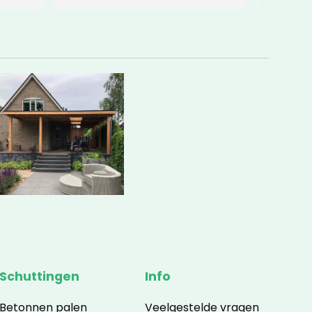
respect, want het weer werkte 
totaal niet mee. Heb 
geprobeerd het een beetje 
goed te maken met genoeg 
koffie 
Zeker tevreden en ik 
zou ze zonder twijfel aanraden.
Schuttingen
Info
Betonnen palen
Veelgestelde vragen