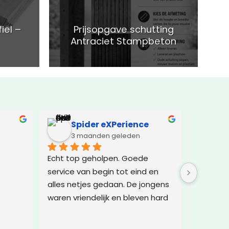
iel –
Prijsopgave schutting
Antraciet Stampbeton
Spider eXPerience
El
3 maanden geleden
5 
Echt top geholpen. Goede 
Geweldi
service van begin tot eind en 
alles netjes gedaan. De jongens 
waren vriendelijk en bleven hard 
doorwerken, ondanks het 
slechte weer. Dat verdient wel 