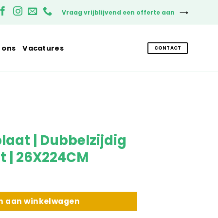
Vraag vrijblijvend een offerte aan
 ons
Vacatures
CONTACT
laat | Dubbelzijdig
et | 26X224CM
zijdig glad | Antraciet | 26X224CM aantal
n aan winkelwagen