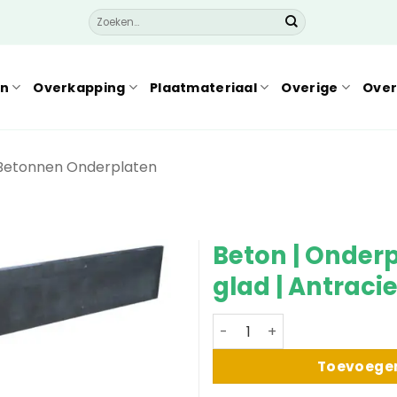
Zoeken
naar:
en
Overkapping
Plaatmateriaal
Overige
Over
Betonnen Onderplaten
Beton | Onderp
glad | Antraci
Beton | Onderplaat | Dubbel
Toevoege