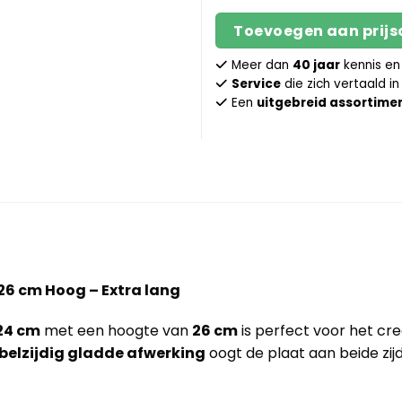
Toevoegen aan prij
Meer dan
40 jaar
kennis en
Service
die zich vertaald i
Een
uitgebreid assortime
26 cm Hoog – Extra lang
24 cm
met een hoogte van
26 cm
is perfect voor het cr
belzijdig gladde afwerking
oogt de plaat aan beide zij