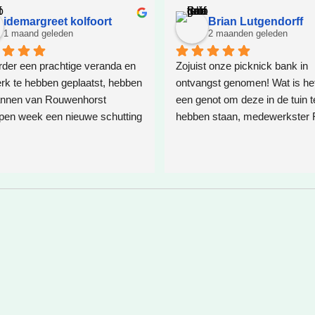
idemargreet kolfoort
Brian Lutgendorff
1 maand geleden
2 maanden geleden
der een prachtige veranda en 
Zojuist onze picknick bank in 
k te hebben geplaatst, hebben 
ontvangst genomen! Wat is het 
nnen van Rouwenhorst 
een genot om deze in de tuin te
pen week een nieuwe schutting 
hebben staan, medewerkster 
  Ter plaatste is een oplossing 
R. heeft mij goed geholpen, we
t voor boomwortels die in de 
ze wil, en vooral, wat jij wil. En 
ten. Het resultaat is weer 
een no-nonsense picknick ban
een schappelijke prijs. Bij het e
contact had ik een hele andere
opstelling in gedachte maar dit 
zij om gezet in een advies waar
geen spijt van heb! Roos je wo
bedankt en graag tot ziens! ❤️