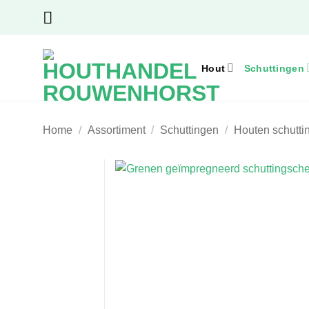
Ga
naar
inhoud
Hout
Schuttingen
Home
/
Assortiment
/
Schuttingen
/
Houten schutti