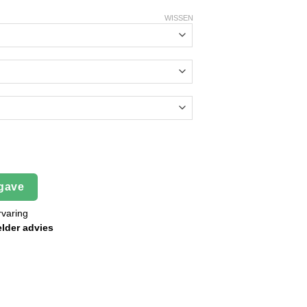
WISSEN
ingscherm | 16mm aantal
gave
rvaring
elder advies