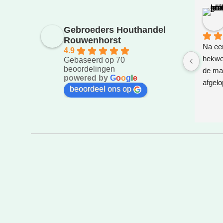
Gebroeders Houthandel
Rouwenhorst
Na eer
4.9
hekwer
Gebaseerd op 70
beoordelingen
de ma
powered by
G
o
o
g
l
e
afgelo
beoordeel ons op
gezet.
bedach
weg za
super!