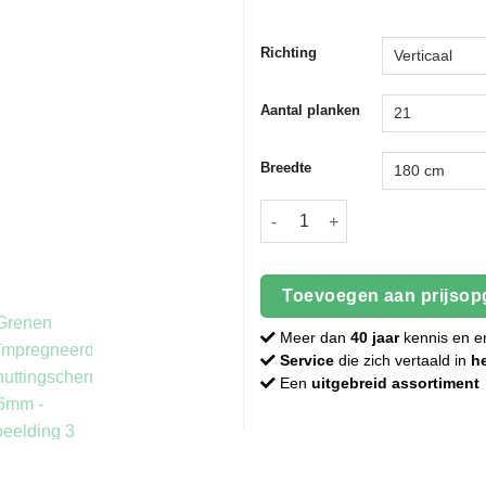
Richting
Aantal planken
Breedte
Grenen geïmpregneerd schutt
Toevoegen aan prijsop
Meer dan
40 jaar
kennis en e
Service
die zich vertaald in
h
Een
uitgebreid assortiment