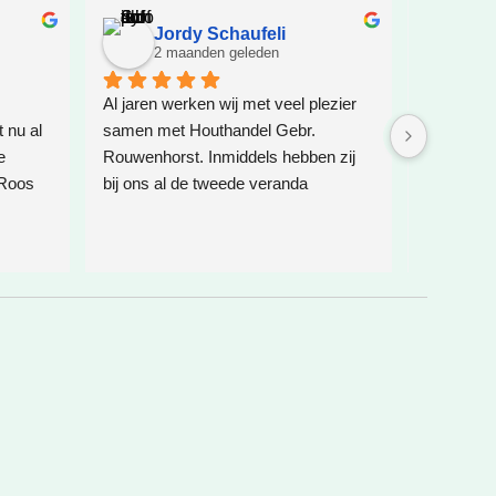
Jordy Schaufeli
Je
2 maanden geleden
2 
Al jaren werken wij met veel plezier 
Zeer goed
nu al 
samen met Houthandel Gebr. 
mee.
 
Rouwenhorst. Inmiddels hebben zij 
Hout is ec
Roos 
bij ons al de tweede veranda 
et wat 
geplaatst, weleens een speelhuis 
dat is 
voor de kinderen geplaatst en 
k voor 
daarnaast ook de glazen 
erste 
schuifdeuren verzorgd. Zoals altijd is 
 
alles weer vakkundig en netjes 
heeft 
uitgevoerd.
 ik 
rd 
Het zijn echte vakmannen die hun 
afspraken nakomen, meedenken en 
kwaliteit leveren. De communicatie is 
prettig en je weet precies waar je aan 