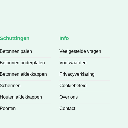
toe bent. Het eindresultaat is prachtig 
en volledig naar wens.
Een betrouwbaar bedrijf waar je op 
kunt bouwen. Absoluut een aanrader!
Schuttingen
Info
Betonnen palen
Veelgestelde vragen
Betonnen onderplaten
Voorwaarden
Betonnen afdekkappen
Privacyverklaring
Schermen
Cookiebeleid
Houten afdekkappen
Over ons
Poorten
Contact