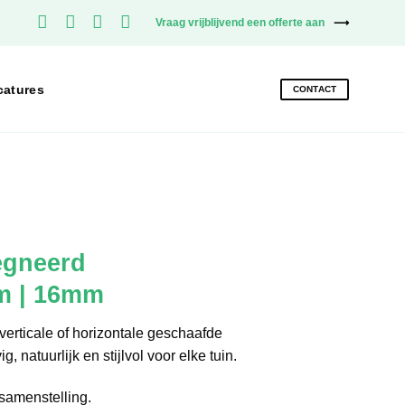
Vraag vrijblijvend een offerte aan
catures
CONTACT
egneerd
m | 16mm
erticale of horizontale geschaafde
, natuurlijk en stijlvol voor elke tuin.
samenstelling.