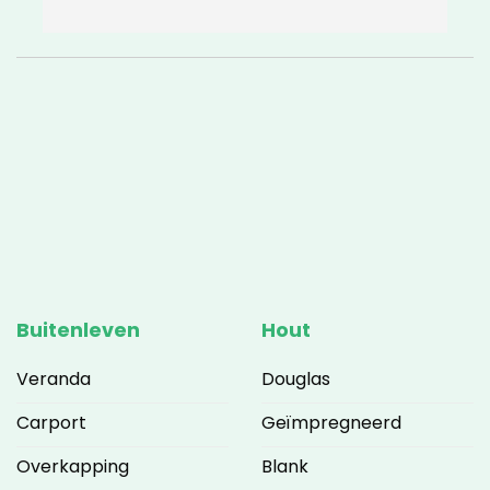
de weg zaten. Het resultaat is weer super!
w
v
c
g
a
w
Buitenleven
Hout
Veranda
Douglas
Carport
Geïmpregneerd
Overkapping
Blank