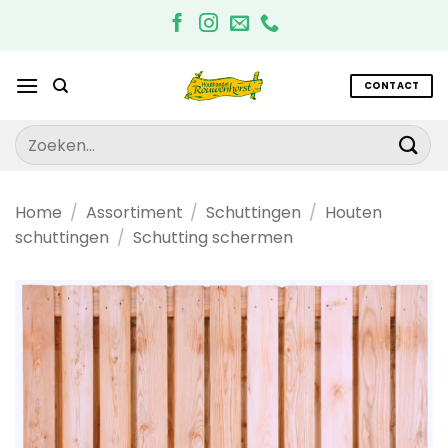
Ga
naar
inhoud
CONTACT
Zoeken
naar:
Home
/
Assortiment
/
Schuttingen
/
Houten
schuttingen
/
Schutting schermen