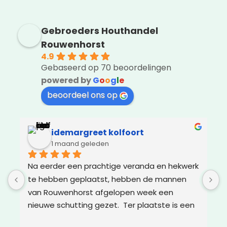
Gebroeders Houthandel
Rouwenhorst
4.9
Gebaseerd op 70 beoordelingen
powered by
G
o
o
g
l
e
beoordeel ons op
idemargreet kolfoort
1 maand geleden
Na eerder een prachtige veranda en hekwerk 
Z
te hebben geplaatst, hebben de mannen 
g
van Rouwenhorst afgelopen week een 
d
nieuwe schutting gezet.  Ter plaatste is een 
m
oplossing bedacht voor boomwortels die in 
g