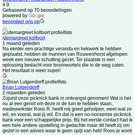
4.9
Gebaseerd op 70 beoordelingen
powered by
G
o
o
g
l
e
beoordeel ons op
idemargreet kolfoort
1 maand geleden
Na eerder een prachtige veranda en hekwerk te hebben
geplaatst, hebben de mannen van Rouwenhorst afgelopen
week een nieuwe schutting gezet. Ter plaatste is een
oplossing bedacht voor boomwortels die in de weg zaten.
Het resultaat is weer super!
Brian Lutgendorff
2 maanden geleden
Zojuist onze picknick bank in ontvangst genomen! Wat is het
nu al een genot om deze in de tuin te hebben staan,
medewerkster Roos R. heeft mij goed geholpen, weet wat ze
wil, en vooral, wat jij wil. En dat is een no-nonsense picknick
bank voor een schappelijke prijs. Bij het eerste contact had ik
een hele andere opstelling in gedachte maar dit heeft zij om
gezet in een advies waar ik geen spijt van heb! Roos je word