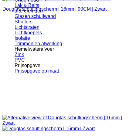
Lak & Beits
Douglas schuttingscherm | 16mm | 90CM | Zwart
uitbreidingen
Glazen schuifwand
Shutters
Lichtstraten
Lichtkoepels
Isolatie
Trimmen en afwerking
Hemelwaterafvoer
Zink
PVC
Prijsopgave
Prijsopgave op maat