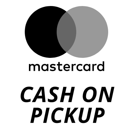
M
o
P