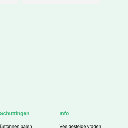
niet mee. Heb geprobeerd het een 
beetje goed te maken met genoeg 
koffie 😄Zeker tevreden en ik zou ze 
zonder twijfel aanraden.
Schuttingen
Info
Betonnen palen
Veelgestelde vragen