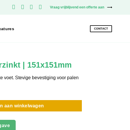
Vraag vrijblijvend een offerte aan
catures
CONTACT
rzinkt | 151x151mm
e voet. Stevige bevestiging voor palen
51mm aantal
n aan winkelwagen
gave