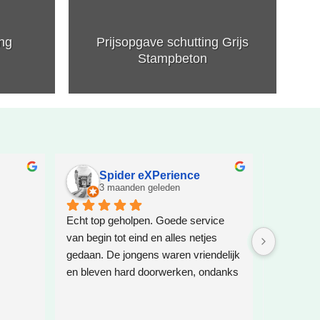
ing
Prijsopgave schutting Grijs
Stampbeton
Spider eXPerience
El
3 maanden geleden
5 
Echt top geholpen. Goede service 
Geweldig
van begin tot eind en alles netjes 
gedaan. De jongens waren vriendelijk 
en bleven hard doorwerken, ondanks 
het slechte weer. Dat verdient wel 
respect, want het weer werkte totaal 