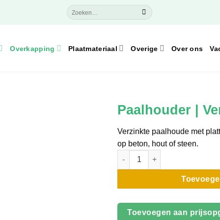
Zoeken
naar:
Overkapping
Plaatmateriaal
Overige
Over ons
Va
Paalhouder | Ve
Verzinkte paalhoude met platt
op beton, hout of steen.
Paalhouder | Verzinkt | 151x1
Toevoege
Toevoegen aan prijsop