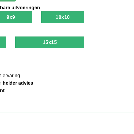
bare uitvoeringen
9x9
10x10
15x15
 ervaring
in
helder advies
nt