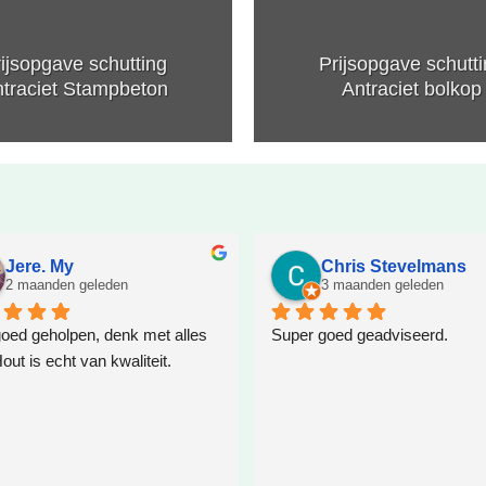
ijsopgave schutting
Prijsopgave schutt
traciet Stampbeton
Antraciet bolkop
Jere. My
Chris Stevelmans
2 maanden geleden
3 maanden geleden
oed geholpen, denk met alles 
Super goed geadviseerd.
ut is echt van kwaliteit.