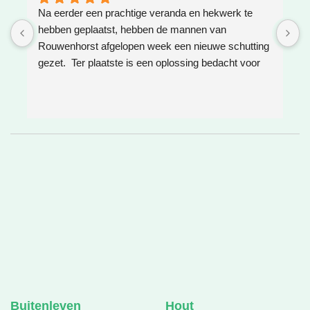
Na eerder een prachtige veranda en hekwerk te 
Z
hebben geplaatst, hebben de mannen van 
W
Rouwenhorst afgelopen week een nieuwe schutting 
h
gezet.  Ter plaatste is een oplossing bedacht voor 
g
boomwortels die in de weg zaten. Het resultaat is 
w
weer super!
e
e
h
v
❤
Buitenleven
Hout