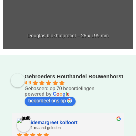
Douglas blokhutprofiel – 28 x 195 mm
Gebroeders Houthandel Rouwenhorst
4.9
Gebaseerd op 70 beoordelingen
powered by
G
o
o
g
l
e
beoordeel ons op
idemargreet kolfoort
1 maand geleden