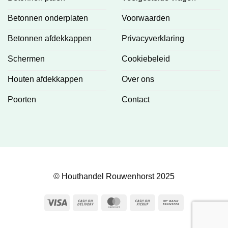
Betonnen onderplaten
Voorwaarden
Betonnen afdekkappen
Privacyverklaring
Schermen
Cookiebeleid
Houten afdekkappen
Over ons
Poorten
Contact
© Houthandel Rouwenhorst 2025
Visa
Cash
MasterCard
Cash
Bank
On
on
Transfer
Delivery
Pickup