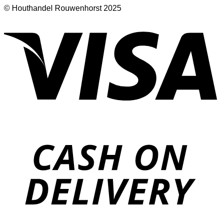
© Houthandel Rouwenhorst 2025
V
D