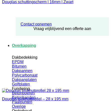
Douglas schuttingscherm | 16mm | Zwart
Contact opnemen
Vraag vrijblijvend een offerte aan
Overkapping
Dakbedekking
EPDM
Bitumen
Dakpannen
Polycarbonaat
Dakpanplaten
Golfplaten
Fundering
Betonpoeren
Betonbanden
Douglas blokhutprofiel – 28 x 195 mm
Paalpunten
Overige
Onderhoud