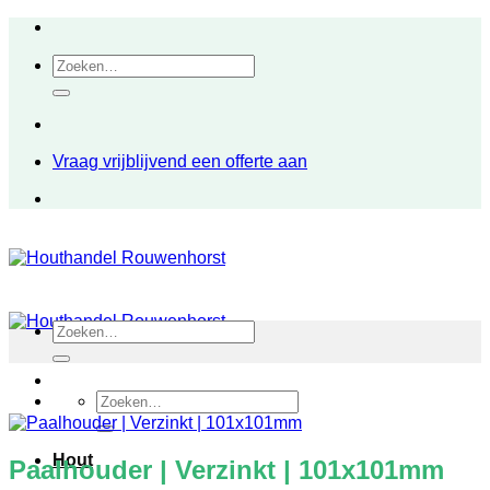
Ga
naar
Zoeken
inhoud
naar:
Vraag vrijblijvend een offerte aan
Zoeken
naar:
Zoeken
naar:
Hout
Paalhouder | Verzinkt | 101x101mm