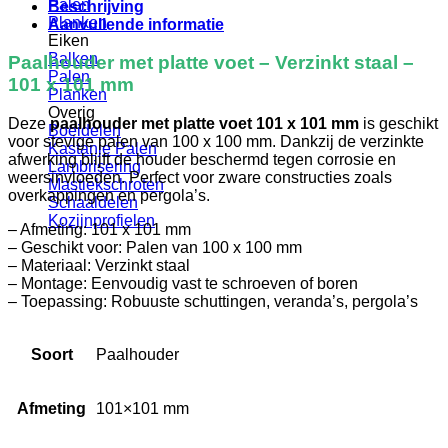
Palen
Beschrijving
Planken
Aanvullende informatie
Eiken
Balken
Paalhouder met platte voet – Verzinkt staal –
Palen
101 x 101 mm
Planken
Overig
Deze
paalhouder met platte voet 101 x 101 mm
is geschikt
Boeidelen
voor stevige palen van 100 x 100 mm. Dankzij de verzinkte
Kastanje Palen
afwerking blijft de houder beschermd tegen corrosie en
Lambrisering
weersinvloeden. Perfect voor zware constructies zoals
Mastiekschroten
overkappingen en pergola’s.
Schaaldelen
Kozijnprofielen
– Afmeting: 101 x 101 mm
– Geschikt voor: Palen van 100 x 100 mm
– Materiaal: Verzinkt staal
– Montage: Eenvoudig vast te schroeven of boren
– Toepassing: Robuuste schuttingen, veranda’s, pergola’s
Soort
Paalhouder
Afmeting
101×101 mm