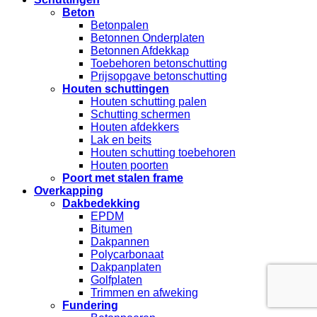
Beton
Betonpalen
Betonnen Onderplaten
Betonnen Afdekkap
Toebehoren betonschutting
Prijsopgave betonschutting
Houten schuttingen
Houten schutting palen
Schutting schermen
Houten afdekkers
Lak en beits
Houten schutting toebehoren
Houten poorten
Poort met stalen frame
Overkapping
Dakbedekking
EPDM
Bitumen
Dakpannen
Polycarbonaat
Dakpanplaten
Golfplaten
Trimmen en afweking
Fundering