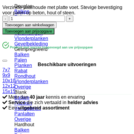
Douglas
Verzinkte paalhoude met platte voet. Stevige bevestiging
Balken
voor palen op beton, hout of steen.
Palen
Paalhouder
Planken
|
Toevoegen aan winkelwagen
Rabat
Verzinkt
Toevoegen aan prijsopgave
Verbindingen
|
Vlonderplanken
101x101mm
Gevelbekleding
aantal
Product met succes toegevoegd aan uw prijsopgave
Geïmpregneerd
Balken
Palen
Beschikbare uitvoeringen
Planken
7x7
Rabat
9x9
Rondhout
10x10
Vlonderplanken
12x12
Overige
15x15
Blank
Meer dan
40 jaar
kennis en ervaring
Balken
Service
die zich vertaald in
helder advies
Planken
Een
uitgebreid assortiment
Vellingdelen
Panlatten
Overige
Hardhout
Balken