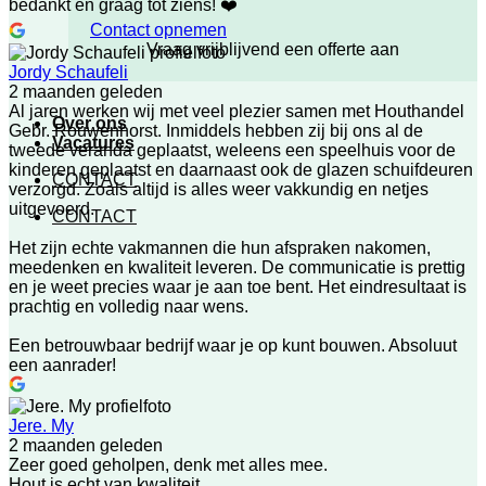
bedankt en graag tot ziens! ❤️
Contact opnemen
Vraag vrijblijvend een offerte aan
Jordy Schaufeli
2 maanden geleden
Al jaren werken wij met veel plezier samen met Houthandel
Over ons
Gebr. Rouwenhorst. Inmiddels hebben zij bij ons al de
Vacatures
tweede veranda geplaatst, weleens een speelhuis voor de
kinderen geplaatst en daarnaast ook de glazen schuifdeuren
CONTACT
verzorgd. Zoals altijd is alles weer vakkundig en netjes
uitgevoerd.
CONTACT
Het zijn echte vakmannen die hun afspraken nakomen,
meedenken en kwaliteit leveren. De communicatie is prettig
en je weet precies waar je aan toe bent. Het eindresultaat is
prachtig en volledig naar wens.
Een betrouwbaar bedrijf waar je op kunt bouwen. Absoluut
een aanrader!
Jere. My
2 maanden geleden
Zeer goed geholpen, denk met alles mee.
Hout is echt van kwaliteit.