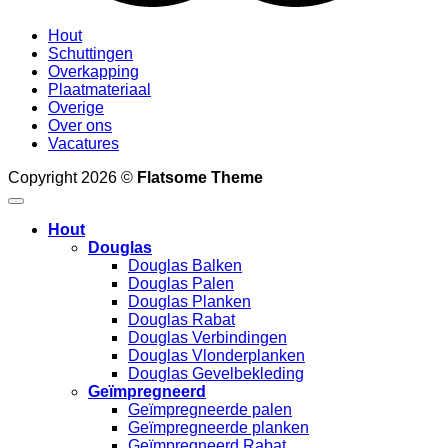
Hout
Schuttingen
Overkapping
Plaatmateriaal
Overige
Over ons
Vacatures
Copyright 2026 ©
Flatsome Theme
Hout
Douglas
Douglas Balken
Douglas Palen
Douglas Planken
Douglas Rabat
Douglas Verbindingen
Douglas Vlonderplanken
Douglas Gevelbekleding
Geïmpregneerd
Geïmpregneerde palen
Geïmpregneerde planken
Geïmpregneerd Rabat