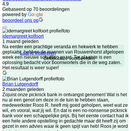
4.9
Gebaseerd op 70 beoordelingen
powered by
G
o
o
g
l
e
beoordeel ons op
idemargreet kolfoort
1 maand geleden
Na eerder een prachtige veranda en hekwerk te hebben
geplaatst, hebben de mannen van Rouwenhorst afgelopen
Laat je inspireren
week een nieuwe schutting gezet. Ter plaatste is een
Bekijk onze voorbeelden
oplossing bedacht voor boomwortels die in de weg zaten.
Het resultaat is weer super!
Brian Lutgendorff
2 maanden geleden
Zojuist onze picknick bank in ontvangst genomen! Wat is het
nu al een genot om deze in de tuin te hebben staan,
medewerkster Roos R. heeft mij goed geholpen, weet wat ze
wil, en vooral, wat jij wil. En dat is een no-nonsense picknick
bank voor een schappelijke prijs. Bij het eerste contact had ik
een hele andere opstelling in gedachte maar dit heeft zij om
gezet in een advies waar ik geen spijt van heb! Roos je word