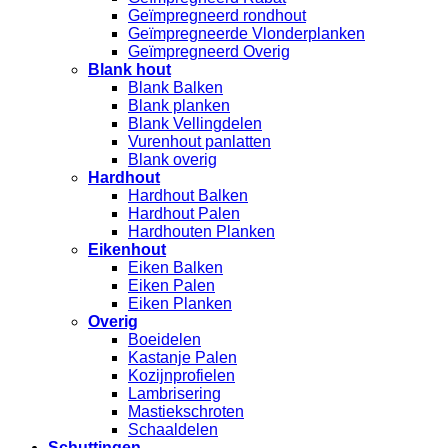
Geïmpregneerd rondhout
Geïmpregneerde Vlonderplanken
Geïmpregneerd Overig
Blank hout
Blank Balken
Blank planken
Blank Vellingdelen
Vurenhout panlatten
Blank overig
Hardhout
Hardhout Balken
Hardhout Palen
Hardhouten Planken
Eikenhout
Eiken Balken
Eiken Palen
Eiken Planken
Overig
Boeidelen
Kastanje Palen
Kozijnprofielen
Lambrisering
Mastiekschroten
Schaaldelen
Schuttingen