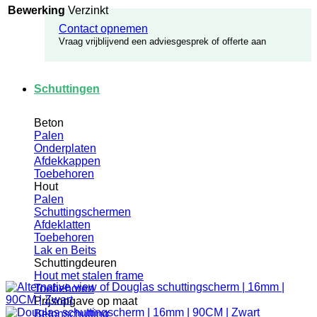
Bewerking
Verzinkt
Contact opnemen
Vraag vrijblijvend een adviesgesprek of offerte aan
Schuttingen
Beton
Palen
Onderplaten
Afdekkappen
Toebehoren
Hout
Palen
Schuttingschermen
Afdeklatten
Toebehoren
Lak en Beits
Schuttingdeuren
Hout met stalen frame
Toebehoren
Prijsopgave op maat
Betonschutting