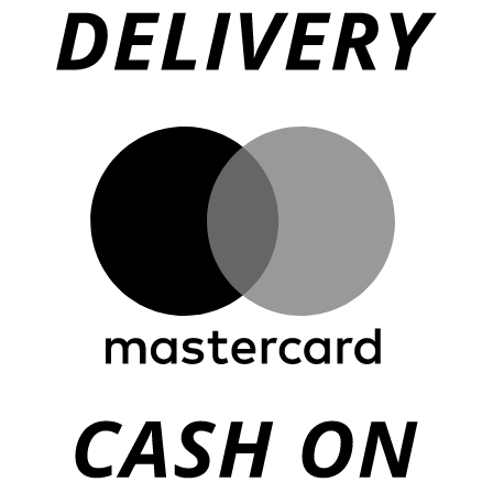
M
o
P