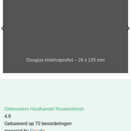
Douglas blokhutprofiel – 28 x 195 mm
Gebroeders Houthandel Rouwenhorst
4.9
Gebaseerd op 70 beoordelingen
powered by
G
o
o
g
l
e