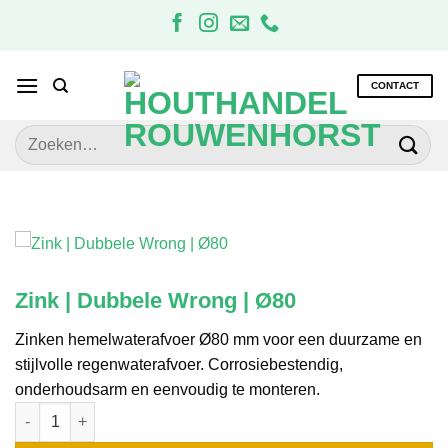
Ga
naar
inhoud
CONTACT
Zoeken
naar:
Zink | Dubbele Wrong | Ø80
Zinken hemelwaterafvoer Ø80 mm voor een duurzame en
stijlvolle regenwaterafvoer. Corrosiebestendig,
onderhoudsarm en eenvoudig te monteren.
Zink | Dubbele Wrong | Ø80 aantal