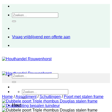
Ga
naar
Zoeken
inhoud
naar:
Vraag vrijblijvend een offerte aan
Zoeken
naar:
Zoeken
naar:
Home
/
Assortiment
/
Schuttingen
/
Poort met stalen frame
Hout