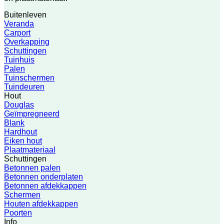
Buitenleven
Veranda
Carport
Overkapping
Schuttingen
Tuinhuis
Palen
Tuinschermen
Tuindeuren
Hout
Douglas
Geïmpregneerd
Blank
Hardhout
Eiken hout
Plaatmateriaal
Schuttingen
Betonnen palen
Betonnen onderplaten
Betonnen afdekkappen
Schermen
Houten afdekkappen
Poorten
Info