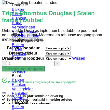
Douglas
Balken
Triple Rhombus Douglas | Stalen
Palen
Planken
frame | Dubbel
Rabat
Verbindingen
Onbewerkte Douglas triple rhombus dubbele poort met
Vlonderplanken
natuurlijke houtkleur. Moderne en robuuste toegangspoort
Gevelbekleding
met krachtige uitstraling.
Geïmpregneerd
Balken
Breedte loopdeur
Palen
Breedte zijdeur
Planken
Rabat
Draairichting loopdeur
Wissen
Rondhout
Triple
Vlonderplanken
Rhombus
Toevoegen aan prijsopgave
Overige
Douglas
Blank
|
Balken
Stalen
Product met succes toegevoegd aan uw prijsopgave
Planken
frame
Vellingdelen
|
Panlatten
Dubbel
Meer dan
40 jaar
kennis en ervaring
Overige
aantal
Service
die zich vertaald in
helder advies
Hardhout
Een
uitgebreid assortiment
Balken