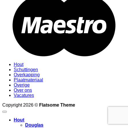
Hout
Schuttingen
Overkapping
Plaatmateriaal
Overige
Over ons
Vacatures
Copyright 2026 ©
Flatsome Theme
Hout
Douglas