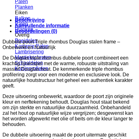
Palen
Planken
Eiken
Balken
Beschrijving
Palen
Aanvullende informatie
Planken
Beoordelingen (0)
Overig
Boeidelen
Dubbele poort Triple rhombus Douglas stalen frame –
Kastanje Palen
Onbewerkt en Natuurlijk
Lambrisering
Mastiekschroten
De Douglas triple rhombus dubbele poort combineert een
Schaaldelen
krachtig lijnenspel met de warme, robuuste uitstraling van
Kozijnprofielen
massief Douglas hout. De kenmerkende triple rhombus
profilering zorgt voor een moderne en exclusieve look. De
natuurlijke houtstructuur het geheel een authentiek karakter
geeft.
Deze uitvoering onbewerkt, waardoor de poort zijn originele
kleur en nerftekening behoudt. Douglas hout staat bekend
om zijn sterkte en natuurlijke duurzaamheid. Onbehandeld
zal het hout op natuurlijke wijze vergrijzen; desgewenst kan
het worden afgewerkt met olie of beits om de kleur langer te
behouden.
De dubbele uitvoering maakt de poort uitermate geschikt