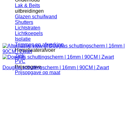
Lak & Beits
uitbreidingen
Glazen schuifwand
Shutters
Lichtstraten
Lichtkoepels
Isolatie
Trimmen en afwerking
Hemelwaterafvoer
Zink
PVC
Prijsopgave
Douglas schuttingscherm | 16mm | 90CM | Zwart
Prijsopgave op maat