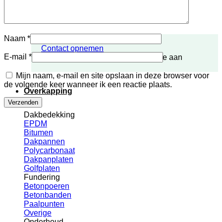
Naam
*
Contact opnemen
E-mail
*
Vraag vrijblijvend een offerte aan
Mijn naam, e-mail en site opslaan in deze browser voor
de volgende keer wanneer ik een reactie plaats.
Overkapping
Dakbedekking
EPDM
Bitumen
Dakpannen
Polycarbonaat
Dakpanplaten
Golfplaten
Fundering
Betonpoeren
Betonbanden
Paalpunten
Overige
Onderhoud