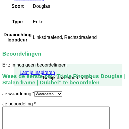
Soort
Douglas
Type
Enkel
Draairichting
Linksdraaiend, Rechtsdraaiend
loopdeur
Beoordelingen
Er zijn nog geen beoordelingen.
Laat je inspireren
Wees de eerste om “Triple Rhombus Douglas |
Bekijk onze voorbeelden
Stalen frame | Dubbel” te beoordelen
Je waardering
*
Je beoordeling
*