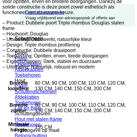
voor opritten, erven en bredere doorgangen. Dankzij de
solide constructie is deze poort zowel esthetisch als
functioneel een duurzame keuze.
Contact opnemen
Vraag vrijblijvend een adviesgesprek of offerte aan
– Product: Dubbele poort Triple rhombus Douglas stalen
frame
– Houtsoort: Douglas
Schuttingen
– Uitvoering: Onbewerkt, natuurlijke kleur
– Design: Triple rhombus profilering
– Constructie: Dubbele draaipoort
Beton
– Toepassing: Opritten, erven, brede doorgangen
Palen
– Eigenschappen: Sterk, stabiel en duurzaam
Onderplaten
– Uitstraling: Natuurlijk, robuust en modern
Afdekkappen
Toebehoren
Hout
Breedte
80 CM, 90 CM, 100 CM, 110 CM, 120 CM,
Palen
loopdeur
130 CM, 140 CM, 150 CM, 200 CM
Schuttingschermen
Afdeklatten
Toebehoren
Breedte
80 CM, 90 CM, 100 CM, 110 CM, 120 CM,
Lak en Beits
zijdeur
130 CM, 140 CM, 150 CM, 200 CM
Schuttingdeuren
Hout met stalen frame
Minimale
Toebehoren
155 CM
hoogte
Prijsopgave op maat
Betonschutting