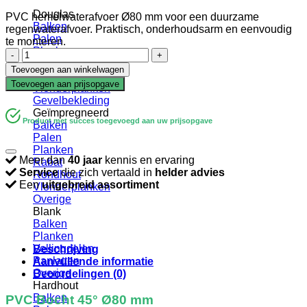
Douglas
PVC hemelwaterafvoer Ø80 mm voor een duurzame
Balken
regenwaterafvoer. Praktisch, onderhoudsarm en eenvoudig
Palen
te monteren.
Planken
PVC
Rabat
|
Toevoegen aan winkelwagen
Verbindingen
Bocht
Toevoegen aan prijsopgave
Vlonderplanken
|
Gevelbekleding
45º
Geïmpregneerd
|
Product met succes toegevoegd aan uw prijsopgave
Balken
Ø80
Palen
aantal
Planken
Meer dan
40 jaar
kennis en ervaring
Rabat
Service
die zich vertaald in
helder advies
Rondhout
Een
uitgebreid assortiment
Vlonderplanken
Overige
Blank
Balken
Planken
Vellingdelen
Beschrijving
Panlatten
Aanvullende informatie
Overige
Beoordelingen (0)
Hardhout
Balken
PVC Bocht 45° Ø80 mm