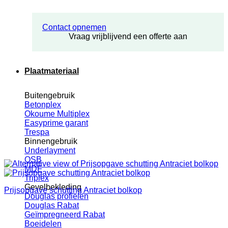
Contact opnemen
Vraag vrijblijvend een offerte aan
Plaatmateriaal
Buitengebruik
Betonplex
Okoume Multiplex
Easyprime garant
Trespa
Binnengebruik
Underlayment
OSB
MDF
Triplex
Gevelbekleding
Prijsopgave schutting Antraciet bolkop
Douglas profielen
Douglas Rabat
Geïmpregneerd Rabat
Boeidelen