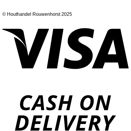
© Houthandel Rouwenhorst 2025
V
D