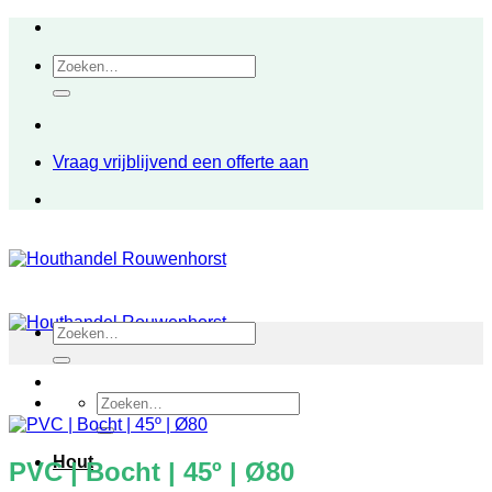
Ga
naar
Zoeken
inhoud
naar:
Vraag vrijblijvend een offerte aan
Zoeken
naar:
Zoeken
naar:
Hout
PVC | Bocht | 45º | Ø80