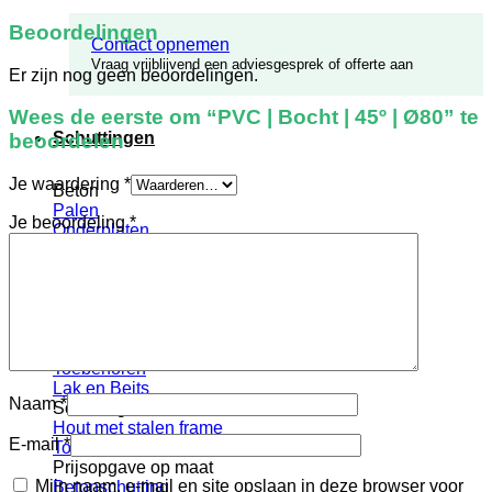
Beoordelingen
Contact opnemen
Vraag vrijblijvend een adviesgesprek of offerte aan
Er zijn nog geen beoordelingen.
Wees de eerste om “PVC | Bocht | 45º | Ø80” te
Schuttingen
beoordelen
Je waardering
*
Beton
Palen
Je beoordeling
*
Onderplaten
Afdekkappen
Toebehoren
Hout
Palen
Schuttingschermen
Afdeklatten
Toebehoren
Lak en Beits
Naam
*
Schuttingdeuren
Hout met stalen frame
E-mail
*
Toebehoren
Prijsopgave op maat
Mijn naam, e-mail en site opslaan in deze browser voor
Betonschutting