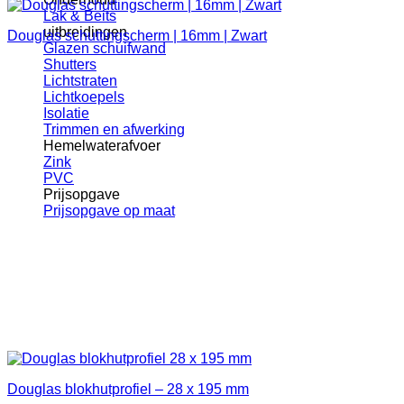
Lak & Beits
uitbreidingen
Douglas schuttingscherm | 16mm | Zwart
Glazen schuifwand
Shutters
Lichtstraten
Lichtkoepels
Isolatie
Trimmen en afwerking
Hemelwaterafvoer
Zink
PVC
Prijsopgave
Prijsopgave op maat
Douglas blokhutprofiel – 28 x 195 mm