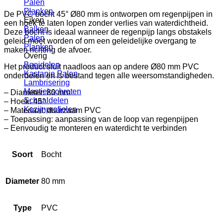
Palen
Planken
De PVC bocht 45° Ø80 mm is ontworpen om regenpijpen in
Eiken
een hoek te laten lopen zonder verlies van waterdichtheid.
Balken
Deze bocht is ideaal wanneer de regenpijp langs obstakels
Palen
geleid moet worden of om een geleidelijke overgang te
Planken
maken richting de afvoer.
Overig
Boeidelen
Het product sluit naadloos aan op andere Ø80 mm PVC
Kastanje Palen
onderdelen en is bestand tegen alle weersomstandigheden.
Lambrisering
Mastiekschroten
– Diameter: 80 mm
Schaaldelen
– Hoek: 45°
Kozijnprofielen
– Materiaal: duurzaam PVC
– Toepassing: aanpassing van de loop van regenpijpen
– Eenvoudig te monteren en waterdicht te verbinden
Soort
Bocht
Diameter
80 mm
Type
PVC