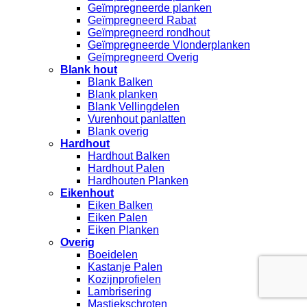
Geïmpregneerde planken
Geïmpregneerd Rabat
Geïmpregneerd rondhout
Geïmpregneerde Vlonderplanken
Geïmpregneerd Overig
Blank hout
Blank Balken
Blank planken
Blank Vellingdelen
Vurenhout panlatten
Blank overig
Hardhout
Hardhout Balken
Hardhout Palen
Hardhouten Planken
Eikenhout
Eiken Balken
Eiken Palen
Eiken Planken
Overig
Boeidelen
Kastanje Palen
Kozijnprofielen
Lambrisering
Mastiekschroten