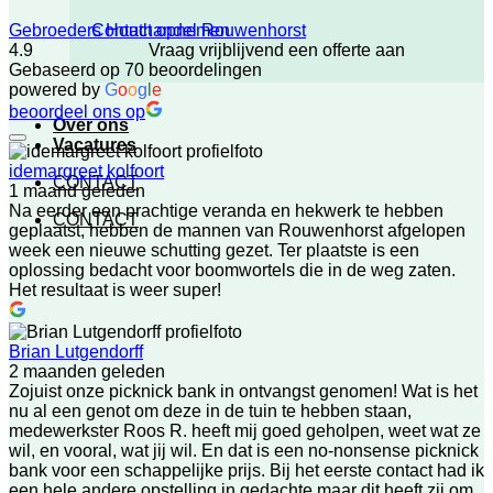
Contact opnemen
Gebroeders Houthandel Rouwenhorst
Vraag vrijblijvend een offerte aan
4.9
Gebaseerd op 70 beoordelingen
powered by
G
o
o
g
l
e
beoordeel ons op
Over ons
Vacatures
idemargreet kolfoort
CONTACT
1 maand geleden
Na eerder een prachtige veranda en hekwerk te hebben
CONTACT
geplaatst, hebben de mannen van Rouwenhorst afgelopen
week een nieuwe schutting gezet. Ter plaatste is een
oplossing bedacht voor boomwortels die in de weg zaten.
Het resultaat is weer super!
Brian Lutgendorff
2 maanden geleden
Zojuist onze picknick bank in ontvangst genomen! Wat is het
nu al een genot om deze in de tuin te hebben staan,
medewerkster Roos R. heeft mij goed geholpen, weet wat ze
wil, en vooral, wat jij wil. En dat is een no-nonsense picknick
bank voor een schappelijke prijs. Bij het eerste contact had ik
een hele andere opstelling in gedachte maar dit heeft zij om